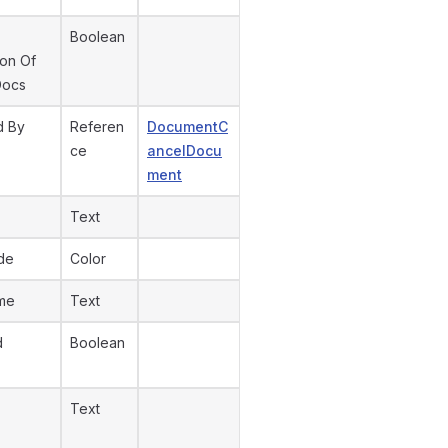
Boolean
ion Of
Docs
d By
Referen
DocumentC
ce
ancelDocu
ment
Text
de
Color
me
Text
d
Boolean
Text