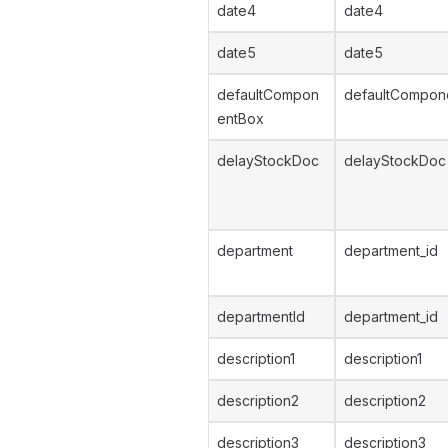
date4
date4
date5
date5
defaultCompon
defaultCompon
entBox
delayStockDoc
delayStockDoc
department
department_id
departmentId
department_id
description1
description1
description2
description2
description3
description3