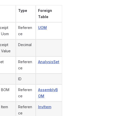
Type
Foreign
Table
ceipt
Referen
UOM
| Uom
ce
ceipt
Decimal
| Value
set
Referen
AnalysisSet
ce
ID
y BOM
Referen
AssemblyB
ce
OM
 Item
Referen
InvItem
ce