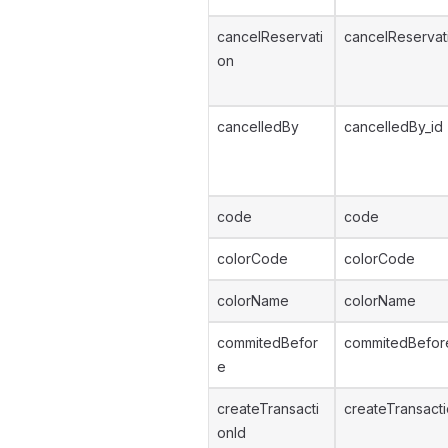
cancelReservati
cancelReservat
on
cancelledBy
cancelledBy_id
code
code
colorCode
colorCode
colorName
colorName
commitedBefor
commitedBefor
e
createTransacti
createTransacti
onId