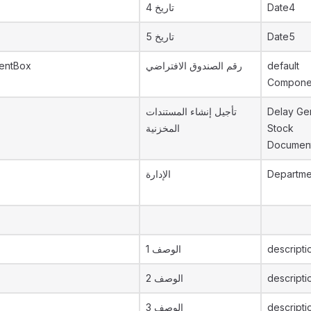
تاريخ 4
Date4
تاريخ 5
Date5
entBox
رقم الصندوق الافتراضي
default
Compone
تأجيل إنشاء المستندات
Delay Ge
المخزنية
Stock
Documen
الإدارة
Departme
الوصف 1
descripti
الوصف 2
descripti
الوصف 3
descripti