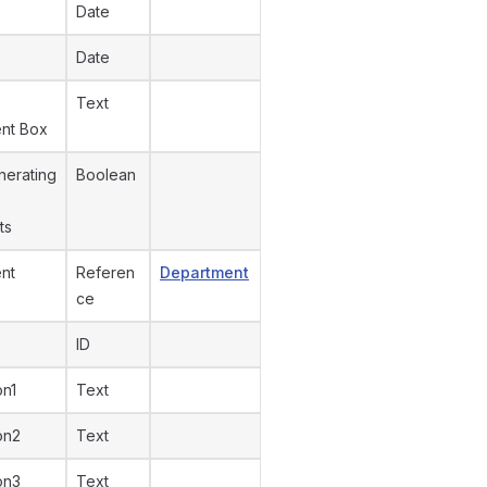
Date
Date
Text
nt Box
nerating
Boolean
ts
nt
Referen
Department
ce
ID
on1
Text
on2
Text
on3
Text