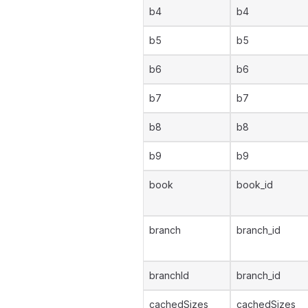
b4
b4
b5
b5
b6
b6
b7
b7
b8
b8
b9
b9
book
book_id
branch
branch_id
branchId
branch_id
cachedSizes
cachedSizes