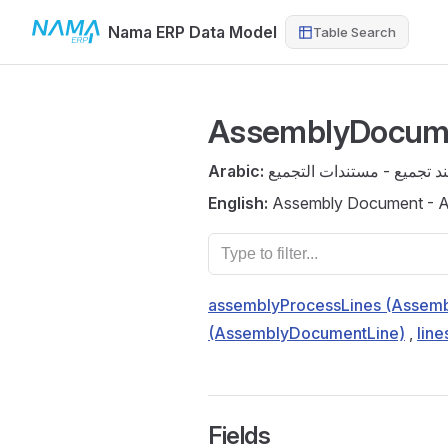
Nama ERP Data Model
Table Search
Skip to content
AssemblyDocum
Arabic:
د تجميع - مستندات التجميع
English:
Assembly Document - 
assemblyProcessLines (Assem
(AssemblyDocumentLine)
,
lin
Fields