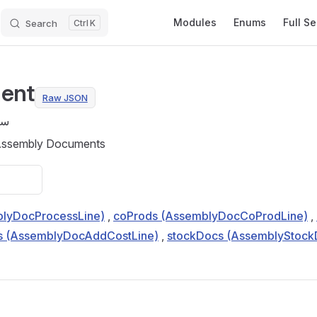
Main Navigation
Modules
Enums
Full S
Search
K
ent
Raw JSON
سن
Assembly Documents
blyDocProcessLine)
,
coProds (AssemblyDocCoProdLine)
,
es (AssemblyDocAddCostLine)
,
stockDocs (AssemblyStock