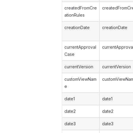
createdFromCre
createdFromCre
ationRules
creationDate
creationDate
currentApproval
currentApprova
Case
currentVersion
currentVersion
customViewNam
customViewNa
e
date1
date1
date2
date2
date3
date3