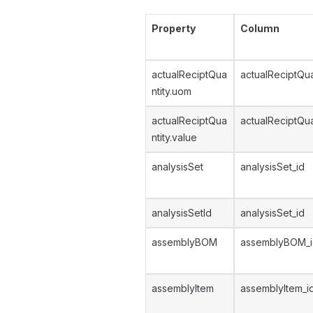
Property
Column
actualReciptQua
actualReciptQu
ntity.uom
actualReciptQua
actualReciptQua
ntity.value
analysisSet
analysisSet_id
analysisSetId
analysisSet_id
assemblyBOM
assemblyBOM_i
assemblyItem
assemblyItem_i