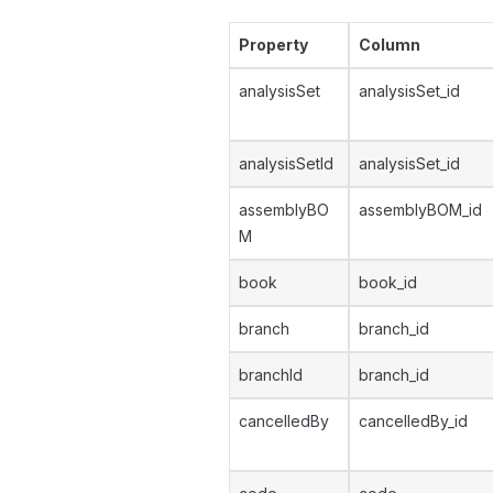
Property
Column
analysisSet
analysisSet_id
analysisSetId
analysisSet_id
assemblyBO
assemblyBOM_id
M
book
book_id
branch
branch_id
branchId
branch_id
cancelledBy
cancelledBy_id