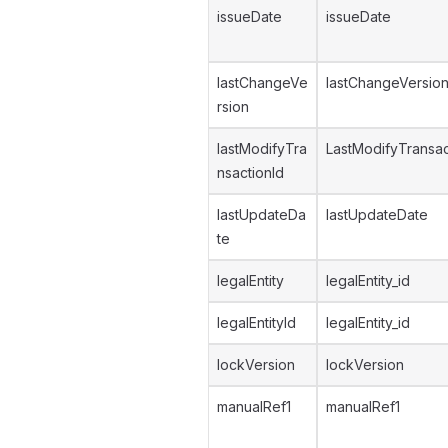
issueDate
issueDate
lastChangeVe
lastChangeVersio
rsion
lastModifyTra
LastModifyTransac
nsactionId
lastUpdateDa
lastUpdateDate
te
legalEntity
legalEntity_id
legalEntityId
legalEntity_id
lockVersion
lockVersion
manualRef1
manualRef1