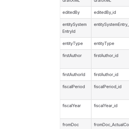
draftXML
draftXML
editedBy
editedBy_id
entitySystem
entitySystemEntry_
EntryId
entityType
entityType
firstAuthor
firstAuthor_id
firstAuthorId
firstAuthor_id
fiscalPeriod
fiscalPeriod_id
fiscalYear
fiscalYear_id
fromDoc
fromDoc_ActualCo