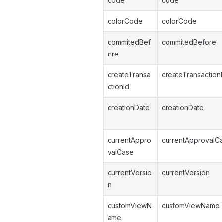
code
code
colorCode
colorCode
commitedBef
commitedBefore
ore
createTransa
createTransaction
ctionId
creationDate
creationDate
currentAppro
currentApprovalC
valCase
currentVersio
currentVersion
n
customViewN
customViewName
ame