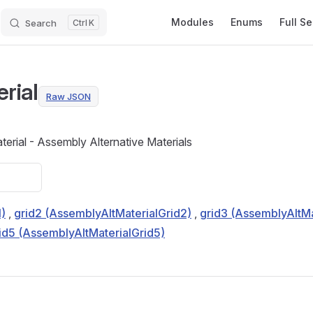
Main Navigation
Modules
Enums
Full S
Search
K
rial
Raw JSON
erial - Assembly Alternative Materials
1)
,
grid2 (AssemblyAltMaterialGrid2)
,
grid3 (AssemblyAltMa
id5 (AssemblyAltMaterialGrid5)