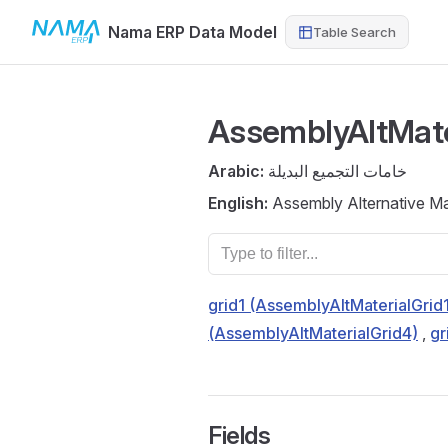
Nama ERP Data Model
Table Search
Skip to content
AssemblyAltMate
Arabic:
خامات التجميع البديلة
English:
Assembly Alternative Mat
grid1 (AssemblyAltMaterialGrid
(AssemblyAltMaterialGrid4)
,
gr
Fields