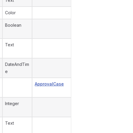
Text
Color
Boolean
Text
DateAndTim
e
ApprovalCase
Integer
Text