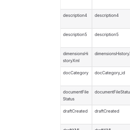
description4
description4
description5
description5
dimensionsHi
dimensionsHistor
storyXml
docCategory
docCategory_id
documentFile
documentFileStatu
Status
draftCreated
draftCreated