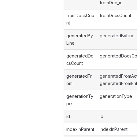
fromDoc_id
fromDocsCou
fromDocsCount
nt
generatedBy
generatedByLine
Line
generatedDo
generatedDocsCo
csCount
generatedFr
generatedFromAc
om
generatedFromEnt
generationTy
generationType
pe
id
id
indexInParent
indexInParent