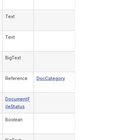
Text
Text
BigText
Reference
DocCategory
DocumentF
ileStatus
Boolean