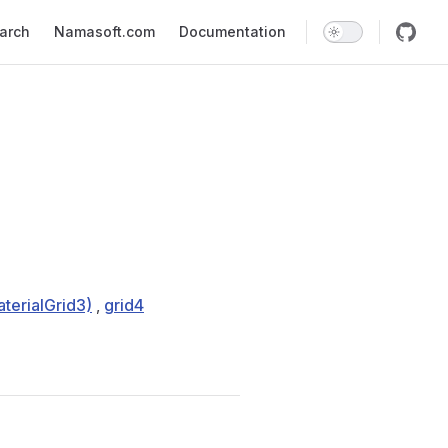
earch
Namasoft.com
Documentation
terialGrid3)
,
grid4