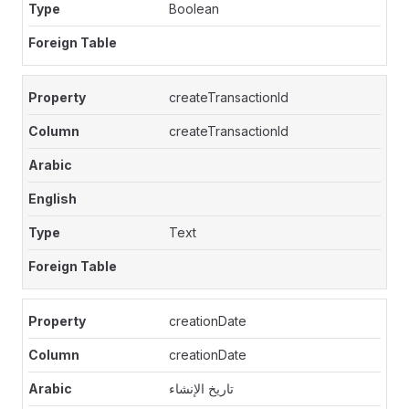
Boolean
createTransactionId
createTransactionId
Text
creationDate
creationDate
تاريخ الإنشاء