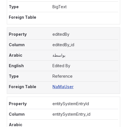
BigText
editedBy
editedBy_id
بواسطة
Edited By
Reference
NaMaUser
entitySystemEntryId
entitySystemEntry_id