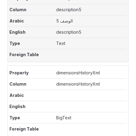
description5
الوصف 5
description5
Text
dimensionsHistoryXml
dimensionsHistoryXml
BigText