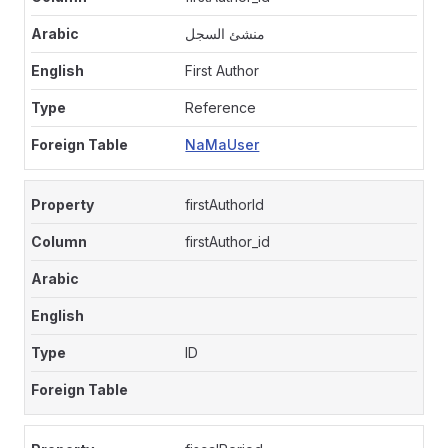
منشئ السجل
First Author
Reference
NaMaUser
firstAuthorId
firstAuthor_id
ID