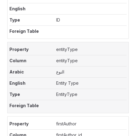
ID
entityType
entityType
النوع
Entity Type
EntityType
firstAuthor
firstAuthor_id