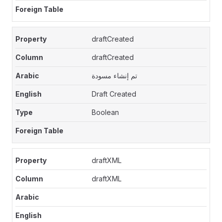
draftCreated
draftCreated
تم إنشاء مسودة
Draft Created
Boolean
draftXML
draftXML