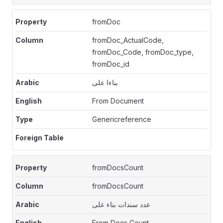
fromDoc
fromDoc_ActualCode,
fromDoc_Code, fromDoc_type,
fromDoc_id
بناءا على
From Document
Genericreference
fromDocsCount
fromDocsCount
عدد سندات بناء على
From Docs Count