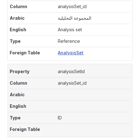
analysisSet_id
المجموعة التحليلية
Analysis set
Reference
AnalysisSet
analysisSetId
analysisSet_id
ID