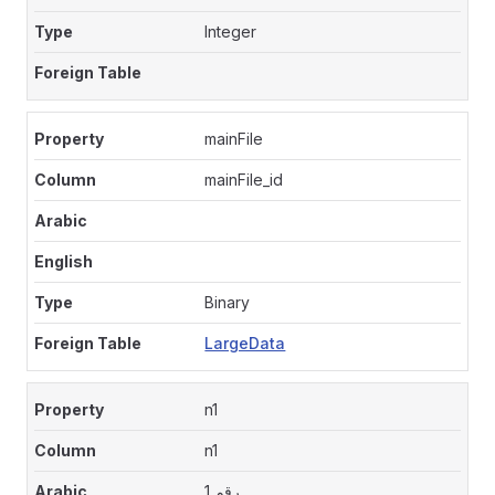
Integer
mainFile
mainFile_id
Binary
LargeData
n1
n1
رقم 1