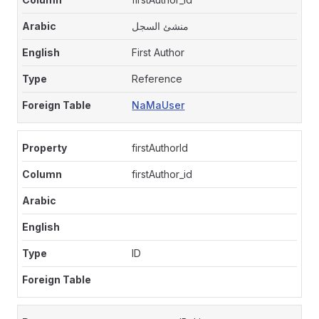
منشئ السجل
First Author
Reference
NaMaUser
firstAuthorId
firstAuthor_id
ID