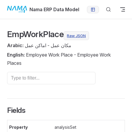
Skip to content
Nama ERP Data Model
EmpWorkPlace
Raw JSON
Arabic:
مكان عمل - اماكن عمل
English:
Employee Work Place - Employee Work
Places
Fields
analysisSet