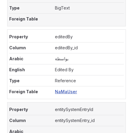
BigText
editedBy
editedBy_id
بواسطة
Edited By
Reference
NaMaUser
entitySystemEntryId
entitySystemEntry_id