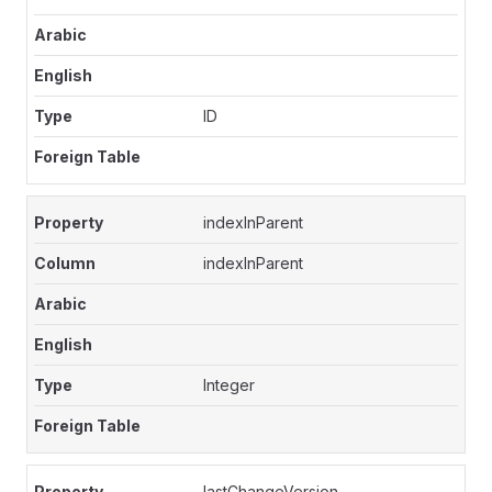
ID
indexInParent
indexInParent
Integer
lastChangeVersion