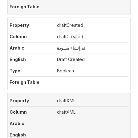
draftCreated
draftCreated
تم إنشاء مسودة
Draft Created
Boolean
draftXML
draftXML