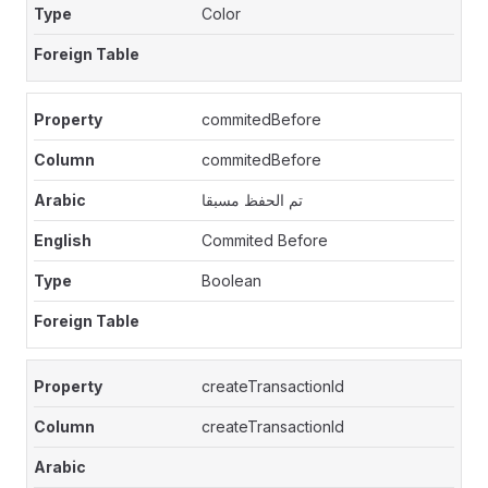
Color
commitedBefore
commitedBefore
تم الحفظ مسبقا
Commited Before
Boolean
createTransactionId
createTransactionId