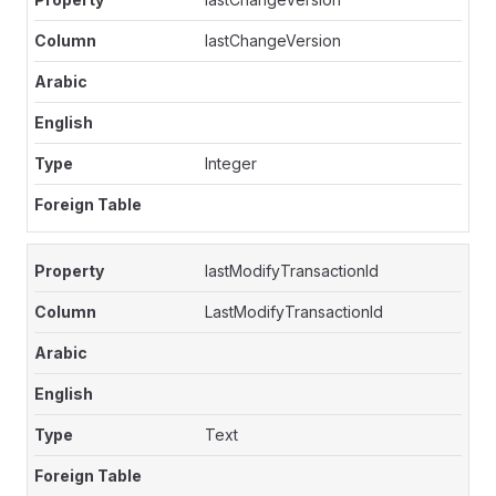
lastChangeVersion
Integer
lastModifyTransactionId
LastModifyTransactionId
Text