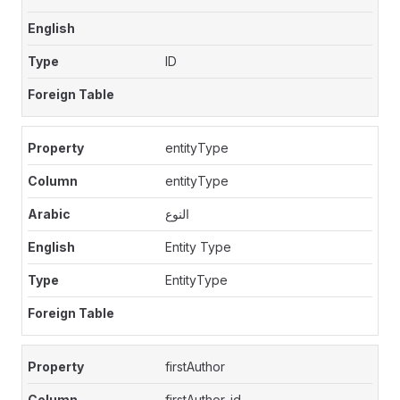
ID
entityType
entityType
النوع
Entity Type
EntityType
firstAuthor
firstAuthor_id