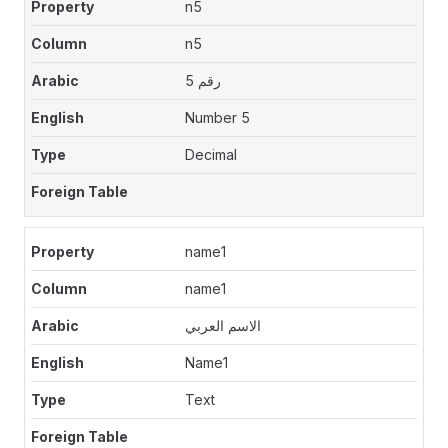
n5
n5
رقم 5
Number 5
Decimal
name1
name1
الاسم العربي
Name1
Text