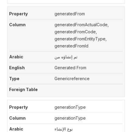
generatedFrom
generatedFromActualCode,
generatedFromCode,
generatedFromEntityType,
generatedFromId
تم إنشاؤه من
Generated From
Genericreference
generationType
generationType
نوع الإنشاء