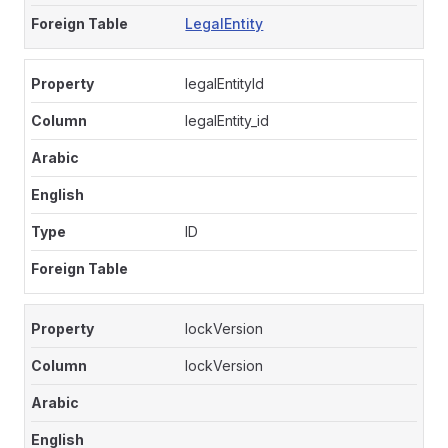
LegalEntity
legalEntityId
legalEntity_id
ID
lockVersion
lockVersion