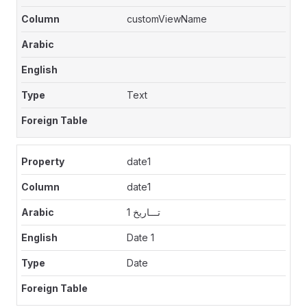
customViewName
Text
date1
date1
تـــاريخ 1
Date 1
Date