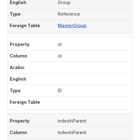
Group
Reference
MasterGroup
id
id
ID
indexInParent
indexInParent