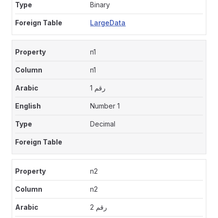
Binary
LargeData
n1
n1
رقم 1
Number 1
Decimal
n2
n2
رقم 2