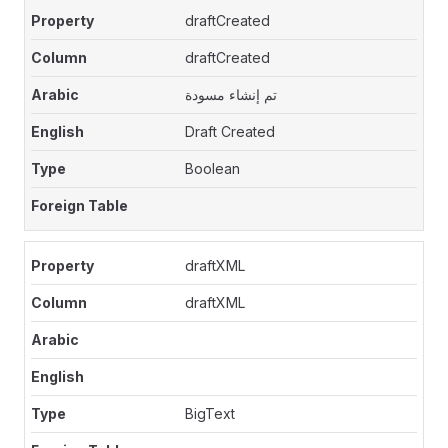
draftCreated
draftCreated
تم إنشاء مسودة
Draft Created
Boolean
draftXML
draftXML
BigText