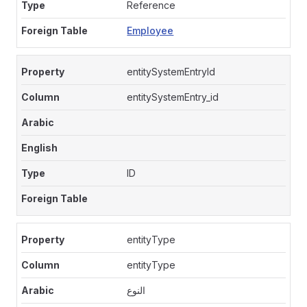
Reference
Employee
entitySystemEntryId
entitySystemEntry_id
ID
entityType
entityType
النوع