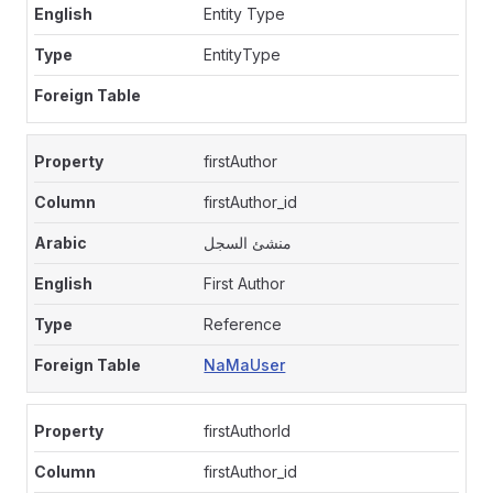
Entity Type
EntityType
firstAuthor
firstAuthor_id
منشئ السجل
First Author
Reference
NaMaUser
firstAuthorId
firstAuthor_id