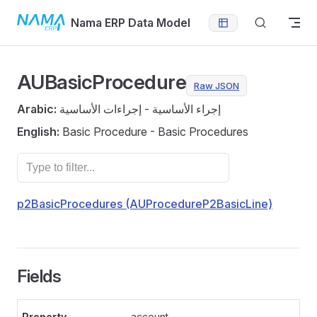
Skip to content
Nama ERP Data Model
AUBasicProcedure
Raw JSON
Arabic:
إجراء الأساسية - إجراءات الأساسية
English:
Basic Procedure - Basic Procedures
p2BasicProcedures (AUProcedureP2BasicLine)
Fields
account