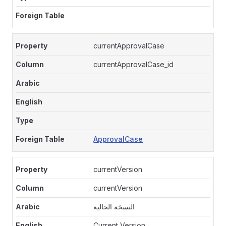
currentApprovalCase
currentApprovalCase_id
ApprovalCase
currentVersion
currentVersion
النسخة الحالية
Current Version