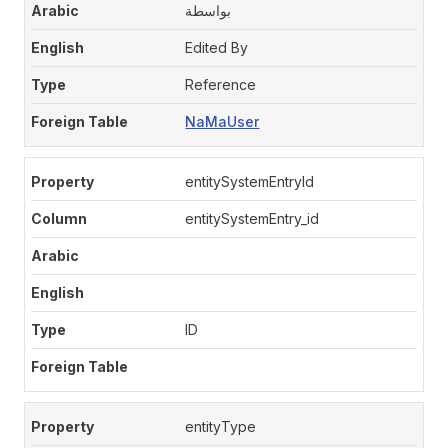
بواسطة
Edited By
Reference
NaMaUser
entitySystemEntryId
entitySystemEntry_id
ID
entityType