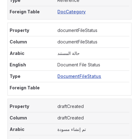
Reference
DocCategory
documentFileStatus
documentFileStatus
حالة المستند
Document File Status
DocumentFileStatus
draftCreated
draftCreated
تم إنشاء مسودة