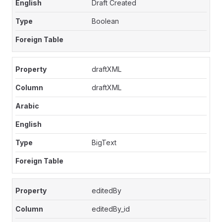
Draft Created
Boolean
draftXML
draftXML
BigText
editedBy
editedBy_id