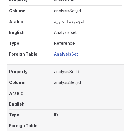
analysisSet_id
المجموعة التحليلية
Analysis set
Reference
AnalysisSet
analysisSetId
analysisSet_id
ID