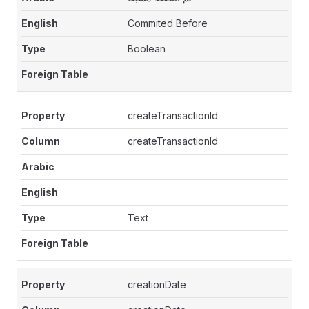
Commited Before
Boolean
createTransactionId
createTransactionId
Text
creationDate