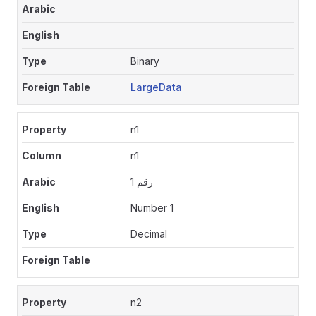
Binary
LargeData
n1
n1
رقم 1
Number 1
Decimal
n2