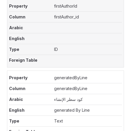
firstAuthorId
firstAuthor_id
ID
generatedByLine
generatedByLine
كود سطر الإنشاء
generated By Line
Text