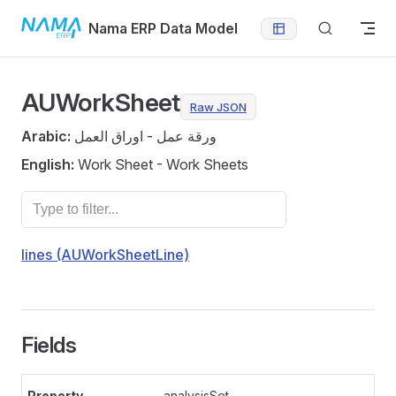
Skip to content
Nama ERP Data Model
AUWorkSheet
Raw JSON
Arabic:
ورقة عمل - اوراق العمل
English:
Work Sheet - Work Sheets
lines (AUWorkSheetLine)
Fields
analysisSet