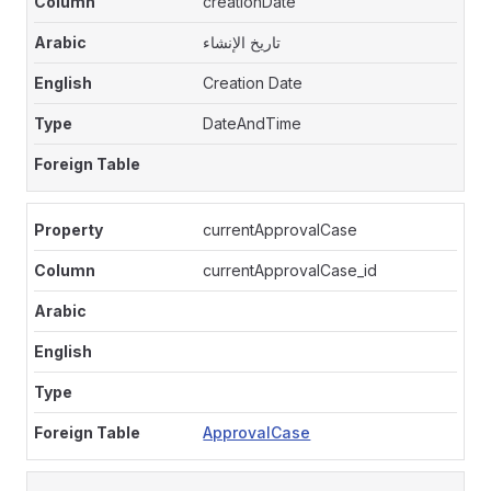
creationDate
تاريخ الإنشاء
Creation Date
DateAndTime
currentApprovalCase
currentApprovalCase_id
ApprovalCase