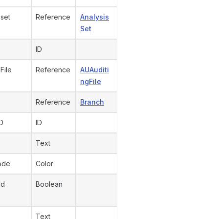
 set
Reference
Analysis
Set
ID
File
Reference
AUAuditi
ngFile
Reference
Branch
D
ID
Text
ode
Color
ed
Boolean
Text