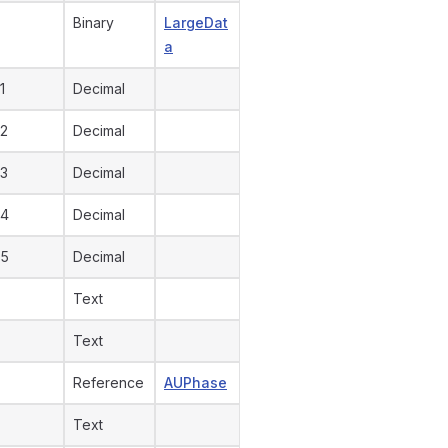
Binary
LargeDat
a
1
Decimal
2
Decimal
3
Decimal
 4
Decimal
 5
Decimal
Text
Text
Reference
AUPhase
Text