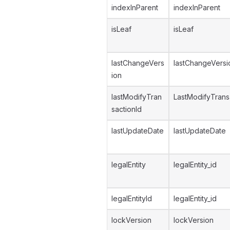
indexInParent
indexInParent
isLeaf
isLeaf
lastChangeVers
lastChangeVersi
ion
lastModifyTran
LastModifyTrans
sactionId
lastUpdateDate
lastUpdateDate
legalEntity
legalEntity_id
legalEntityId
legalEntity_id
lockVersion
lockVersion