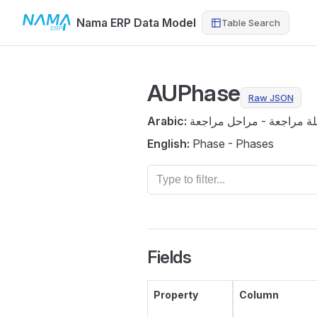
Nama ERP Data Model
Table Search
Skip to content
AUPhase
Raw JSON
Arabic:
ة مراجعة - مراحل مراجعة
English:
Phase - Phases
Fields
Property
Column