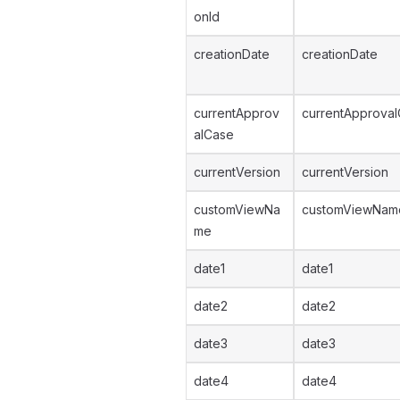
onId
creationDate
creationDate
currentApprov
currentApproval
alCase
currentVersion
currentVersion
customViewNa
customViewNam
me
date1
date1
date2
date2
date3
date3
date4
date4