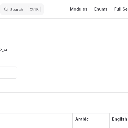
Main Navigation
Modules
Enums
Full S
Search
K
مرحل
Arabic
English