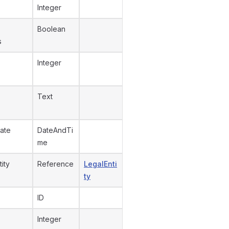
Integer
Boolean
s
Integer
Text
ate
DateAndTi
me
tity
Reference
LegalEnti
ty
ID
Integer