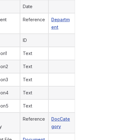
Date
ent
Reference
Departm
ent
ID
ion1
Text
ion2
Text
ion3
Text
ion4
Text
ion5
Text
Reference
DocCate
y
gory
t File
Document