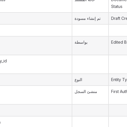
Status
تم إنشاء مسودة
Draft Cr
بواسطة
Edited B
y_id
النوع
Entity T
منشئ السجل
First Aut
h