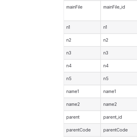
mainFile
mainFile_id
n1
n1
n2
n2
n3
n3
n4
n4
n5
n5
name1
name1
name2
name2
parent
parent_id
parentCode
parentCode