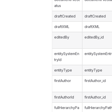
atus
draftCreated
draftCreated
draftXML
draftXML
editedBy
editedBy_id
entitySystemEn
entitySystemEntr
tryId
entityType
entityType
firstAuthor
firstAuthor_id
firstAuthorId
firstAuthor_id
fullHierarchyPa
fullHierarchyPat