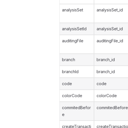
analysisSet
analysisSet_id
analysisSetId
analysisSet_id
auditingFile
auditingFile_id
branch
branch_id
branchId
branch_id
code
code
colorCode
colorCode
commitedBefor
commitedBefore
e
createTransacti
createTransacti