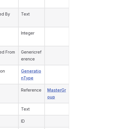
ed By
Text
Integer
ed From
Genericref
erence
ion
Generatio
nType
Reference
MasterGr
oup
Text
ID