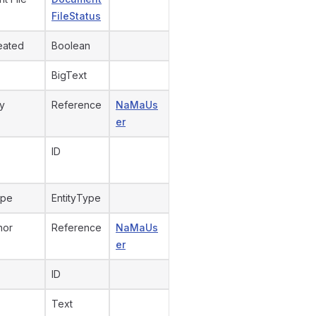
FileStatus
eated
Boolean
BigText
y
Reference
NaMaUs
er
ID
ype
EntityType
hor
Reference
NaMaUs
er
ID
Text