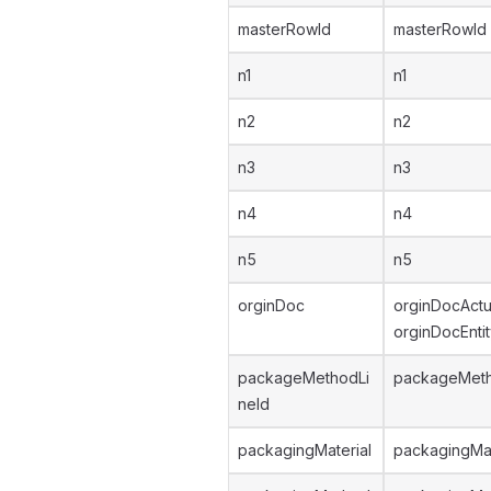
masterRowId
masterRowId
n1
n1
n2
n2
n3
n3
n4
n4
n5
n5
orginDoc
orginDocAct
orginDocEnti
packageMethodLi
packageMeth
neId
packagingMaterial
packagingMat