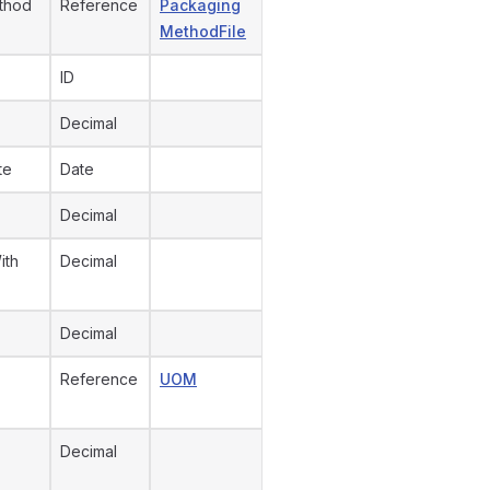
thod
Reference
Packaging
MethodFile
ID
Decimal
te
Date
Decimal
ith
Decimal
Decimal
Reference
UOM
Decimal