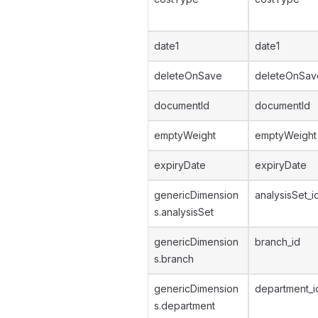
date1
date1
deleteOnSave
deleteOnSav
documentId
documentId
emptyWeight
emptyWeight
expiryDate
expiryDate
genericDimension
analysisSet_i
s.analysisSet
genericDimension
branch_id
s.branch
genericDimension
department_i
s.department