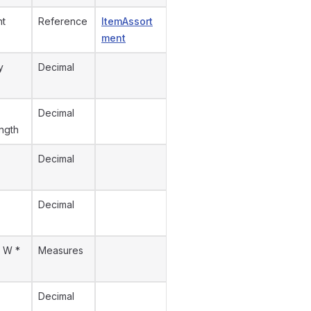
nt
Reference
ItemAssort
ment
y
Decimal
Decimal
ngth
Decimal
Decimal
* W *
Measures
Decimal