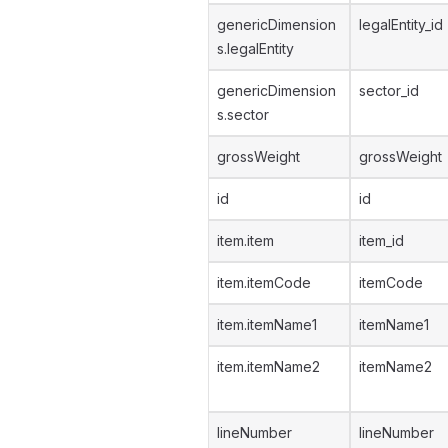
genericDimension
legalEntity_id
s.legalEntity
genericDimension
sector_id
s.sector
grossWeight
grossWeight
id
id
item.item
item_id
item.itemCode
itemCode
item.itemName1
itemName1
item.itemName2
itemName2
lineNumber
lineNumber