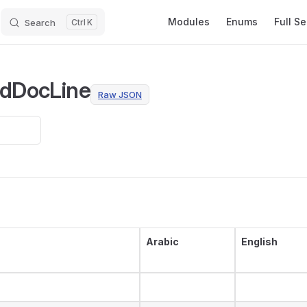
Main Navigation
Modules
Enums
Full S
Search
K
dDocLine
Raw JSON
Arabic
English