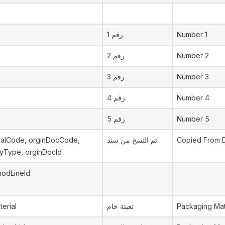
رقم 1
Number 1
رقم 2
Number 2
رقم 3
Number 3
رقم 4
Number 4
رقم 5
Number 5
ualCode, orginDocCode,
تم النسخ من سند
Copied From 
tyType, orginDocId
odLineId
erial
تعبئة خام
Packaging Mat