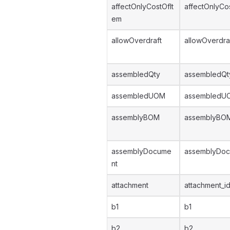
affectOnlyCostOfIt
affectOnlyCo
em
allowOverdraft
allowOverdra
assembledQty
assembledQt
assembledUOM
assembledU
assemblyBOM
assemblyBOM
assemblyDocume
assemblyDoc
nt
attachment
attachment_i
b1
b1
b2
b2