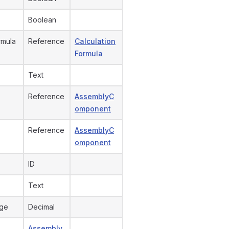
Boolean
rmula
Reference
Calculation
Formula
Text
Reference
AssemblyC
omponent
Reference
AssemblyC
omponent
ID
Text
age
Decimal
Assembly