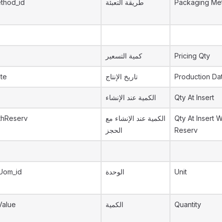
thod_id
طريقة التعبئة
Packaging Me
كمية التسعير
Pricing Qty
te
تاريخ الإنتاج
Production Da
الكمية عند الإنشاء
Qty At Insert
ithReserv
الكمية عند الإنشاء مع
Qty At Insert W
الحجز
Reserv
Uom_id
الوحدة
Unit
Value
الكمية
Quantity