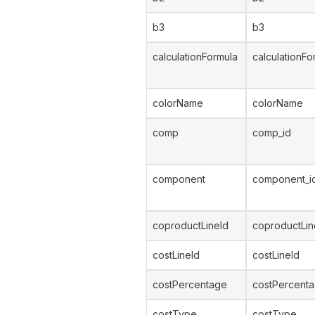
b3
b3
calculationFormula
calculationFo
colorName
colorName
comp
comp_id
component
component_i
coproductLineId
coproductLin
costLineId
costLineId
costPercentage
costPercent
costType
costType