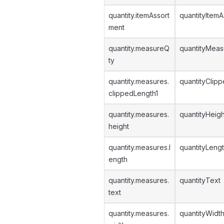
quantity.itemAssort
quantityItemA
ment
quantity.measureQ
quantityMeas
ty
quantity.measures.
quantityClip
clippedLength1
quantity.measures.
quantityHeigh
height
quantity.measures.l
quantityLeng
ength
quantity.measures.
quantityText
text
quantity.measures.
quantityWidt