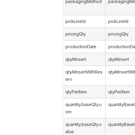
packagingMethod
packagingMe
pickLineId
pickLineId
pricingQty
pricingQty
productionDate
productionDa
qtyAtInsert
qtyAtInsert
qtyAtInsertWithRes
qtyAtInsertW
erv
qtyPerItem
qtyPerItem
quantity.baseQty.u
quantityBase
om
quantity.baseQty.v
quantityBase
alue