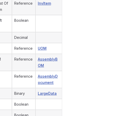
st Of
Reference
InvItem
em
ft
Boolean
Decimal
Reference
UOM
M
Reference
AssemblyB
OM
Reference
AssemblyD
ocument
Binary
LargeData
Boolean
Boolean