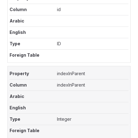
id
ID
indexInParent
indexInParent
Integer