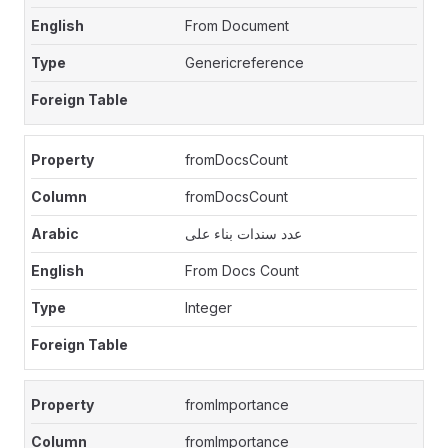
From Document
Genericreference
fromDocsCount
fromDocsCount
عدد سندات بناء على
From Docs Count
Integer
fromImportance
fromImportance