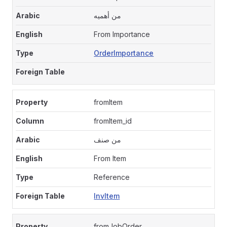
من أهميه
From Importance
OrderImportance
fromItem
fromItem_id
من صنف
From Item
Reference
InvItem
fromJobOrder