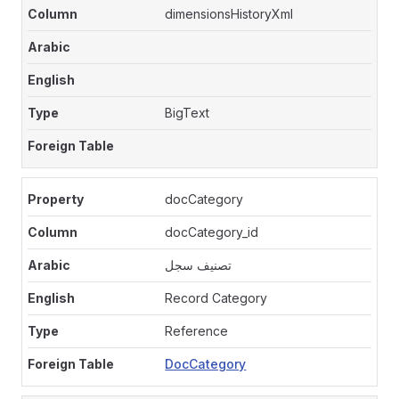
dimensionsHistoryXml
BigText
docCategory
docCategory_id
تصنيف سجل
Record Category
Reference
DocCategory