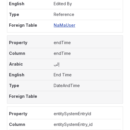
Edited By
Reference
NaMaUser
endTime
endTime
إلى
End Time
DateAndTime
entitySystemEntryId
entitySystemEntry_id