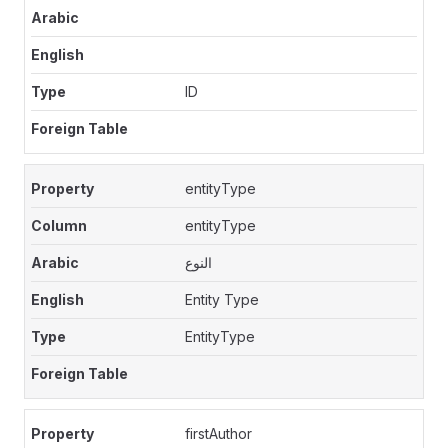
ID
entityType
entityType
النوع
Entity Type
EntityType
firstAuthor