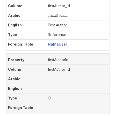
firstAuthor_id
منشئ السجل
First Author
Reference
NaMaUser
firstAuthorId
firstAuthor_id
ID