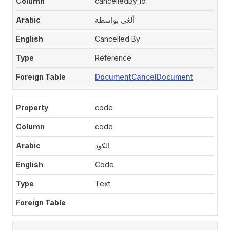
cancelledBy_id
ألغي بواسطة
Cancelled By
Reference
DocumentCancelDocument
code
code
الكود
Code
Text