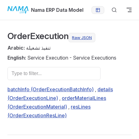
Skip to content
Nama ERP Data Model
OrderExecution
Raw JSON
Arabic:
تنفيذ تشغيلة
English:
Service Execution - Service Executions
batchInfo (OrderExecutionBatchInfo)
,
details
(OrderExecutionLine)
,
orderMaterialLines
(OrderExecutionMaterial)
,
resLines
(OrderExecutionResLine)