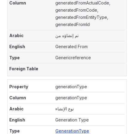
generatedFromActualCode,
generatedFromCode,
generatedFromEntityType,
generatedFromId
تم إنشاؤه من
Generated From
Genericreference
generationType
generationType
نوع الإنشاء
Generation Type
GenerationType