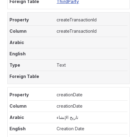
ThirdParty
createTransactionId
createTransactionId
Text
creationDate
creationDate
تاريخ الإنشاء
Creation Date