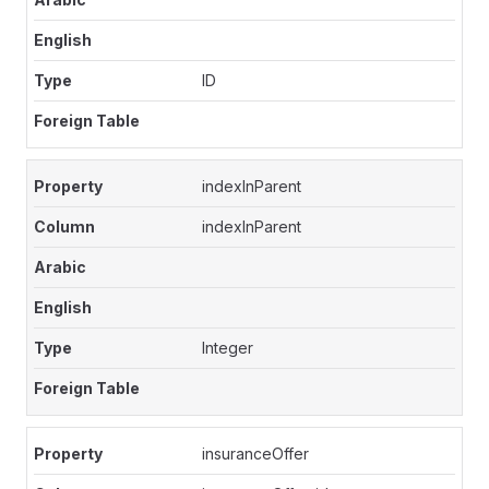
ID
indexInParent
indexInParent
Integer
insuranceOffer