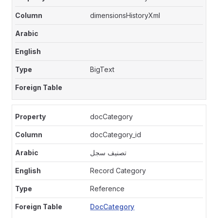
dimensionsHistoryXml
BigText
docCategory
docCategory_id
تصنيف سجل
Record Category
Reference
DocCategory