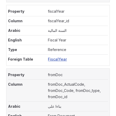
fiscalYear
fiscalYear_id
السنة المالية
Fiscal Year
Reference
FiscalYear
fromDoc
fromDoc_ActualCode,
fromDoc_Code, fromDoc_type,
fromDoc_id
بناءا على
From Document