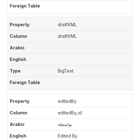
draftXML
draftXML
BigText
editedBy
editedBy_id
بواسطة
Edited By