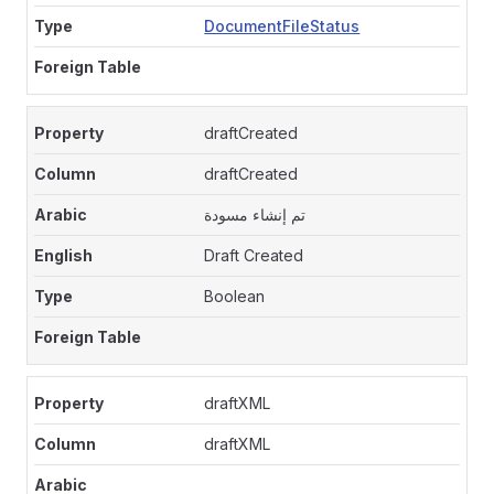
DocumentFileStatus
draftCreated
draftCreated
تم إنشاء مسودة
Draft Created
Boolean
draftXML
draftXML