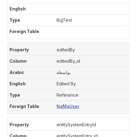
BigText
editedBy
editedBy_id
بواسطة
Edited By
Reference
NaMaUser
entitySystemEntryId
entitySystemEntry_id