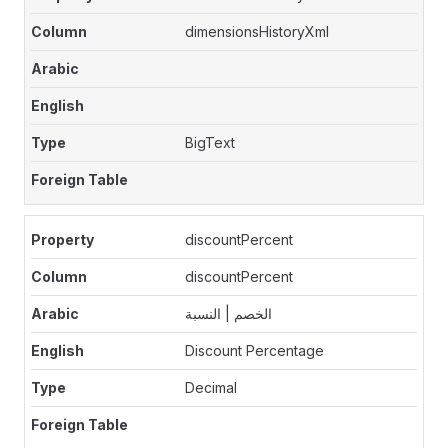
dimensionsHistoryXml
BigText
discountPercent
discountPercent
الخصم | النسبة
Discount Percentage
Decimal