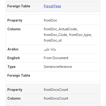
FiscalYear
fromDoc
fromDoc_ActualCode,
fromDoc_Code, fromDoc_type,
fromDoc_id
بناءا على
From Document
Genericreference
fromDocsCount
fromDocsCount