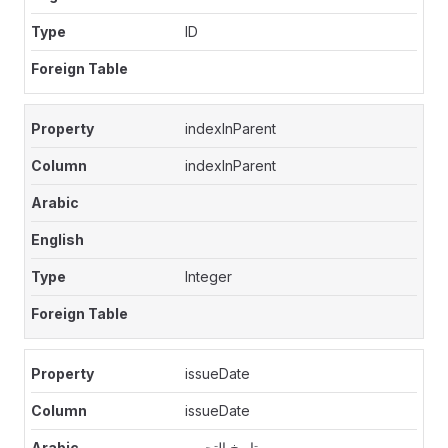
ID
indexInParent
indexInParent
Integer
issueDate
issueDate
تاريخ التحرير