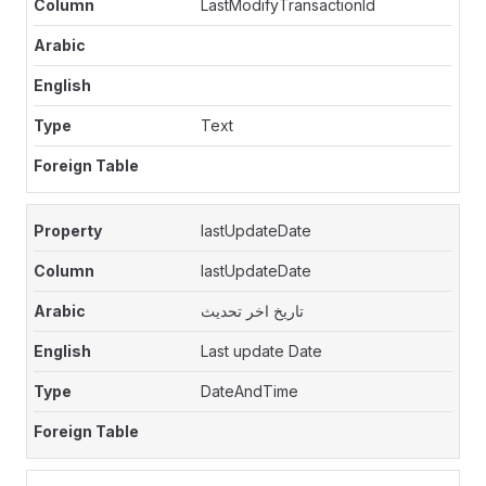
LastModifyTransactionId
Text
lastUpdateDate
lastUpdateDate
تاريخ اخر تحديث
Last update Date
DateAndTime