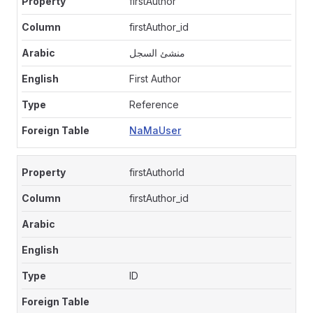
firstAuthor
firstAuthor_id
منشئ السجل
First Author
Reference
NaMaUser
firstAuthorId
firstAuthor_id
ID