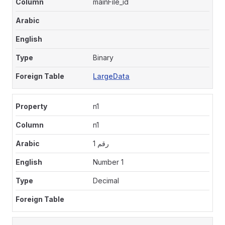
mainFile_id
Binary
LargeData
n1
n1
رقم 1
Number 1
Decimal