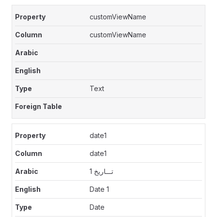
customViewName
customViewName
Text
date1
date1
تـــاريخ 1
Date 1
Date