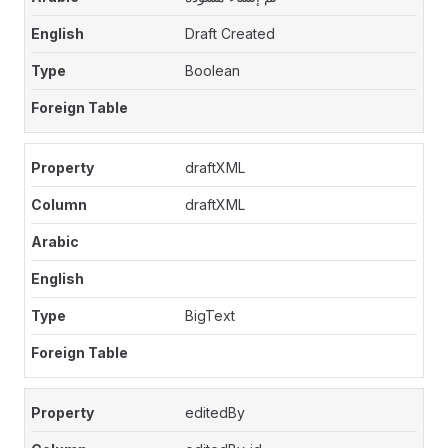
Draft Created
Boolean
draftXML
draftXML
BigText
editedBy