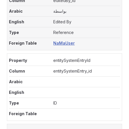
editedBy_id
بواسطة
Edited By
Reference
NaMaUser
entitySystemEntryId
entitySystemEntry_id
ID