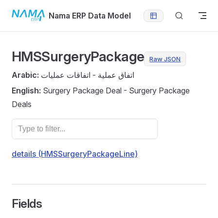
Skip to content
Nama ERP Data Model
HMSSurgeryPackage
Raw JSON
Arabic:
اتفاق عملية - اتفاقات عمليات
English:
Surgery Package Deal - Surgery Package
Deals
details (HMSSurgeryPackageLine)
Fields