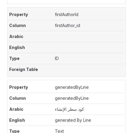
firstAuthorId
firstAuthor_id
ID
generatedByLine
generatedByLine
كود سطر الإنشاء
generated By Line
Text