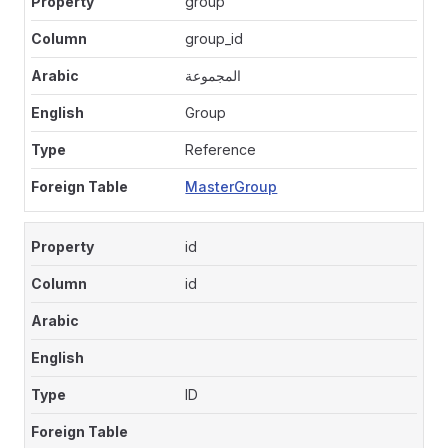
group
group_id
المجموعة
Group
Reference
MasterGroup
id
id
ID