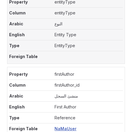
entityType
entityType
النوع
Entity Type
EntityType
firstAuthor
firstAuthor_id
منشئ السجل
First Author
Reference
NaMaUser