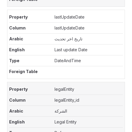
lastUpdateDate
lastUpdateDate
تاريخ اخر تحديث
Last update Date
DateAndTime
legalEntity
legalEntity_id
الشركة
Legal Entity