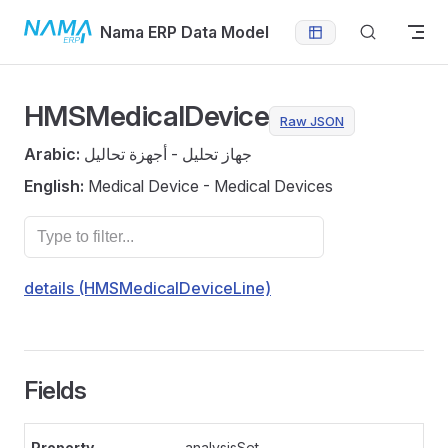
Skip to content
Nama ERP Data Model
HMSMedicalDevice
Raw JSON
Arabic:
جهاز تحليل - أجهزة تحاليل
English:
Medical Device - Medical Devices
details (HMSMedicalDeviceLine)
Fields
analysisSet