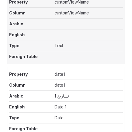
customViewName
customViewName
Text
date1
date1
تـــاريخ 1
Date 1
Date