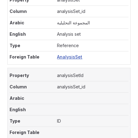
analysisSet_id
المجموعة التحليلية
Analysis set
Reference
AnalysisSet
analysisSetId
analysisSet_id
ID