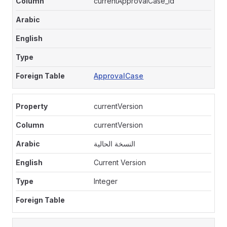
currentApprovalCase_id
ApprovalCase
currentVersion
currentVersion
النسخة الحالية
Current Version
Integer