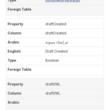
DocumentFileStatus
draftCreated
draftCreated
تم إنشاء مسودة
Draft Created
Boolean
draftXML
draftXML