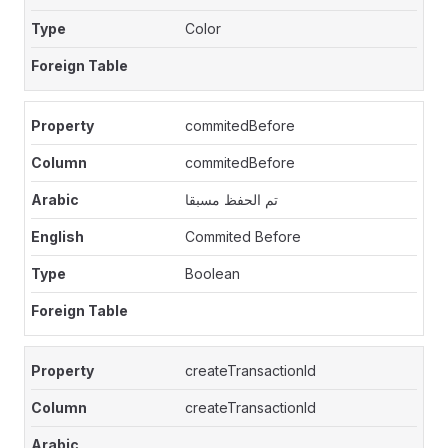
Color
commitedBefore
commitedBefore
تم الحفظ مسبقا
Commited Before
Boolean
createTransactionId
createTransactionId