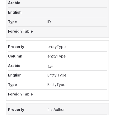
ID
entityType
entityType
النوع
Entity Type
EntityType
firstAuthor