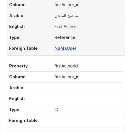
firstAuthor_id
منشئ السجل
First Author
Reference
NaMaUser
firstAuthorId
firstAuthor_id
ID