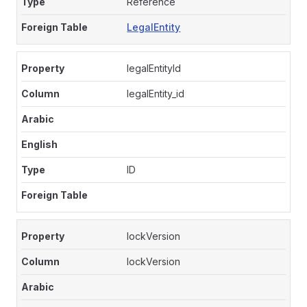
Reference
LegalEntity
legalEntityId
legalEntity_id
ID
lockVersion
lockVersion