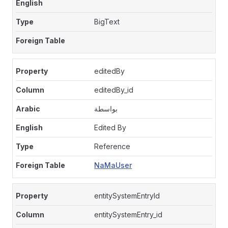
BigText
editedBy
editedBy_id
بواسطة
Edited By
Reference
NaMaUser
entitySystemEntryId
entitySystemEntry_id