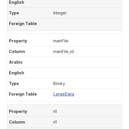
Integer
mainFile
mainFile_id
Binary
LargeData
n1
n1