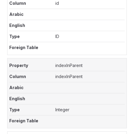
id
ID
indexInParent
indexInParent
Integer