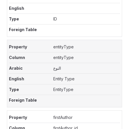
ID
entityType
entityType
النوع
Entity Type
EntityType
firstAuthor
firstAuthor_id