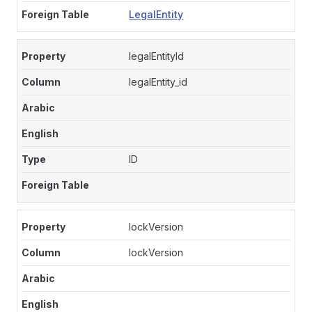
LegalEntity
legalEntityId
legalEntity_id
ID
lockVersion
lockVersion