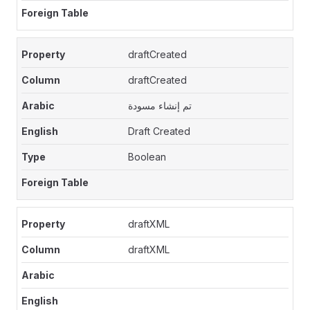
draftCreated
draftCreated
تم إنشاء مسودة
Draft Created
Boolean
draftXML
draftXML