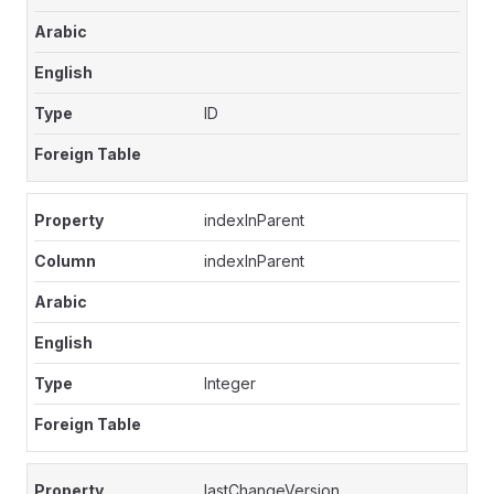
ID
indexInParent
indexInParent
Integer
lastChangeVersion