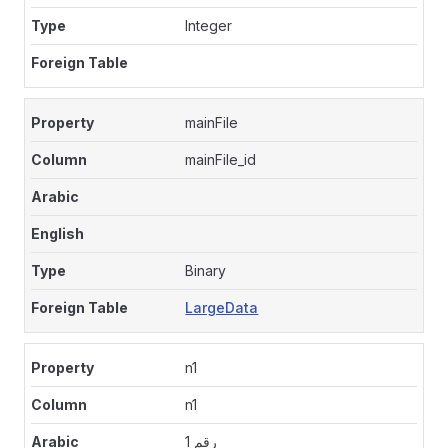
Integer
mainFile
mainFile_id
Binary
LargeData
n1
n1
رقم 1