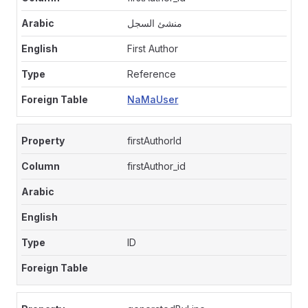
منشئ السجل
First Author
Reference
NaMaUser
firstAuthorId
firstAuthor_id
ID