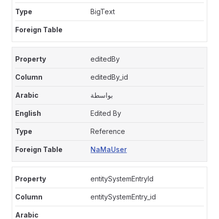
BigText
editedBy
editedBy_id
بواسطة
Edited By
Reference
NaMaUser
entitySystemEntryId
entitySystemEntry_id