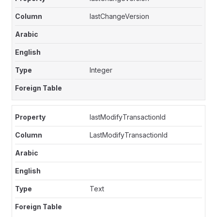
lastChangeVersion
Integer
lastModifyTransactionId
LastModifyTransactionId
Text