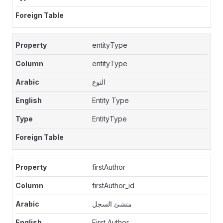
entityType
entityType
النوع
Entity Type
EntityType
firstAuthor
firstAuthor_id
منشئ السجل
First Author