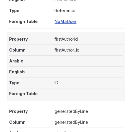
Reference
NaMaUser
firstAuthorId
firstAuthor_id
ID
generatedByLine
generatedByLine