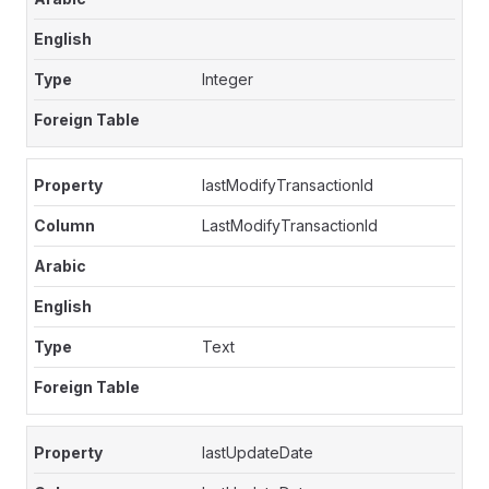
Integer
lastModifyTransactionId
LastModifyTransactionId
Text
lastUpdateDate