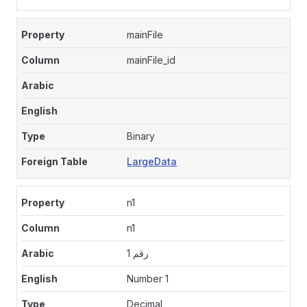
mainFile
mainFile_id
Binary
LargeData
n1
n1
رقم 1
Number 1
Decimal