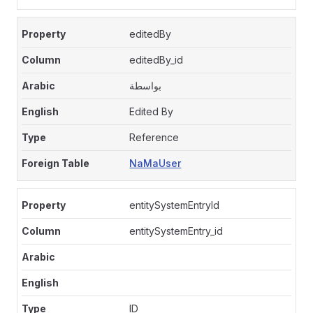
editedBy
editedBy_id
بواسطة
Edited By
Reference
NaMaUser
entitySystemEntryId
entitySystemEntry_id
ID