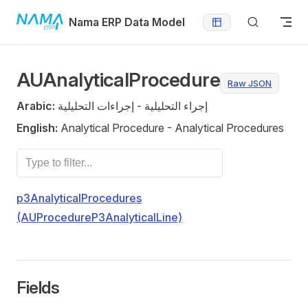
Skip to content
Nama ERP Data Model
AUAnalyticalProcedure
Raw JSON
Arabic:
إجراء التحليلية - إجراءات التحليلية
English:
Analytical Procedure - Analytical Procedures
p3AnalyticalProcedures
(AUProcedureP3AnalyticalLine)
Fields