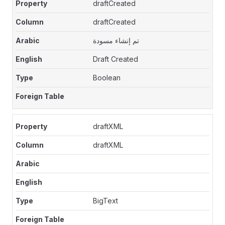
draftCreated
draftCreated
تم إنشاء مسودة
Draft Created
Boolean
draftXML
draftXML
BigText