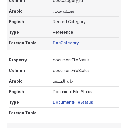
docCategory_id
تصنيف سجل
Record Category
Reference
DocCategory
documentFileStatus
documentFileStatus
حالة المستند
Document File Status
DocumentFileStatus