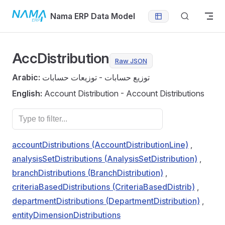
Skip to content
Nama ERP Data Model
AccDistribution
Raw JSON
Arabic:
توزيع حسابات - توزيعات حسابات
English:
Account Distribution - Account Distributions
accountDistributions (AccountDistributionLine)
,
analysisSetDistributions (AnalysisSetDistribution)
,
branchDistributions (BranchDistribution)
,
criteriaBasedDistributions (CriteriaBasedDistrib)
,
departmentDistributions (DepartmentDistribution)
,
entityDimensionDistributions