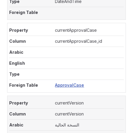
DateAndTime
currentApprovalCase
currentApprovalCase_id
ApprovalCase
currentVersion
currentVersion
النسخة الحالية