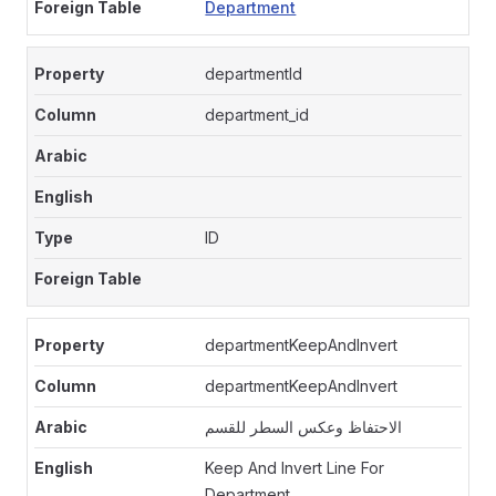
Department
departmentId
department_id
ID
departmentKeepAndInvert
departmentKeepAndInvert
الاحتفاظ وعكس السطر للقسم
Keep And Invert Line For
Department