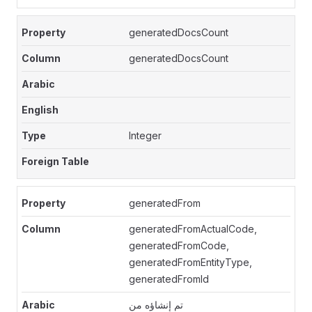
generatedDocsCount
generatedDocsCount
Integer
generatedFrom
generatedFromActualCode,
generatedFromCode,
generatedFromEntityType,
generatedFromId
تم إنشاؤه من