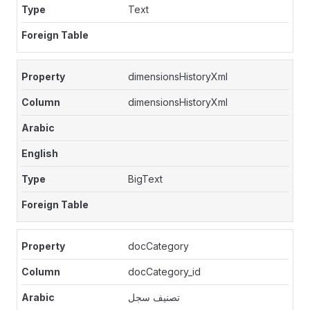
Text
dimensionsHistoryXml
dimensionsHistoryXml
BigText
docCategory
docCategory_id
تصنيف سجل