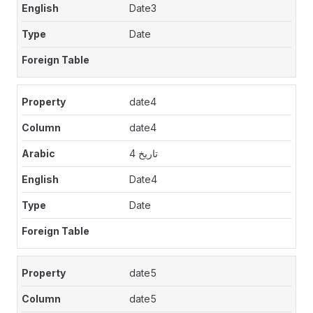
Date3
Date
date4
date4
تاريخ 4
Date4
Date
date5
date5