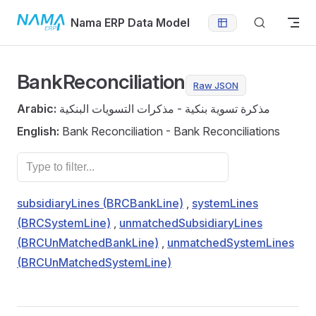
Skip to content
Nama ERP Data Model
BankReconciliation
Raw JSON
Arabic:
مذكرة تسوية بنكية - مذكرات التسويات البنكية
English:
Bank Reconciliation - Bank Reconciliations
subsidiaryLines (BRCBankLine)
,
systemLines
(BRCSystemLine)
,
unmatchedSubsidiaryLines
(BRCUnMatchedBankLine)
,
unmatchedSystemLines
(BRCUnMatchedSystemLine)