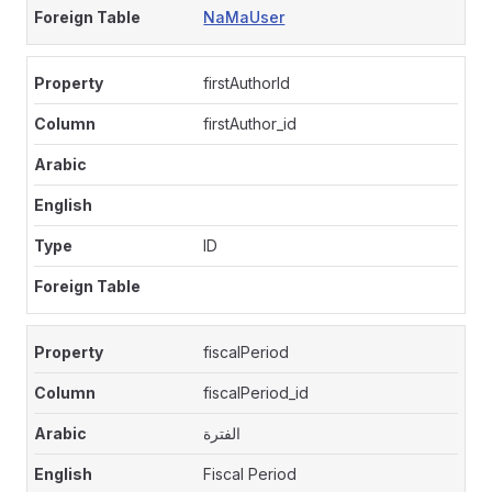
NaMaUser
firstAuthorId
firstAuthor_id
ID
fiscalPeriod
fiscalPeriod_id
الفترة
Fiscal Period