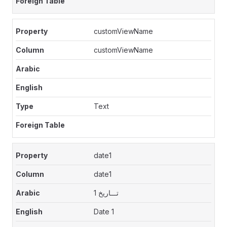
customViewName
customViewName
Text
date1
date1
تـــاريخ 1
Date 1