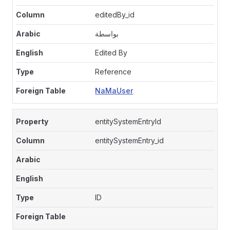
editedBy_id
بواسطة
Edited By
Reference
NaMaUser
entitySystemEntryId
entitySystemEntry_id
ID