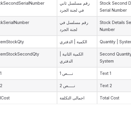
ckSecondSerialNumber
رقم مسلسل ثاني
Stock Second De
في لجنة الجرد
Serial Number
ckSerialNumber
رقم مسلسل في
Stock Details Se
لجنة الجرد
Number
temStockQty
الكمية | الدفتري
Quantity | Syst
temStockSecondQty
الكمية الثانية |
Second Quantity
الدفتري
System
1
نــــص 1
Text 1
t2
نـــــص 2
Text 2
alCost
اجمالى التكلفة
Total Cost