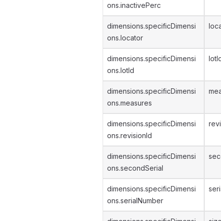
ons.inactivePerc
dimensions.specificDimensi
loc
ons.locator
dimensions.specificDimensi
lotI
ons.lotId
dimensions.specificDimensi
mea
ons.measures
dimensions.specificDimensi
rev
ons.revisionId
dimensions.specificDimensi
sec
ons.secondSerial
dimensions.specificDimensi
ser
ons.serialNumber