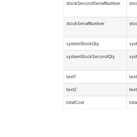
stockSecondSerialNumber
sto
stockSerialNumber
sto
systemStockQty
sys
systemStockSecondQty
sys
text1
text
text2
tex
totalCost
tot