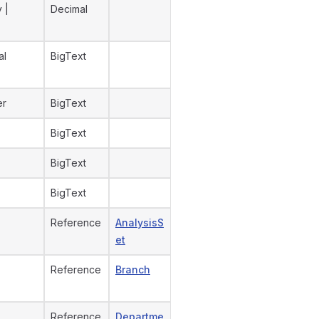
 |
Decimal
al
BigText
er
BigText
BigText
BigText
BigText
Reference
AnalysisS
et
Reference
Branch
Reference
Departme