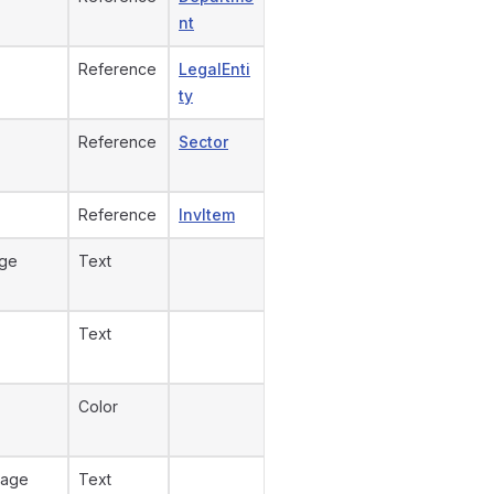
nt
Reference
LegalEnti
ty
Reference
Sector
Reference
InvItem
age
Text
Text
Color
tage
Text