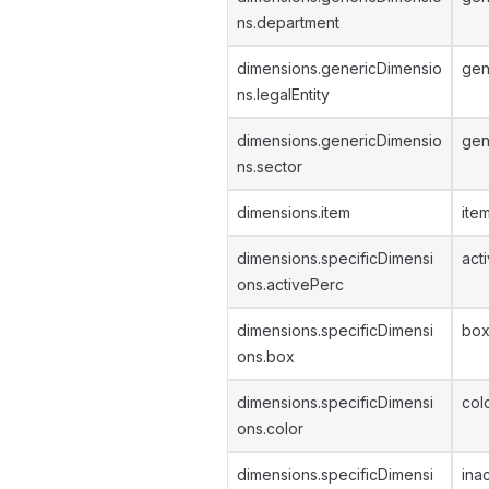
ns.department
dimensions.genericDimensio
gen
ns.legalEntity
dimensions.genericDimensio
gen
ns.sector
dimensions.item
ite
dimensions.specificDimensi
act
ons.activePerc
dimensions.specificDimensi
bo
ons.box
dimensions.specificDimensi
col
ons.color
dimensions.specificDimensi
ina