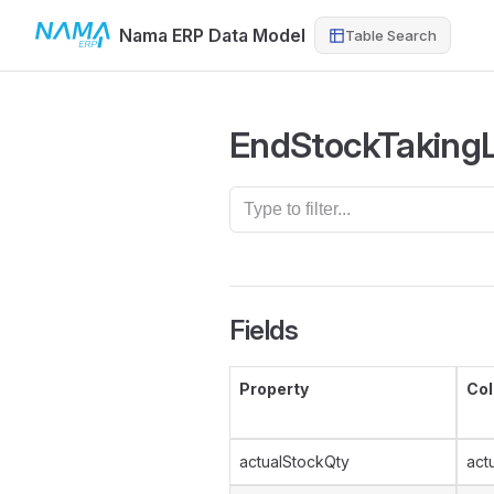
Nama ERP Data Model
Table Search
Skip to content
EndStockTakingL
Fields
Property
Co
actualStockQty
act