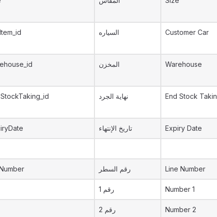
e
المقاس
Size
Item_id
السياره
Customer Car
ehouse_id
المخزن
Warehouse
StockTaking_id
نهاية الجرد
End Stock Taki
iryDate
تاريخ الإنتهاء
Expiry Date
eNumber
رقم السطر
Line Number
رقم 1
Number 1
رقم 2
Number 2