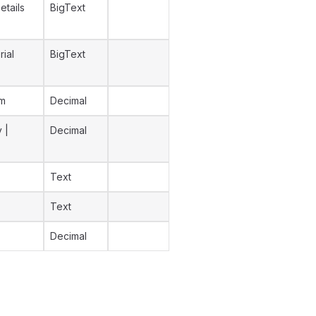
tails
BigText
rial
BigText
em
Decimal
 |
Decimal
Text
Text
Decimal