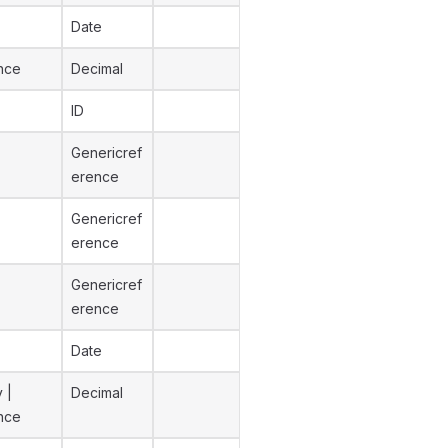
Date
ence
Decimal
ID
Genericref
erence
Genericref
erence
Genericref
erence
Date
 |
Decimal
ence