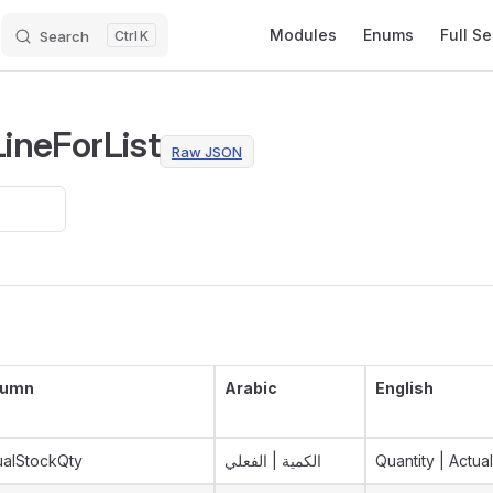
Main Navigation
Modules
Enums
Full S
Search
K
ineForList
Raw JSON
lumn
Arabic
English
ualStockQty
الكمية | الفعلي
Quantity | Actual