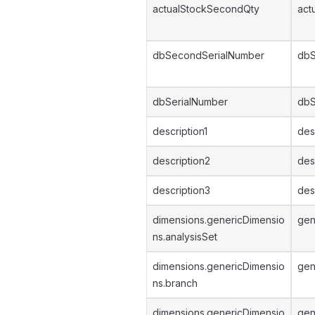
actualStockSecondQty
act
dbSecondSerialNumber
dbS
dbSerialNumber
dbS
description1
des
description2
des
description3
des
dimensions.genericDimensio
gen
ns.analysisSet
dimensions.genericDimensio
gen
ns.branch
dimensions.genericDimensio
gen