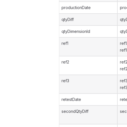
productionDate
pro
qtyDiff
qtyD
qtyDimensionId
qty
ref1
ref
ref
ref2
ref
ref
ref3
ref
ref
retestDate
ret
secondQtyDiff
sec