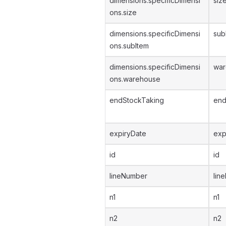
dimensions.specificDimensi
siz
ons.size
dimensions.specificDimensi
sub
ons.subItem
dimensions.specificDimensi
war
ons.warehouse
endStockTaking
end
expiryDate
exp
id
id
lineNumber
lin
n1
n1
n2
n2