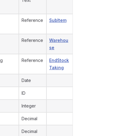
Text
Reference
SubItem
Reference
Warehou
se
ng
Reference
EndStock
Taking
Date
ID
Integer
Decimal
Decimal