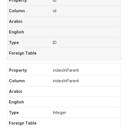
id
id
ID
indexInParent
indexInParent
Integer