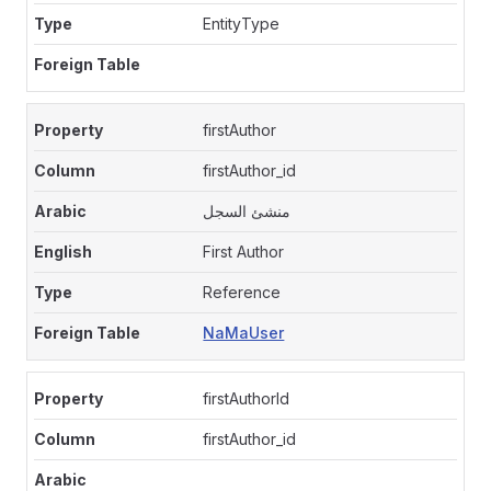
EntityType
firstAuthor
firstAuthor_id
منشئ السجل
First Author
Reference
NaMaUser
firstAuthorId
firstAuthor_id