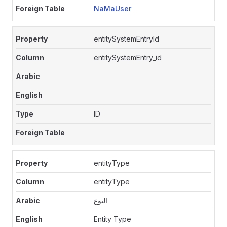
NaMaUser
entitySystemEntryId
entitySystemEntry_id
ID
entityType
entityType
النوع
Entity Type