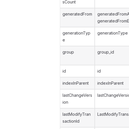
sCount
generatedFrom
generatedFromA
generatedFromE
generationTyp
generationType
e
group
group_id
id
id
indexInParent
indexInParent
lastChangeVers
lastChangeVersi
ion
lastModifyTran
LastModifyTrans
sactionId