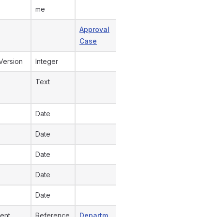
me
Approval
Case
Version
Integer
Text
Date
Date
Date
Date
Date
ent
Reference
Departm