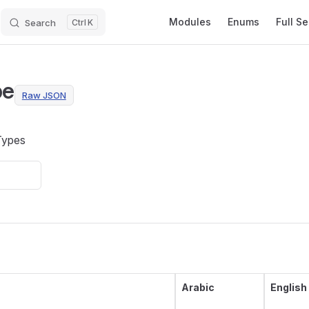
Main Navigation
Modules
Enums
Full S
Search
K
pe
Raw JSON
 Types
Arabic
English