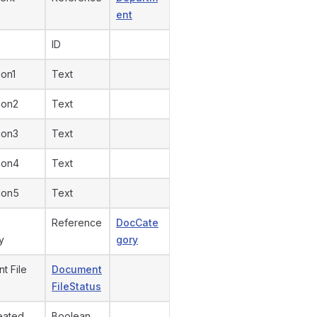
ent
ID
ion1
Text
ion2
Text
ion3
Text
ion4
Text
ion5
Text
Reference
DocCate
y
gory
t File
Document
FileStatus
eated
Boolean