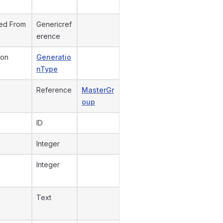
ed From
Genericref
erence
ion
Generatio
nType
Reference
MasterGr
oup
ID
Integer
Integer
Text