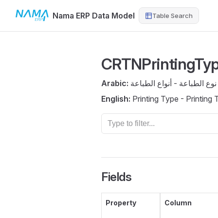
Nama ERP Data Model
Table Search
Skip to content
CRTNPrintingTy
Arabic:
نوع الطباعة - أنواع الطباعة
English:
Printing Type - Printing
Fields
Property
Column