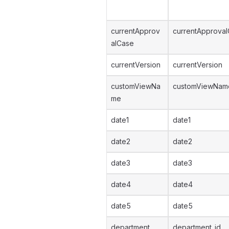
currentApprov
currentApproval
alCase
currentVersion
currentVersion
customViewNa
customViewNam
me
date1
date1
date2
date2
date3
date3
date4
date4
date5
date5
department
department_id