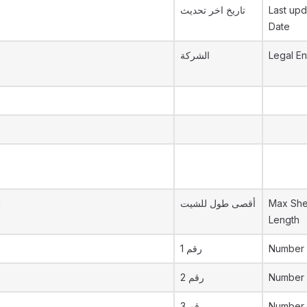
تاريخ اخر تحديث
Last upd
Date
الشركة
Legal En
h
أقصى طول للشيت
Max She
Length
رقم 1
Number 
رقم 2
Number 
رقم 3
Number 