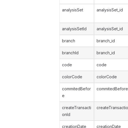
analysisSet
analysisSet_id
analysisSetId
analysisSet_id
branch
branch_id
branchId
branch_id
code
code
colorCode
colorCode
commitedBefor
commitedBefore
e
createTransacti
createTransacti
onId
creationDate
creationDate