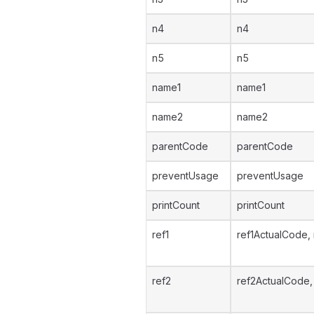
n4
n4
n5
n5
name1
name1
name2
name2
parentCode
parentCode
preventUsage
preventUsage
printCount
printCount
ref1
ref1ActualCode, 
ref2
ref2ActualCode, 