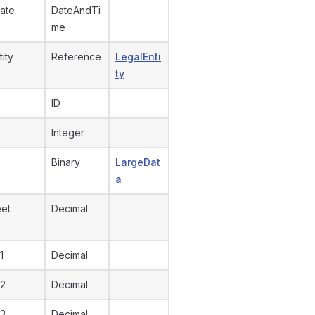
ate
DateAndTi
me
tity
Reference
LegalEnti
ty
ID
Integer
Binary
LargeDat
a
et
Decimal
1
Decimal
2
Decimal
3
Decimal