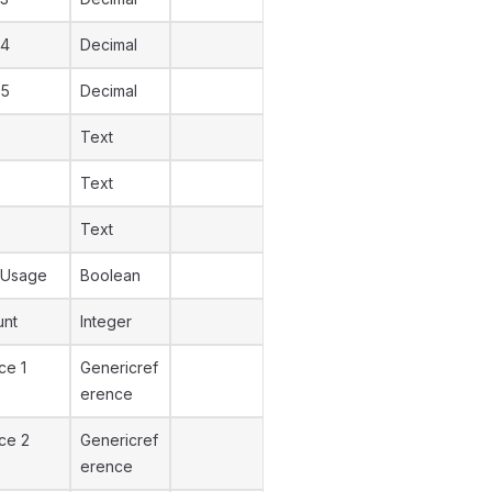
 4
Decimal
 5
Decimal
Text
Text
Text
 Usage
Boolean
unt
Integer
ce 1
Genericref
erence
ce 2
Genericref
erence