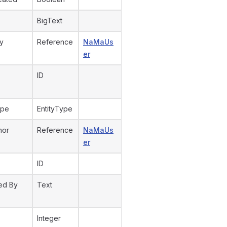
BigText
y
Reference
NaMaUs
er
ID
ype
EntityType
hor
Reference
NaMaUs
er
ID
ed By
Text
Integer