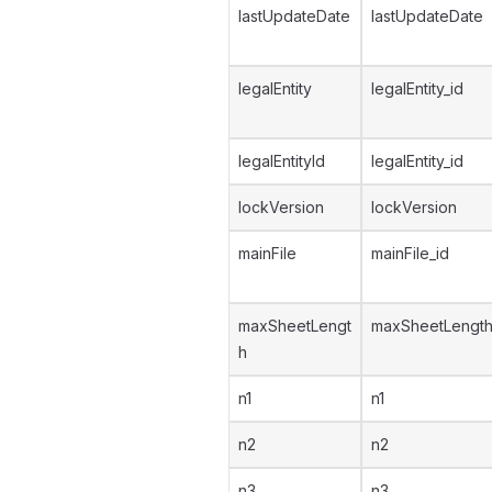
lastUpdateDate
lastUpdateDate
legalEntity
legalEntity_id
legalEntityId
legalEntity_id
lockVersion
lockVersion
mainFile
mainFile_id
maxSheetLengt
maxSheetLengt
h
n1
n1
n2
n2
n3
n3