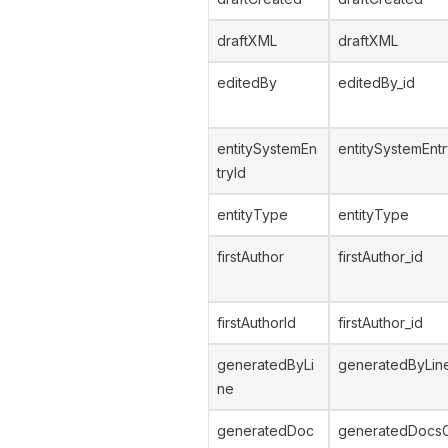
draftXML
draftXML
editedBy
editedBy_id
entitySystemEn
entitySystemEntr
tryId
entityType
entityType
firstAuthor
firstAuthor_id
firstAuthorId
firstAuthor_id
generatedByLi
generatedByLin
ne
generatedDoc
generatedDocs