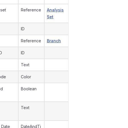
 set
Reference
Analysis
Set
ID
Reference
Branch
D
ID
Text
ode
Color
ed
Boolean
Text
 Date
DateAndTi