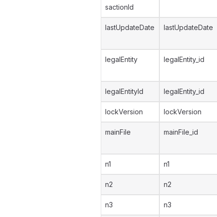
sactionId
lastUpdateDate
lastUpdateDate
legalEntity
legalEntity_id
legalEntityId
legalEntity_id
lockVersion
lockVersion
mainFile
mainFile_id
n1
n1
n2
n2
n3
n3