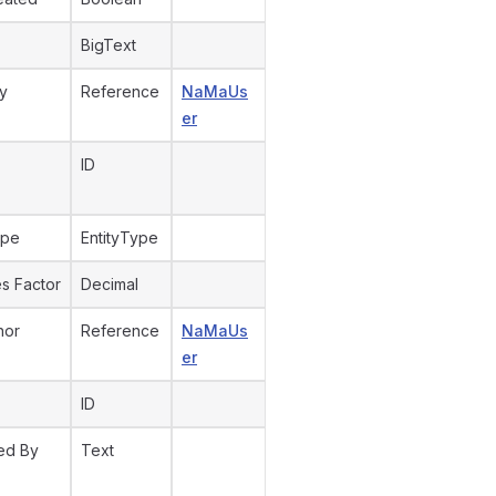
BigText
y
Reference
NaMaUs
er
ID
ype
EntityType
s Factor
Decimal
hor
Reference
NaMaUs
er
ID
ed By
Text