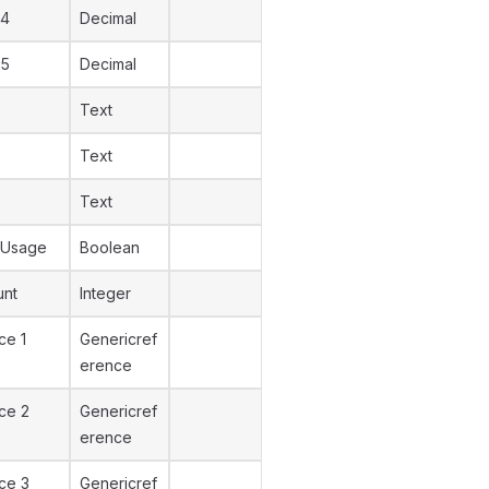
 4
Decimal
 5
Decimal
Text
Text
Text
 Usage
Boolean
unt
Integer
ce 1
Genericref
erence
ce 2
Genericref
erence
ce 3
Genericref