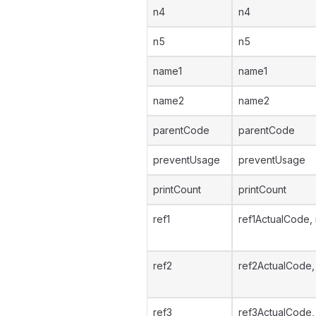
n4
n4
n5
n5
name1
name1
name2
name2
parentCode
parentCode
preventUsage
preventUsage
printCount
printCount
ref1
ref1ActualCode, 
ref2
ref2ActualCode, 
ref3
ref3ActualCode, 