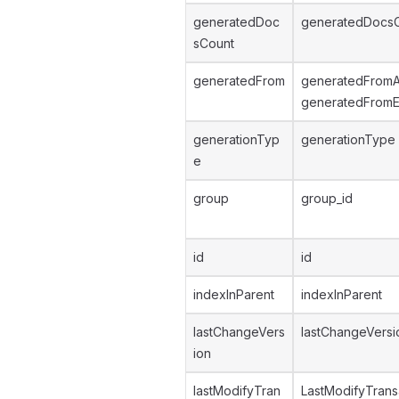
generatedDoc
generatedDocs
sCount
generatedFrom
generatedFromA
generatedFromE
generationTyp
generationType
e
group
group_id
id
id
indexInParent
indexInParent
lastChangeVers
lastChangeVersi
ion
lastModifyTran
LastModifyTrans