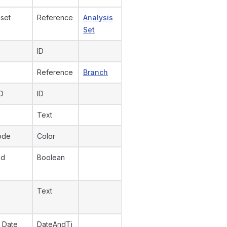
 set
Reference
Analysis
Set
ID
Reference
Branch
D
ID
Text
ode
Color
ed
Boolean
Text
 Date
DateAndTi