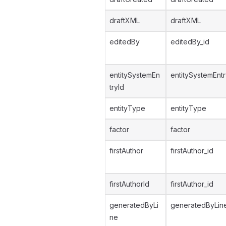
draftXML
draftXML
editedBy
editedBy_id
entitySystemEn
entitySystemEntr
tryId
entityType
entityType
factor
factor
firstAuthor
firstAuthor_id
firstAuthorId
firstAuthor_id
generatedByLi
generatedByLin
ne