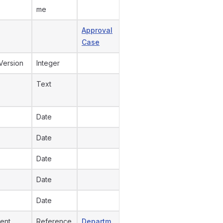
me
Approval
Case
Version
Integer
Text
Date
Date
Date
Date
Date
ent
Reference
Departm