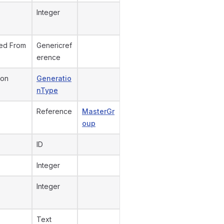
Integer
ed From
Genericref
erence
ion
Generatio
nType
Reference
MasterGr
oup
ID
Integer
Integer
Text