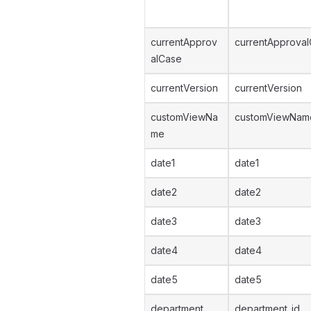
currentApprov
currentApproval
alCase
currentVersion
currentVersion
customViewNa
customViewNam
me
date1
date1
date2
date2
date3
date3
date4
date4
date5
date5
department
department_id