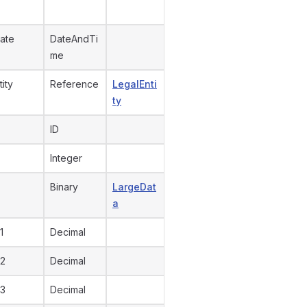
ate
DateAndTi
me
tity
Reference
LegalEnti
ty
ID
Integer
Binary
LargeDat
a
1
Decimal
2
Decimal
3
Decimal