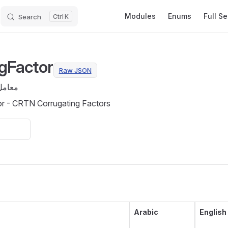
Main Navigation
Modules
Enums
Full S
Search
K
gFactor
Raw JSON
معامل 
r - CRTN Corrugating Factors
Arabic
English