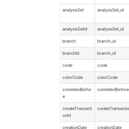
analysisSet
analysisSet_id
analysisSetId
analysisSet_id
branch
branch_id
branchId
branch_id
code
code
colorCode
colorCode
commitedBefor
commitedBefore
e
createTransacti
createTransacti
onId
creationDate
creationDate