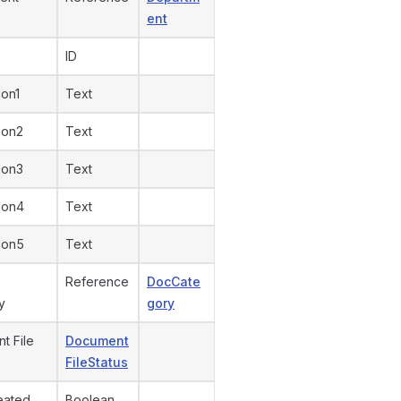
ent
ID
ion1
Text
ion2
Text
ion3
Text
ion4
Text
ion5
Text
Reference
DocCate
y
gory
t File
Document
FileStatus
eated
Boolean