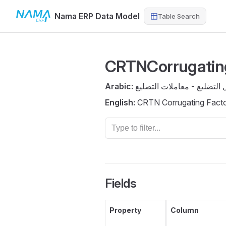
Nama ERP Data Model
Table Search
Skip to content
CRTNCorrugatin
Arabic:
التضليع - معاملات التضليع
English:
CRTN Corrugating Facto
Fields
Property
Column