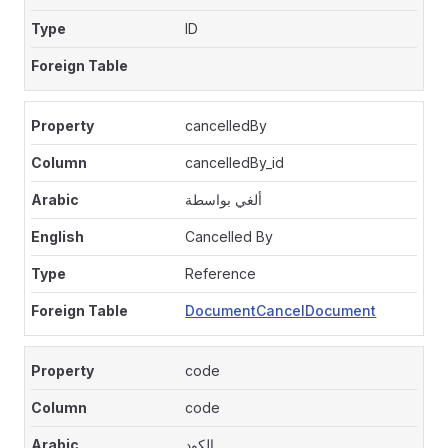
ID
cancelledBy
cancelledBy_id
ألغي بواسطة
Cancelled By
Reference
DocumentCancelDocument
code
code
الكود