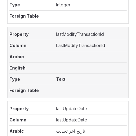
Integer
lastModifyTransactionId
LastModifyTransactionId
Text
lastUpdateDate
lastUpdateDate
تاريخ اخر تحديث