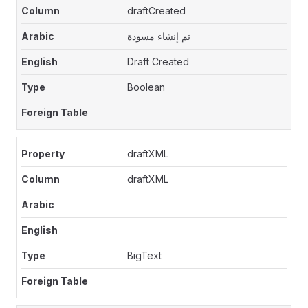
draftCreated
تم إنشاء مسودة
Draft Created
Boolean
draftXML
draftXML
BigText