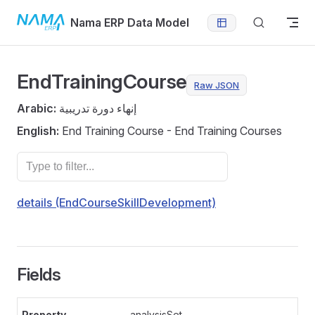
Skip to content
Nama ERP Data Model
EndTrainingCourse
Raw JSON
Arabic:
إنهاء دورة تدريبية
English:
End Training Course - End Training Courses
details (EndCourseSkillDevelopment)
Fields
analysisSet