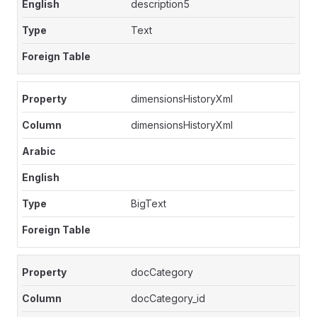
description5
Text
dimensionsHistoryXml
dimensionsHistoryXml
BigText
docCategory
docCategory_id