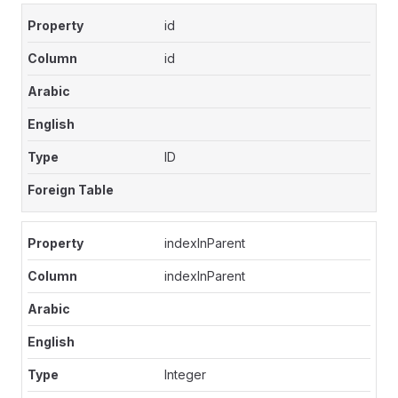
id
id
ID
indexInParent
indexInParent
Integer