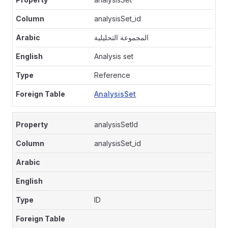
analysisSet_id
المجموعة التحليلية
Analysis set
Reference
AnalysisSet
analysisSetId
analysisSet_id
ID