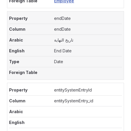
Employee
endDate
endDate
تاريخ النهاية
End Date
Date
entitySystemEntryId
entitySystemEntry_id