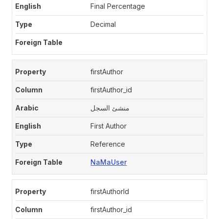
Final Percentage
Decimal
firstAuthor
firstAuthor_id
منشئ السجل
First Author
Reference
NaMaUser
firstAuthorId
firstAuthor_id