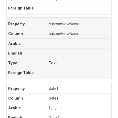
customViewName
customViewName
Text
date1
date1
تـــاريخ 1
Date 1