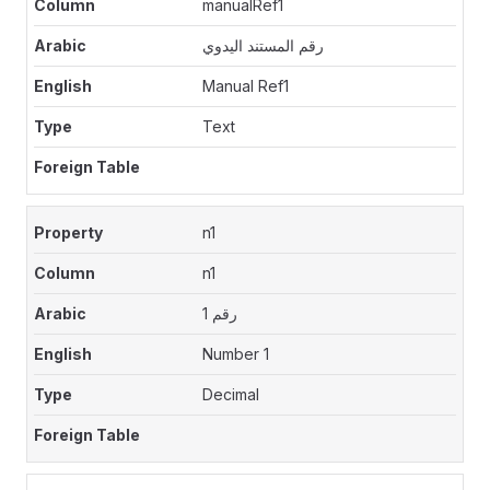
manualRef1
رقم المستند اليدوي
Manual Ref1
Text
n1
n1
رقم 1
Number 1
Decimal