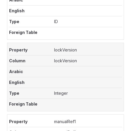
ID
lockVersion
lockVersion
Integer
manualRef1