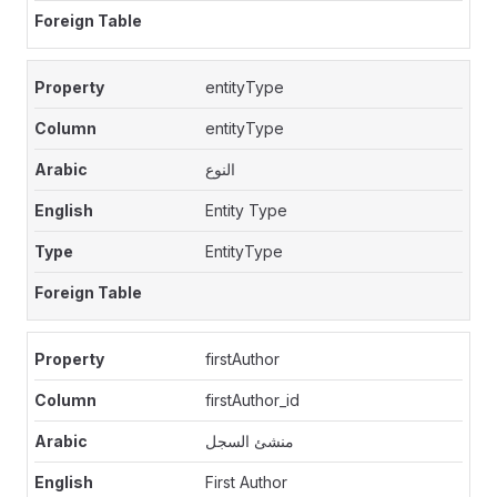
entityType
entityType
النوع
Entity Type
EntityType
firstAuthor
firstAuthor_id
منشئ السجل
First Author