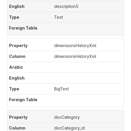
description5
Text
dimensionsHistoryXml
dimensionsHistoryXml
BigText
docCategory
docCategory_id