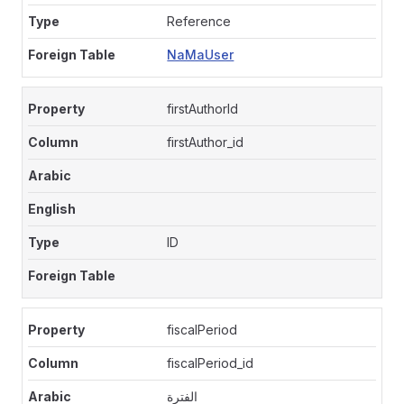
Reference
NaMaUser
firstAuthorId
firstAuthor_id
ID
fiscalPeriod
fiscalPeriod_id
الفترة