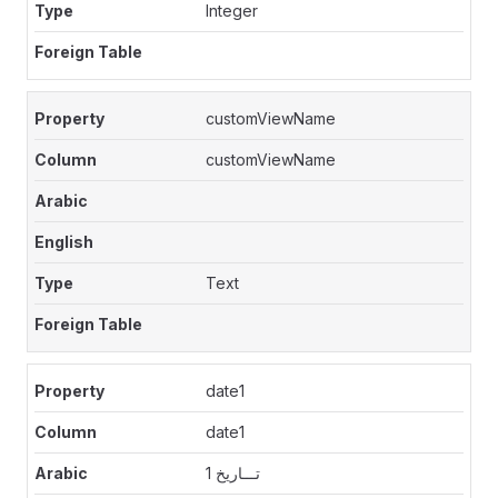
Integer
customViewName
customViewName
Text
date1
date1
تـــاريخ 1