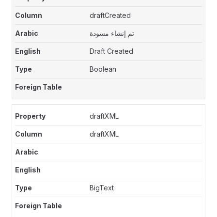
draftCreated
تم إنشاء مسودة
Draft Created
Boolean
draftXML
draftXML
BigText