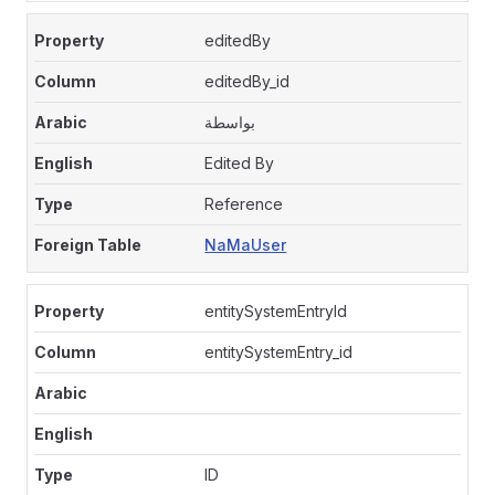
editedBy
editedBy_id
بواسطة
Edited By
Reference
NaMaUser
entitySystemEntryId
entitySystemEntry_id
ID