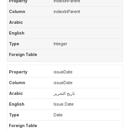
indexInParent
indexInParent
Integer
issueDate
issueDate
تاريخ التحرير
Issue Date
Date