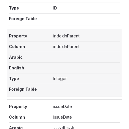
ID
indexInParent
indexInParent
Integer
issueDate
issueDate
تاريخ التحرير