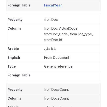
FiscalYear
fromDoc
fromDoc_ActualCode,
fromDoc_Code, fromDoc_type,
fromDoc_id
بناءا على
From Document
Genericreference
fromDocsCount
fromDocsCount