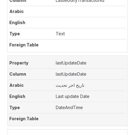
LastModifyTransactionId
Text
lastUpdateDate
lastUpdateDate
تاريخ اخر تحديث
Last update Date
DateAndTime