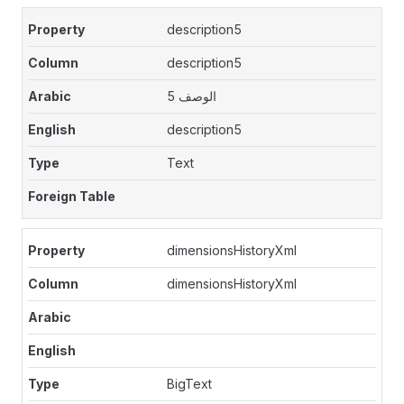
description5
description5
الوصف 5
description5
Text
dimensionsHistoryXml
dimensionsHistoryXml
BigText