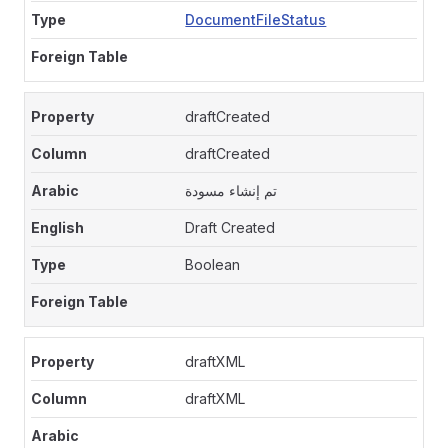
DocumentFileStatus
draftCreated
draftCreated
تم إنشاء مسودة
Draft Created
Boolean
draftXML
draftXML