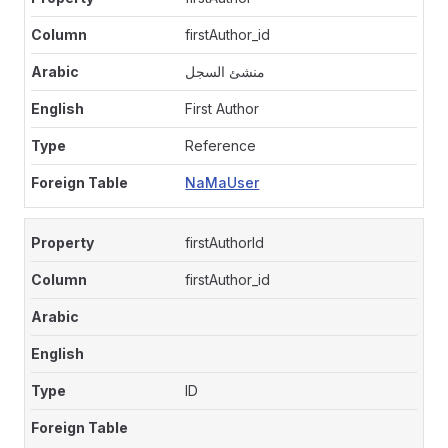
firstAuthor_id
منشئ السجل
First Author
Reference
NaMaUser
firstAuthorId
firstAuthor_id
ID