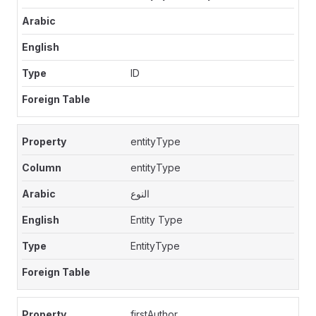
ID
entityType
entityType
النوع
Entity Type
EntityType
firstAuthor