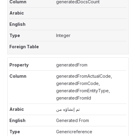
generatedDocsCount
Integer
generatedFrom
generatedFromActualCode,
generatedFromCode,
generatedFromEntityType,
generatedFromId
تم إنشاؤه من
Generated From
Genericreference