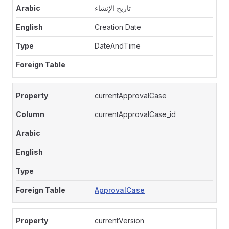
تاريخ الإنشاء
Creation Date
DateAndTime
currentApprovalCase
currentApprovalCase_id
ApprovalCase
currentVersion