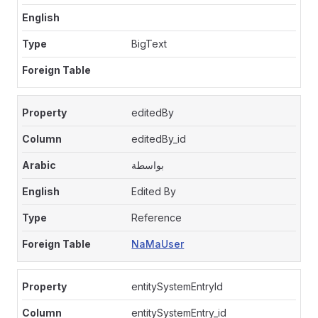
BigText
editedBy
editedBy_id
بواسطة
Edited By
Reference
NaMaUser
entitySystemEntryId
entitySystemEntry_id