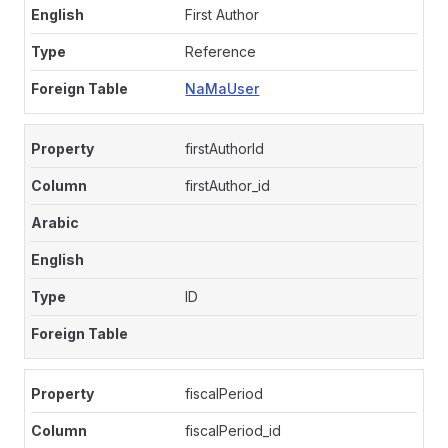
First Author
Reference
NaMaUser
firstAuthorId
firstAuthor_id
ID
fiscalPeriod
fiscalPeriod_id