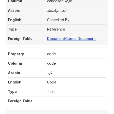
cancelledBy_id
ألغي بواسطة
Cancelled By
Reference
DocumentCancelDocument
code
code
الكود
Code
Text