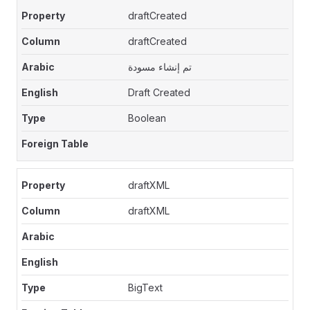
draftCreated
draftCreated
تم إنشاء مسودة
Draft Created
Boolean
draftXML
draftXML
BigText