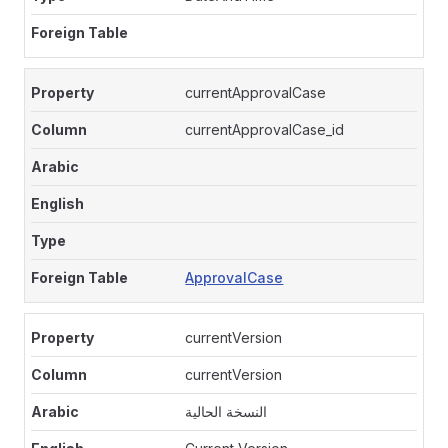
currentApprovalCase
currentApprovalCase_id
ApprovalCase
currentVersion
currentVersion
النسخة الحالية