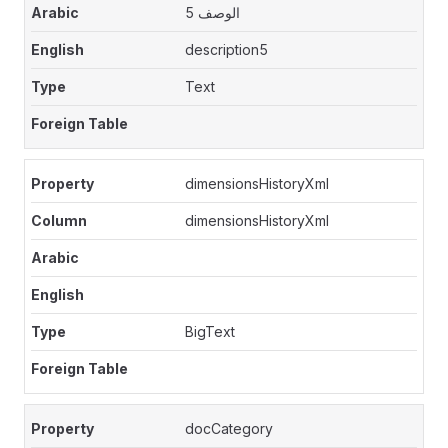
الوصف 5
description5
Text
dimensionsHistoryXml
dimensionsHistoryXml
BigText
docCategory