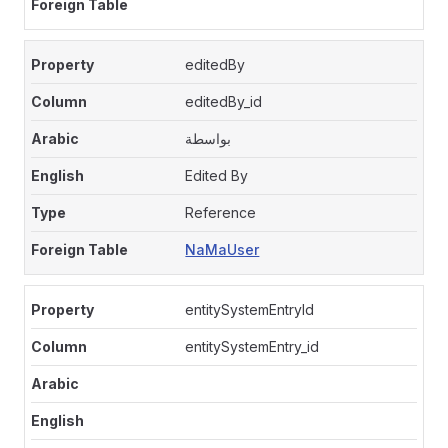
editedBy
editedBy_id
بواسطة
Edited By
Reference
NaMaUser
entitySystemEntryId
entitySystemEntry_id