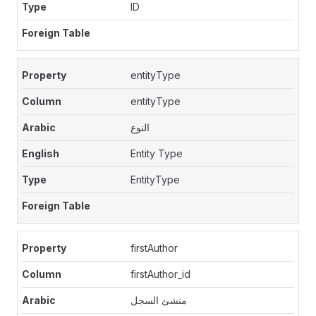
ID
entityType
entityType
النوع
Entity Type
EntityType
firstAuthor
firstAuthor_id
منشئ السجل