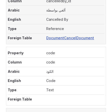
cancelledBy_id
ألغي بواسطة
Cancelled By
Reference
DocumentCancelDocument
code
code
الكود
Code
Text