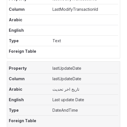
LastModifyTransactionId
Text
lastUpdateDate
lastUpdateDate
تاريخ اخر تحديث
Last update Date
DateAndTime