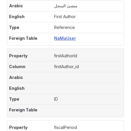
منشئ السجل
First Author
Reference
NaMaUser
firstAuthorId
firstAuthor_id
ID
fiscalPeriod