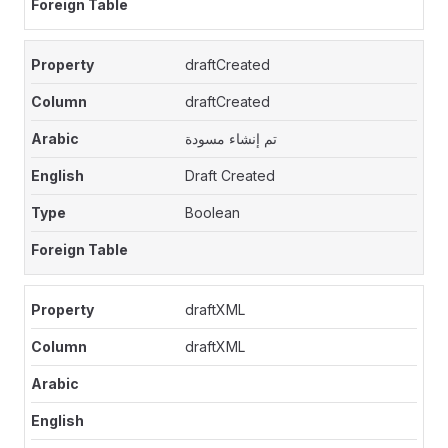
draftCreated
draftCreated
تم إنشاء مسودة
Draft Created
Boolean
draftXML
draftXML