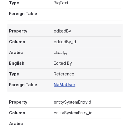
BigText
editedBy
editedBy_id
بواسطة
Edited By
Reference
NaMaUser
entitySystemEntryId
entitySystemEntry_id