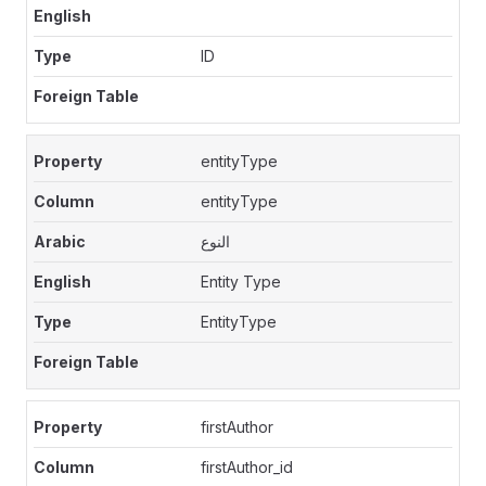
ID
entityType
entityType
النوع
Entity Type
EntityType
firstAuthor
firstAuthor_id