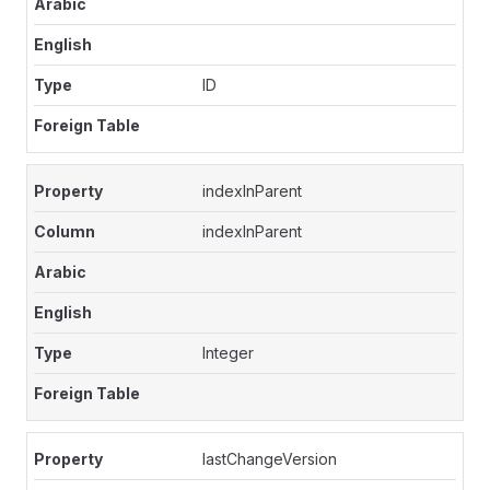
ID
indexInParent
indexInParent
Integer
lastChangeVersion