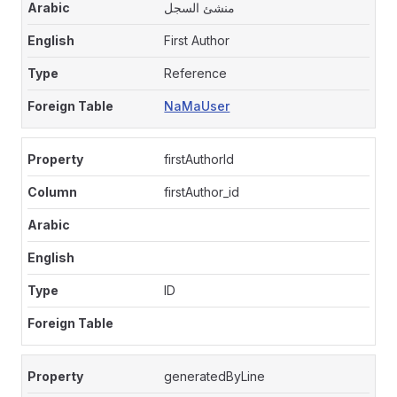
منشئ السجل
First Author
Reference
NaMaUser
firstAuthorId
firstAuthor_id
ID
generatedByLine