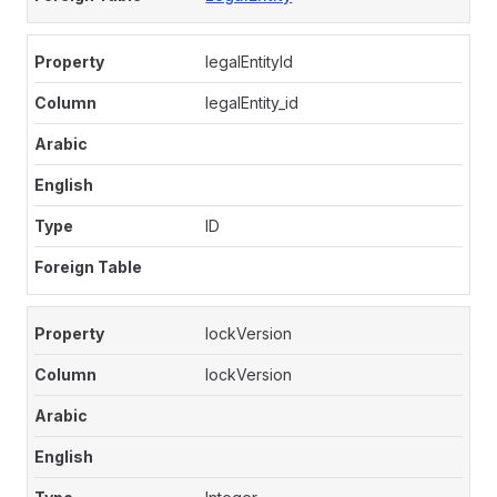
legalEntityId
legalEntity_id
ID
lockVersion
lockVersion