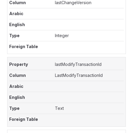
lastChangeVersion
Integer
lastModifyTransactionId
LastModifyTransactionId
Text