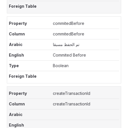
commitedBefore
commitedBefore
تم الحفظ مسبقا
Commited Before
Boolean
createTransactionId
createTransactionId