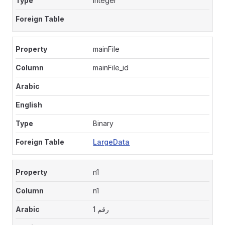
Integer
mainFile
mainFile_id
Binary
LargeData
n1
n1
رقم 1