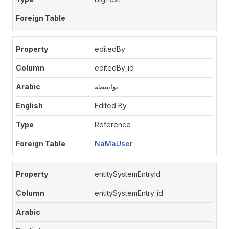
editedBy
editedBy_id
بواسطة
Edited By
Reference
NaMaUser
entitySystemEntryId
entitySystemEntry_id