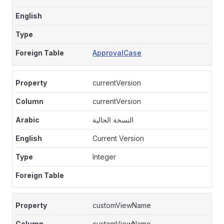
ApprovalCase
currentVersion
currentVersion
النسخة الحالية
Current Version
Integer
customViewName
customViewName