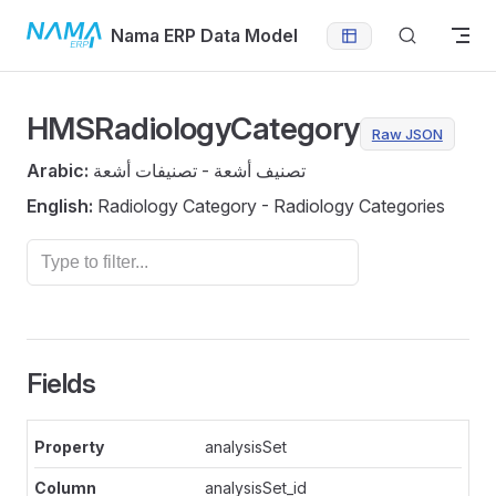
Skip to content
Nama ERP Data Model
HMSRadiologyCategory
Raw JSON
Arabic:
تصنيف أشعة - تصنيفات أشعة
English:
Radiology Category - Radiology Categories
Fields
analysisSet
analysisSet_id