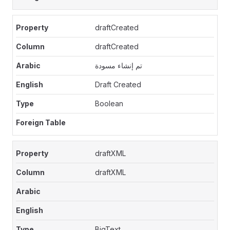
draftCreated
draftCreated
تم إنشاء مسودة
Draft Created
Boolean
draftXML
draftXML
BigText