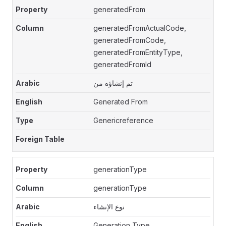
generatedFrom
generatedFromActualCode,
generatedFromCode,
generatedFromEntityType,
generatedFromId
تم إنشاؤه من
Generated From
Genericreference
generationType
generationType
نوع الإنشاء
Generation Type