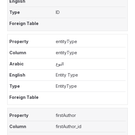
ID
entityType
entityType
النوع
Entity Type
EntityType
firstAuthor
firstAuthor_id