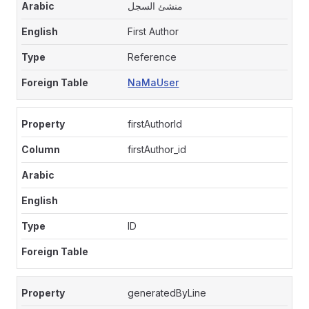
منشئ السجل
First Author
Reference
NaMaUser
firstAuthorId
firstAuthor_id
ID
generatedByLine