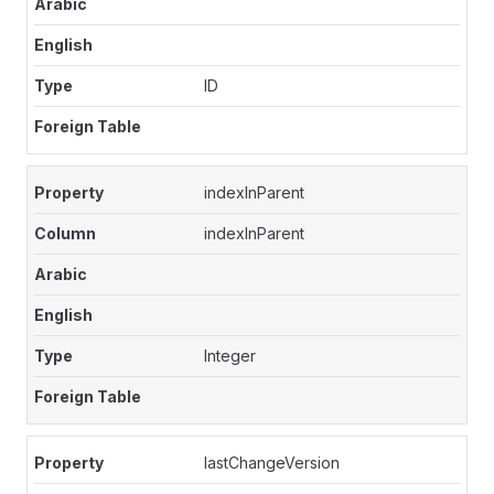
ID
indexInParent
indexInParent
Integer
lastChangeVersion