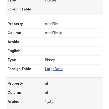
Integer
mainFile
mainFile_id
Binary
LargeData
n1
n1
رقم 1