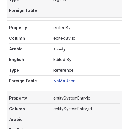
editedBy
editedBy_id
بواسطة
Edited By
Reference
NaMaUser
entitySystemEntryId
entitySystemEntry_id