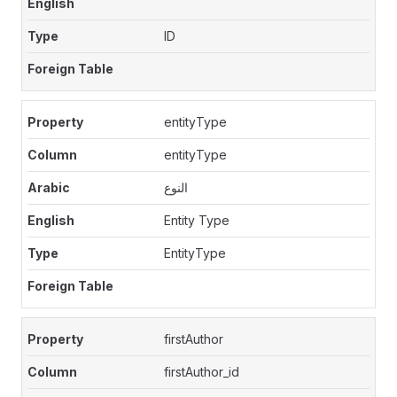
ID
entityType
entityType
النوع
Entity Type
EntityType
firstAuthor
firstAuthor_id