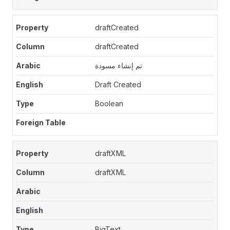
draftCreated
draftCreated
تم إنشاء مسودة
Draft Created
Boolean
draftXML
draftXML
BigText