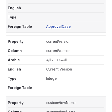
ApprovalCase
currentVersion
currentVersion
النسخة الحالية
Current Version
Integer
customViewName
customViewName