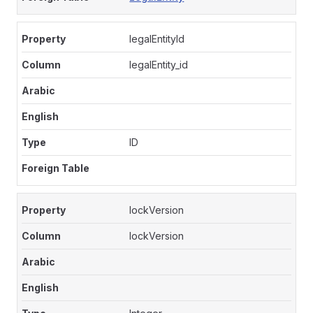
legalEntityId
legalEntity_id
ID
lockVersion
lockVersion