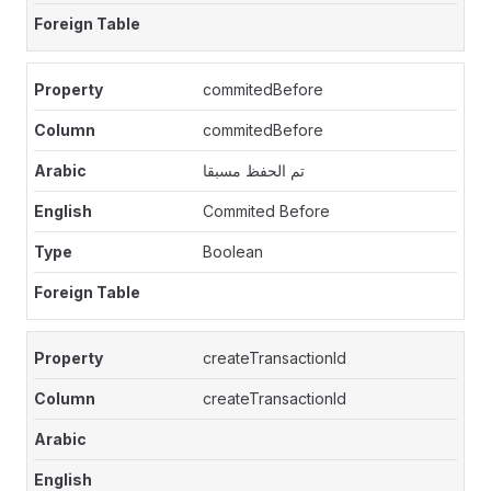
commitedBefore
commitedBefore
تم الحفظ مسبقا
Commited Before
Boolean
createTransactionId
createTransactionId