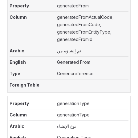
generatedFrom
generatedFromActualCode,
generatedFromCode,
generatedFromEntityType,
generatedFromId
تم إنشاؤه من
Generated From
Genericreference
generationType
generationType
نوع الإنشاء
Generation Type