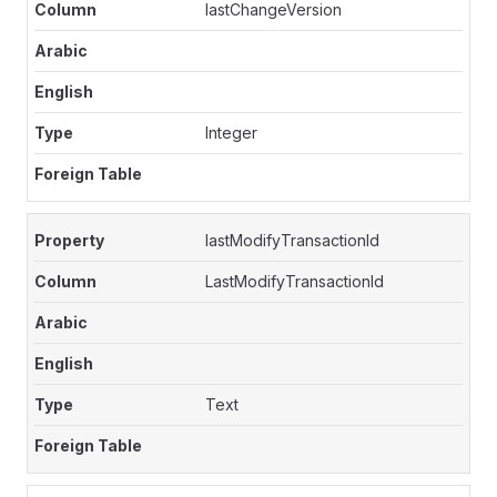
lastChangeVersion
Integer
lastModifyTransactionId
LastModifyTransactionId
Text