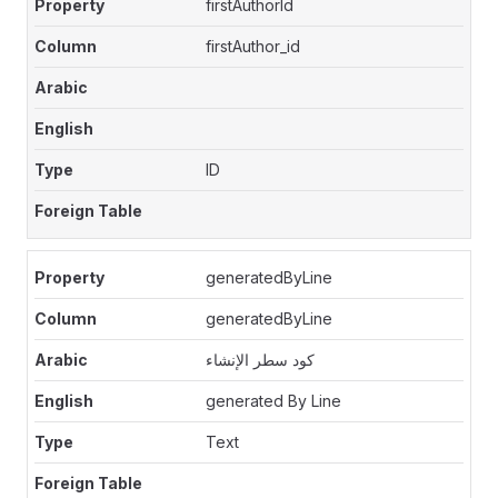
firstAuthorId
firstAuthor_id
ID
generatedByLine
generatedByLine
كود سطر الإنشاء
generated By Line
Text