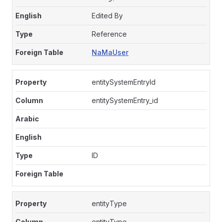
Edited By
Reference
NaMaUser
entitySystemEntryId
entitySystemEntry_id
ID
entityType
entityType