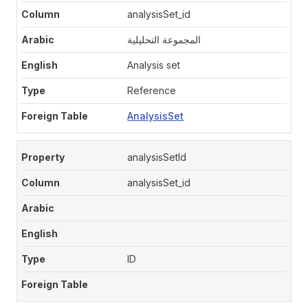
analysisSet_id
المجموعة التحليلية
Analysis set
Reference
AnalysisSet
analysisSetId
analysisSet_id
ID