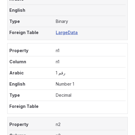
Binary
LargeData
n1
n1
رقم 1
Number 1
Decimal
n2