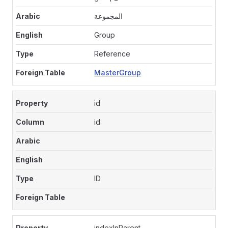
المجموعة
Group
Reference
MasterGroup
id
id
ID
indexInParent