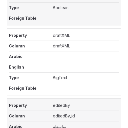
Boolean
draftXML
draftXML
BigText
editedBy
editedBy_id
بواسطة