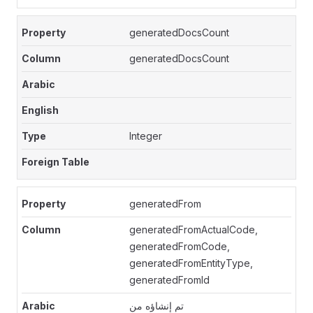
generatedDocsCount
generatedDocsCount
Integer
generatedFrom
generatedFromActualCode,
generatedFromCode,
generatedFromEntityType,
generatedFromId
تم إنشاؤه من