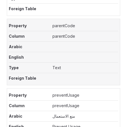
parentCode
parentCode
Text
preventUsage
preventUsage
منع الاستعمال
Prevent Usage