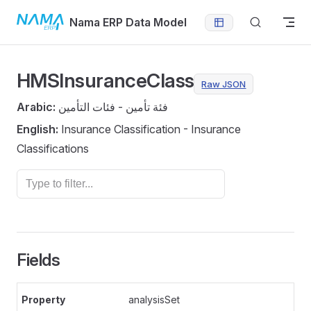
Skip to content
Nama ERP Data Model
HMSInsuranceClass
Raw JSON
Arabic:
فئة تأمين - فئات التأمين
English:
Insurance Classification - Insurance
Classifications
Fields
analysisSet