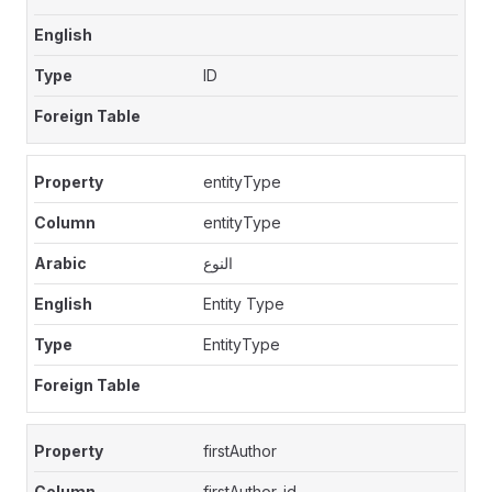
ID
entityType
entityType
النوع
Entity Type
EntityType
firstAuthor
firstAuthor_id