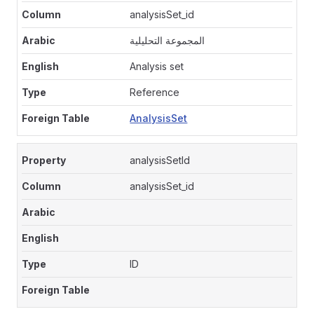
analysisSet_id
المجموعة التحليلية
Analysis set
Reference
AnalysisSet
analysisSetId
analysisSet_id
ID