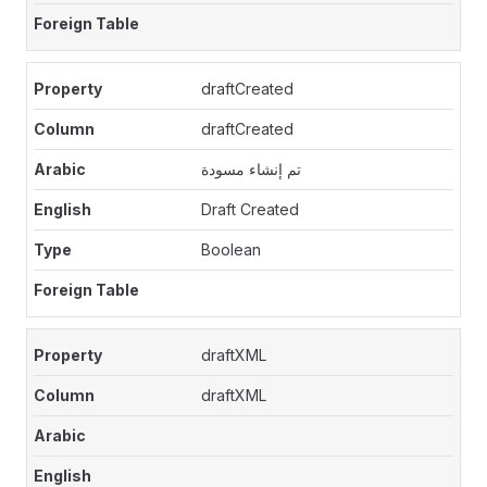
draftCreated
draftCreated
تم إنشاء مسودة
Draft Created
Boolean
draftXML
draftXML