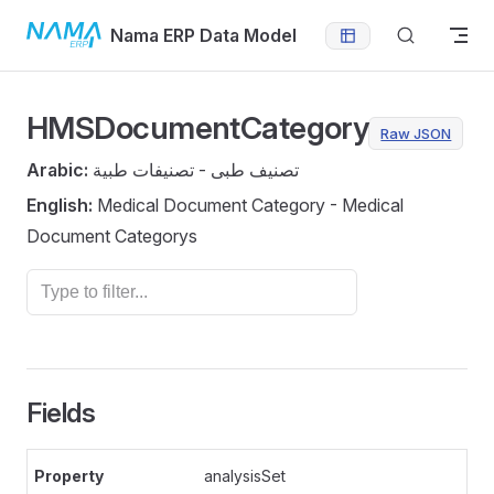
Skip to content
Nama ERP Data Model
HMSDocumentCategory
Raw JSON
Arabic:
تصنيف طبى - تصنيفات طبية
English:
Medical Document Category - Medical
Document Categorys
Fields
analysisSet