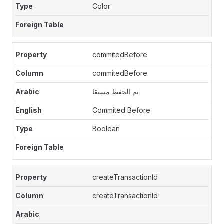
Color
commitedBefore
commitedBefore
تم الحفظ مسبقا
Commited Before
Boolean
createTransactionId
createTransactionId