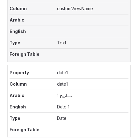
customViewName
Text
date1
date1
تـــاريخ 1
Date 1
Date