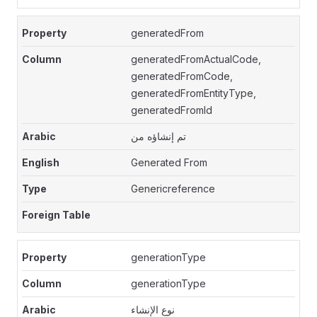
generatedFrom
generatedFromActualCode,
generatedFromCode,
generatedFromEntityType,
generatedFromId
تم إنشاؤه من
Generated From
Genericreference
generationType
generationType
نوع الإنشاء