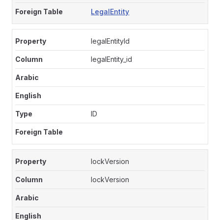
LegalEntity
legalEntityId
legalEntity_id
ID
lockVersion
lockVersion