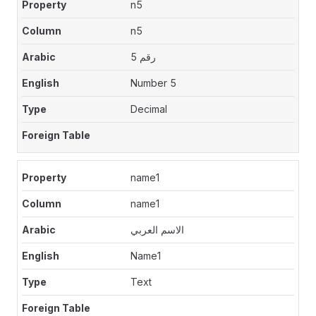
n5
n5
رقم 5
Number 5
Decimal
name1
name1
الاسم العربي
Name1
Text