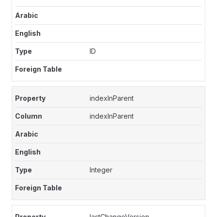
ID
indexInParent
indexInParent
Integer
lastChangeVersion