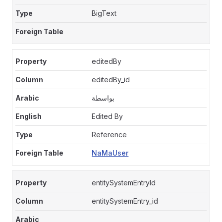
BigText
editedBy
editedBy_id
بواسطة
Edited By
Reference
NaMaUser
entitySystemEntryId
entitySystemEntry_id