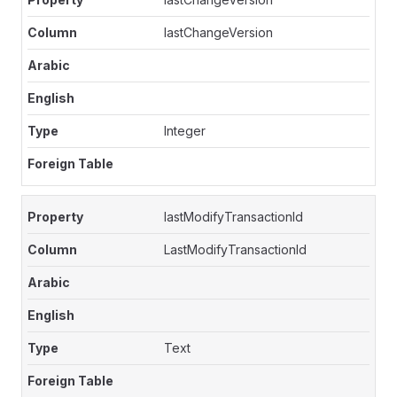
lastChangeVersion
Integer
lastModifyTransactionId
LastModifyTransactionId
Text