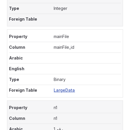
Integer
mainFile
mainFile_id
Binary
LargeData
n1
n1
رقم 1