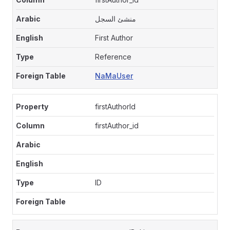
منشئ السجل
First Author
Reference
NaMaUser
firstAuthorId
firstAuthor_id
ID