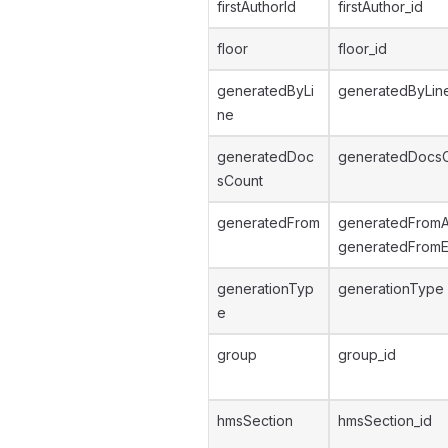
firstAuthorId
firstAuthor_id
floor
floor_id
generatedByLi
generatedByLin
ne
generatedDoc
generatedDocs
sCount
generatedFrom
generatedFromA
generatedFromE
generationTyp
generationType
e
group
group_id
hmsSection
hmsSection_id