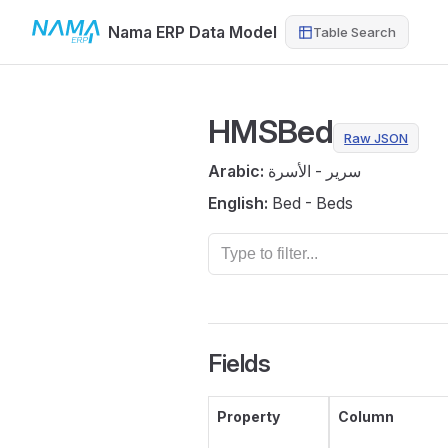
Nama ERP Data Model
Table Search
Skip to content
HMSBed
Raw JSON
Arabic:
سرير - الأسرة
English:
Bed - Beds
Fields
Property
Column