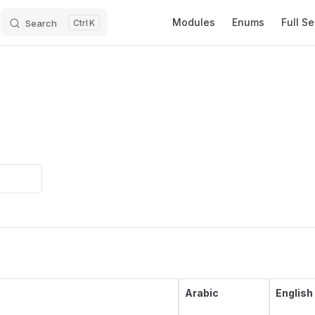
Main Navigation
Modules
Enums
Full S
Search
K
Arabic
English