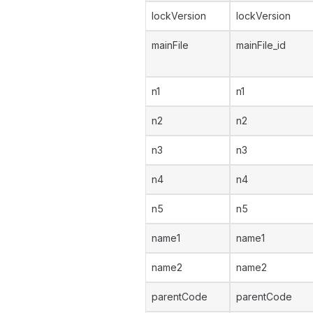
lockVersion
lockVersion
mainFile
mainFile_id
n1
n1
n2
n2
n3
n3
n4
n4
n5
n5
name1
name1
name2
name2
parentCode
parentCode