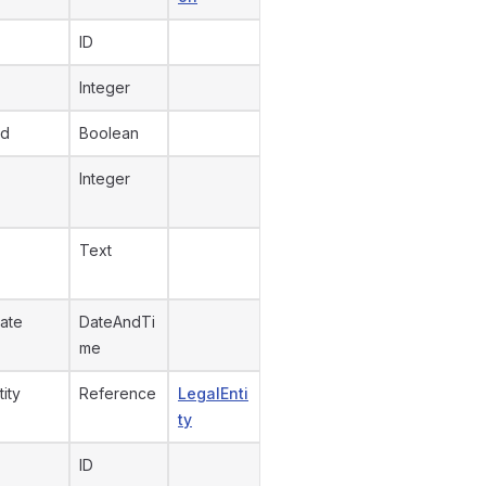
ID
Integer
ed
Boolean
Integer
Text
ate
DateAndTi
me
tity
Reference
LegalEnti
ty
ID