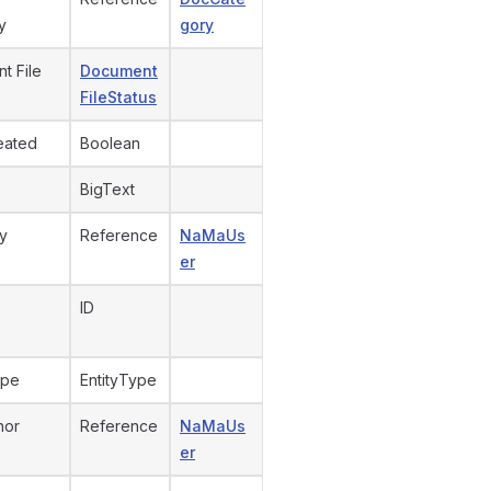
y
gory
t File
Document
FileStatus
eated
Boolean
BigText
y
Reference
NaMaUs
er
ID
ype
EntityType
hor
Reference
NaMaUs
er