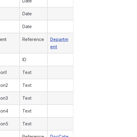
Date
Date
Date
ent
Reference
Departm
ent
ID
ion1
Text
ion2
Text
ion3
Text
ion4
Text
ion5
Text
Reference
DocCate