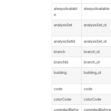
alwaysAvailabl
alwaysAvailable
e
analysisSet
analysisSet_id
analysisSetId
analysisSet_id
branch
branch_id
branchId
branch_id
building
building_id
code
code
colorCode
colorCode
commitedBefor
commitedBefore