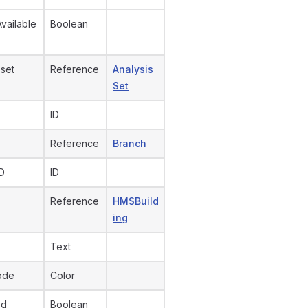
vailable
Boolean
 set
Reference
Analysis
Set
ID
Reference
Branch
D
ID
Reference
HMSBuild
ing
Text
ode
Color
ed
Boolean