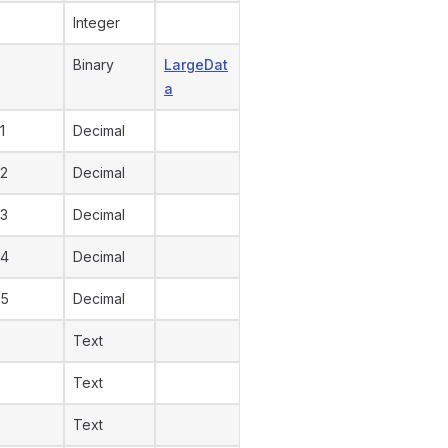
Integer
Binary
LargeDat
a
1
Decimal
2
Decimal
3
Decimal
 4
Decimal
 5
Decimal
Text
Text
Text