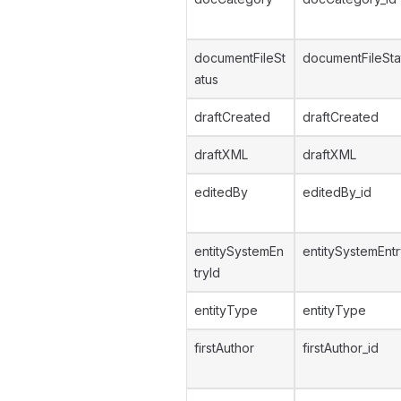
documentFileSt
documentFileSta
atus
draftCreated
draftCreated
draftXML
draftXML
editedBy
editedBy_id
entitySystemEn
entitySystemEntr
tryId
entityType
entityType
firstAuthor
firstAuthor_id