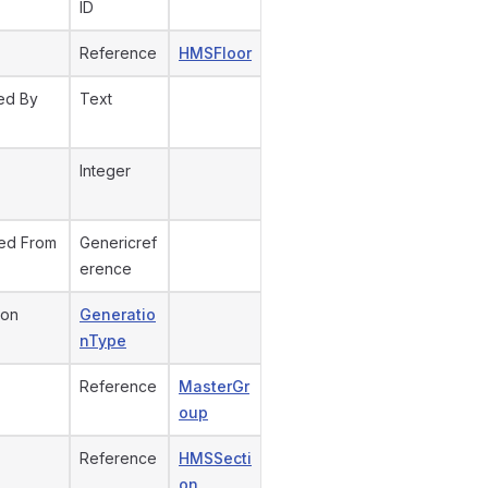
ID
Reference
HMSFloor
ed By
Text
Integer
ed From
Genericref
erence
ion
Generatio
nType
Reference
MasterGr
oup
Reference
HMSSecti
on