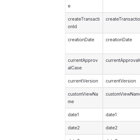
e
createTransacti
createTransacti
onId
creationDate
creationDate
currentApprov
currentApproval
alCase
currentVersion
currentVersion
customViewNa
customViewNam
me
date1
date1
date2
date2