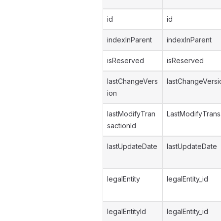
id
id
indexInParent
indexInParent
isReserved
isReserved
lastChangeVers
lastChangeVersi
ion
lastModifyTran
LastModifyTrans
sactionId
lastUpdateDate
lastUpdateDate
legalEntity
legalEntity_id
legalEntityId
legalEntity_id