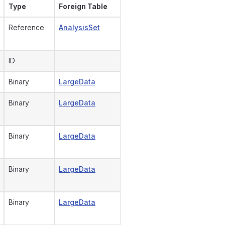
Type
Foreign Table
Reference
AnalysisSet
ID
Binary
LargeData
Binary
LargeData
Binary
LargeData
Binary
LargeData
Binary
LargeData