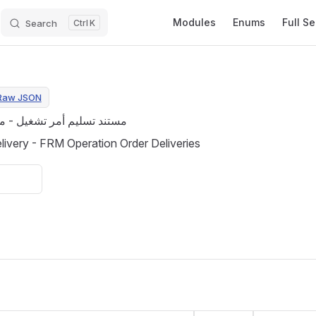
Main Navigation
Modules
Enums
Full S
Search
K
Raw JSON
مستند تسليم أمر تشغيل - م
ivery - FRM Operation Order Deliveries