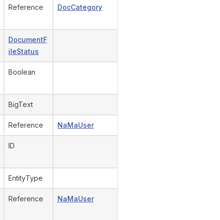
Reference
DocCategory
DocumentF
ileStatus
Boolean
BigText
Reference
NaMaUser
ID
EntityType
Reference
NaMaUser