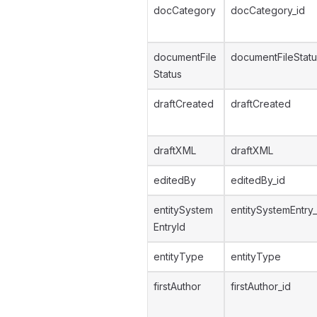
docCategory
docCategory_id
documentFile
documentFileStatu
Status
draftCreated
draftCreated
draftXML
draftXML
editedBy
editedBy_id
entitySystem
entitySystemEntry_
EntryId
entityType
entityType
firstAuthor
firstAuthor_id