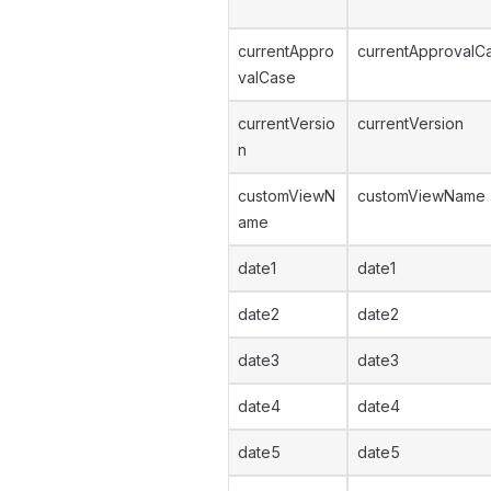
currentAppro
currentApprovalC
valCase
currentVersio
currentVersion
n
customViewN
customViewName
ame
date1
date1
date2
date2
date3
date3
date4
date4
date5
date5