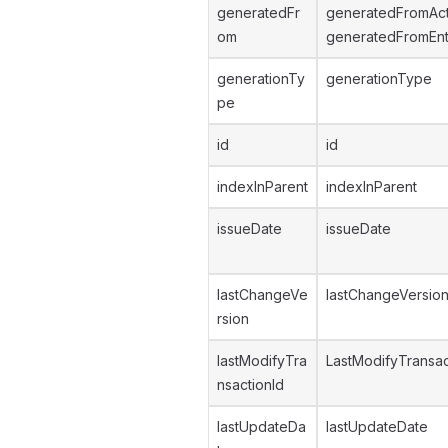
generatedFr
generatedFromAc
om
generatedFromEnt
generationTy
generationType
pe
id
id
indexInParent
indexInParent
issueDate
issueDate
lastChangeVe
lastChangeVersio
rsion
lastModifyTra
LastModifyTransac
nsactionId
lastUpdateDa
lastUpdateDate