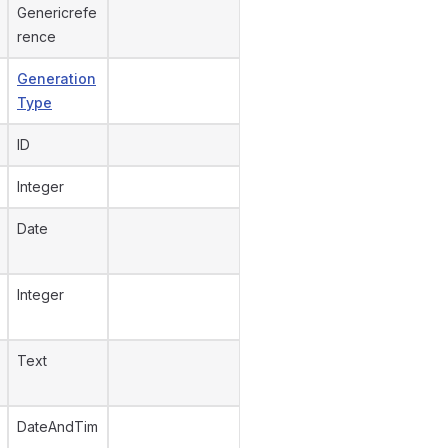
Genericrefe
rence
Generation
Type
ID
Integer
Date
Integer
Text
DateAndTim