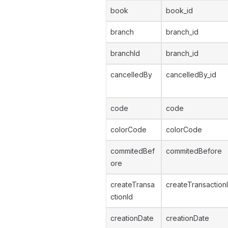
book
book_id
branch
branch_id
branchId
branch_id
cancelledBy
cancelledBy_id
code
code
colorCode
colorCode
commitedBef
commitedBefore
ore
createTransa
createTransaction
ctionId
creationDate
creationDate