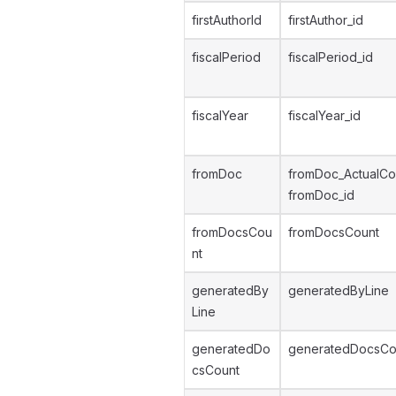
firstAuthorId
firstAuthor_id
fiscalPeriod
fiscalPeriod_id
fiscalYear
fiscalYear_id
fromDoc
fromDoc_ActualCo
fromDoc_id
fromDocsCou
fromDocsCount
nt
generatedBy
generatedByLine
Line
generatedDo
generatedDocsCo
csCount