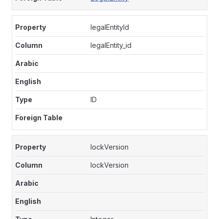
legalEntityId
legalEntity_id
ID
lockVersion
lockVersion