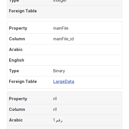
Integer
mainFile
mainFile_id
Binary
LargeData
n1
n1
رقم 1