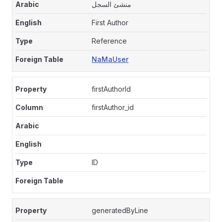
منشئ السجل
First Author
Reference
NaMaUser
firstAuthorId
firstAuthor_id
ID
generatedByLine