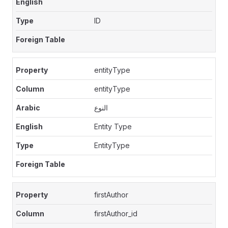
ID
entityType
entityType
النوع
Entity Type
EntityType
firstAuthor
firstAuthor_id