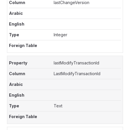
lastChangeVersion
Integer
lastModifyTransactionId
LastModifyTransactionId
Text