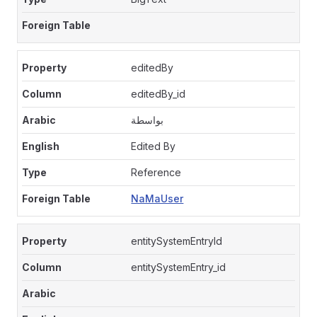
editedBy
editedBy_id
بواسطة
Edited By
Reference
NaMaUser
entitySystemEntryId
entitySystemEntry_id