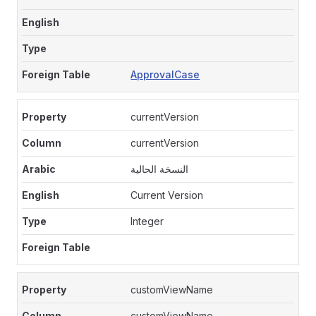
ApprovalCase
currentVersion
currentVersion
النسخة الحالية
Current Version
Integer
customViewName
customViewName