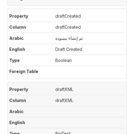
draftCreated
draftCreated
تم إنشاء مسودة
Draft Created
Boolean
draftXML
draftXML
BigText