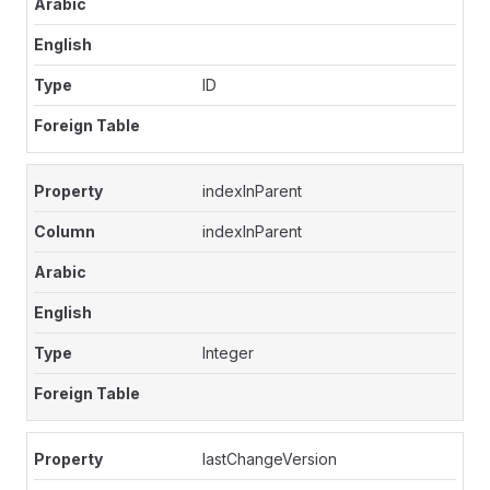
ID
indexInParent
indexInParent
Integer
lastChangeVersion