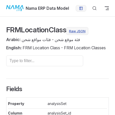
Skip to content
Nama ERP Data Model
FRMLocationClass
Raw JSON
Arabic:
فئة موقع شحن - فئات مواقع شحن
English:
FRM Location Class - FRM Location Classes
Fields
analysisSet
analysisSet_id