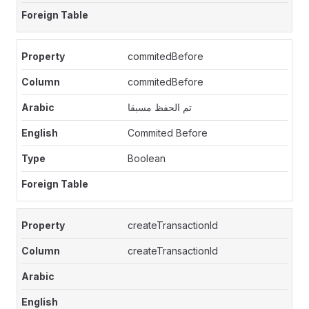
commitedBefore
commitedBefore
تم الحفظ مسبقا
Commited Before
Boolean
createTransactionId
createTransactionId