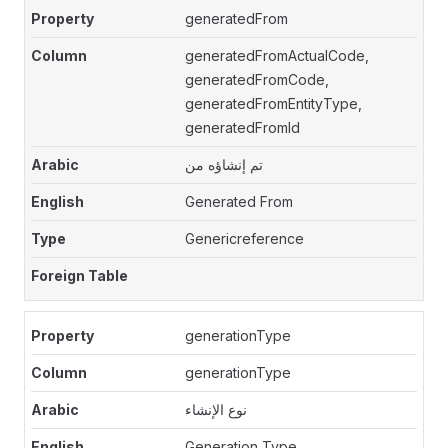
generatedFrom
generatedFromActualCode,
generatedFromCode,
generatedFromEntityType,
generatedFromId
تم إنشاؤه من
Generated From
Genericreference
generationType
generationType
نوع الإنشاء
Generation Type