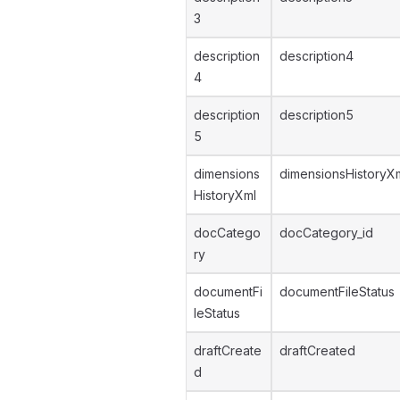
3
description
description4
4
description
description5
5
dimensions
dimensionsHistoryX
HistoryXml
docCatego
docCategory_id
ry
documentFi
documentFileStatus
leStatus
draftCreate
draftCreated
d