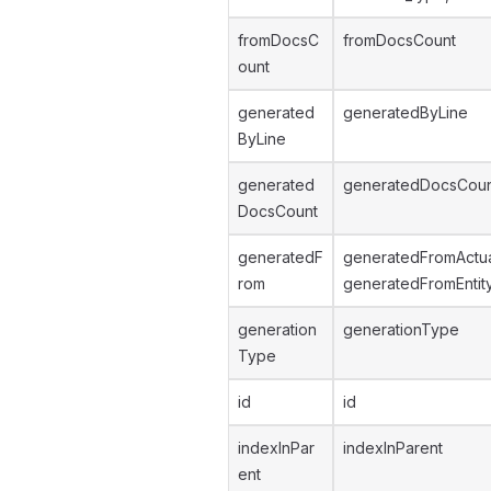
fromDocsC
fromDocsCount
ount
generated
generatedByLine
ByLine
generated
generatedDocsCou
DocsCount
generatedF
generatedFromActu
rom
generatedFromEntit
generation
generationType
Type
id
id
indexInPar
indexInParent
ent