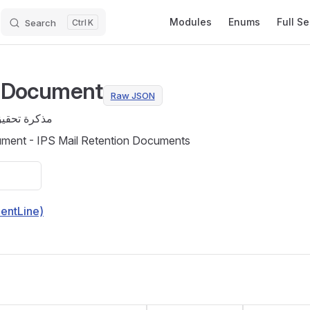
Main Navigation
Modules
Enums
Full S
Search
K
onDocument
Raw JSON
مذكرة تحقيق
ument - IPS Mail Retention Documents
entLine)