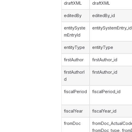
draftXML
draftXML
editedBy
editedBy_id
entitySyste
entitySystemEntry_id
mEntryId
entityType
entityType
firstAuthor
firstAuthor_id
firstAuthorI
firstAuthor_id
d
fiscalPeriod
fiscalPeriod_id
fiscalYear
fiscalYear_id
fromDoc
fromDoc_ActualCod
fromDoc_type, from