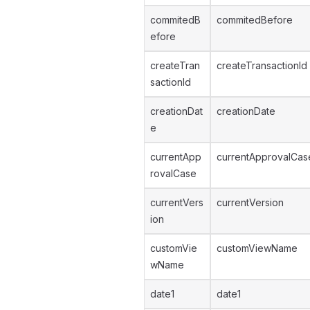
commitedB
commitedBefore
efore
createTran
createTransactionId
sactionId
creationDat
creationDate
e
currentApp
currentApprovalCas
rovalCase
currentVers
currentVersion
ion
customVie
customViewName
wName
date1
date1