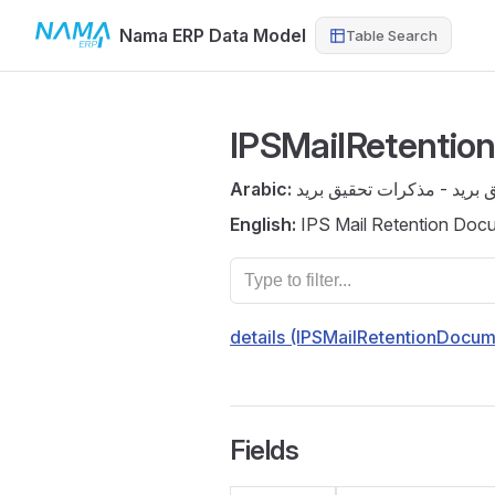
Nama ERP Data Model
Table Search
Skip to content
IPSMailRetenti
Arabic:
 بريد - مذكرات تحقيق بريد
English:
IPS Mail Retention Doc
details (IPSMailRetentionDocum
Fields