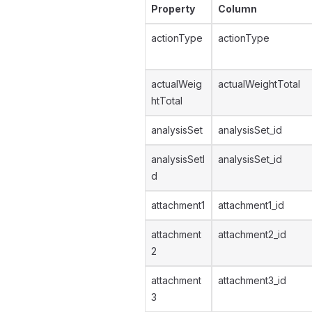
Property
Column
actionType
actionType
actualWeig
actualWeightTotal
htTotal
analysisSet
analysisSet_id
analysisSetI
analysisSet_id
d
attachment1
attachment1_id
attachment
attachment2_id
2
attachment
attachment3_id
3