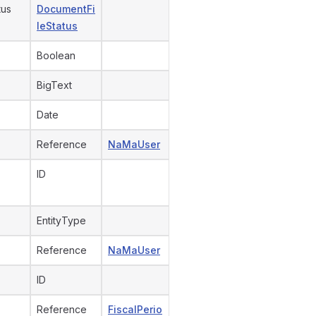
tus
DocumentFi
leStatus
Boolean
BigText
Date
Reference
NaMaUser
ID
EntityType
Reference
NaMaUser
ID
Reference
FiscalPerio