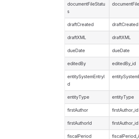
documentFileStatu
documentFile
s
draftCreated
draftCreated
draftXML
draftXML
dueDate
dueDate
editedBy
editedBy_id
entitySystemEntryI
entitySystem
d
entityType
entityType
firstAuthor
firstAuthor_id
firstAuthorId
firstAuthor_id
fiscalPeriod
fiscalPeriod_