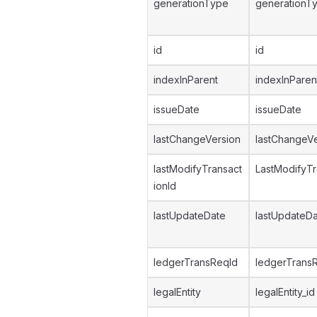
generationType
generationT
id
id
indexInParent
indexInParen
issueDate
issueDate
lastChangeVersion
lastChangeVe
lastModifyTransact
LastModifyTr
ionId
lastUpdateDate
lastUpdateD
ledgerTransReqId
ledgerTrans
legalEntity
legalEntity_id