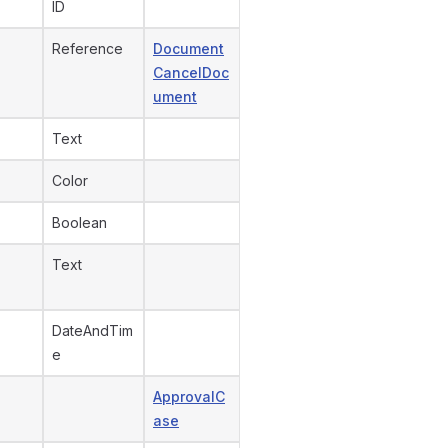
ID
Reference
Document
CancelDoc
ument
Text
Color
Boolean
Text
DateAndTim
e
ApprovalC
ase