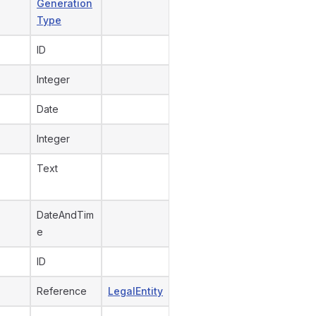
Generation
Type
ID
Integer
Date
Integer
Text
DateAndTim
e
ID
Reference
LegalEntity