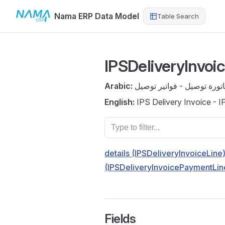
Nama ERP Data Model
Table Search
Skip to content
IPSDeliveryInvoi
Arabic:
تورة توصيل - فواتير توصيل
English:
IPS Delivery Invoice - I
details (IPSDeliveryInvoiceLine
(IPSDeliveryInvoicePaymentLin
Fields