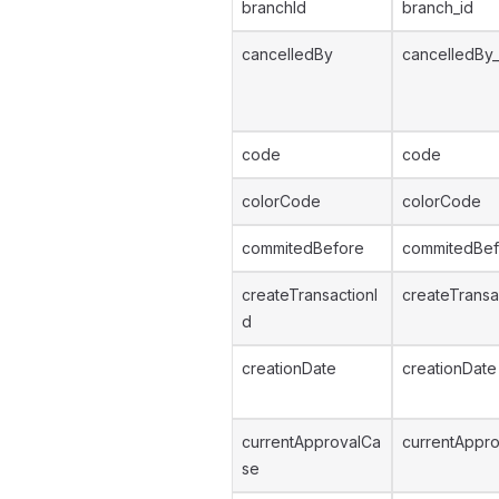
branchId
branch_id
cancelledBy
cancelledBy_
code
code
colorCode
colorCode
commitedBefore
commitedBef
createTransactionI
createTransa
d
creationDate
creationDate
currentApprovalCa
currentAppro
se