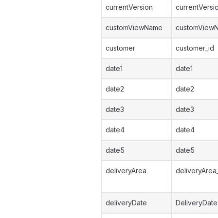
currentVersion
currentVersi
customViewName
customView
customer
customer_id
date1
date1
date2
date2
date3
date3
date4
date4
date5
date5
deliveryArea
deliveryArea
deliveryDate
DeliveryDate