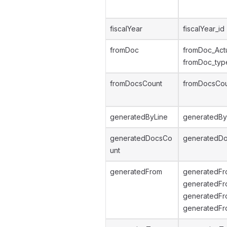
fiscalYear
fiscalYear_id
fromDoc
fromDoc_Act
fromDoc_typ
fromDocsCount
fromDocsCo
generatedByLine
generatedBy
generatedDocsCo
generatedD
unt
generatedFrom
generatedFr
generatedF
generatedFr
generatedFr