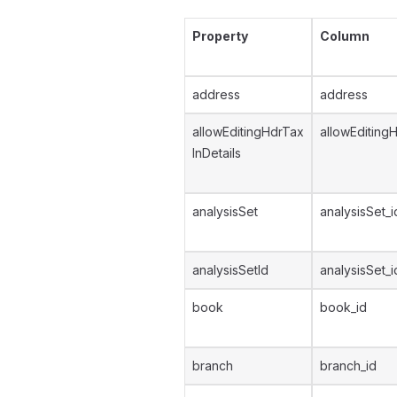
Property
Column
address
address
allowEditingHdrTax
allowEditing
InDetails
analysisSet
analysisSet_i
analysisSetId
analysisSet_i
book
book_id
branch
branch_id