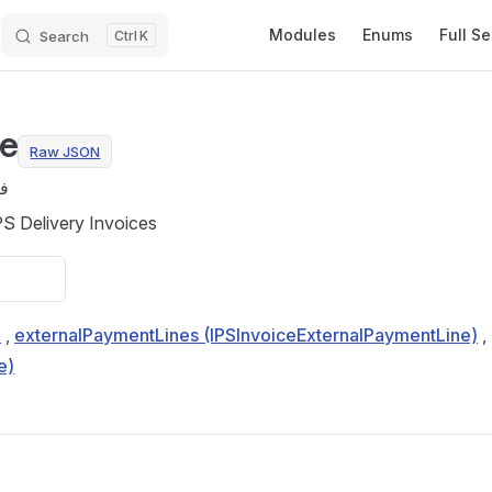
Main Navigation
Modules
Enums
Full S
Search
K
ce
Raw JSON
فا
PS Delivery Invoices
)
,
externalPaymentLines (IPSInvoiceExternalPaymentLine)
,
e)