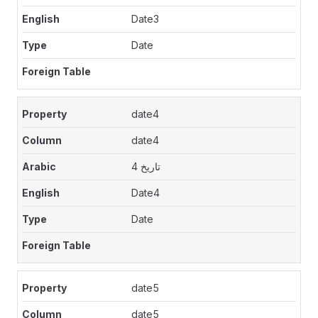
Date3
Date
date4
date4
تاريخ 4
Date4
Date
date5
date5