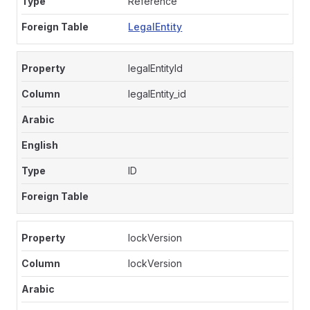
Reference
LegalEntity
legalEntityId
legalEntity_id
ID
lockVersion
lockVersion