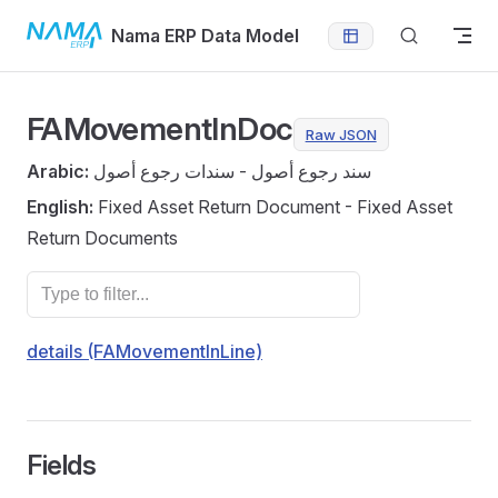
Skip to content
Nama ERP Data Model
FAMovementInDoc
Raw JSON
Arabic:
سند رجوع أصول - سندات رجوع أصول
English:
Fixed Asset Return Document - Fixed Asset
Return Documents
details (FAMovementInLine)
Fields