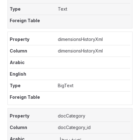
Text
dimensionsHistoryXml
dimensionsHistoryXml
BigText
docCategory
docCategory_id
تصنيف سجل