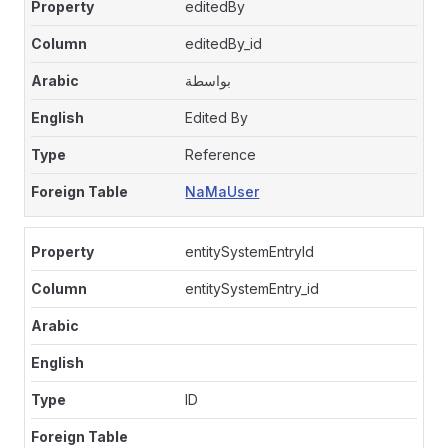
editedBy
editedBy_id
بواسطة
Edited By
Reference
NaMaUser
entitySystemEntryId
entitySystemEntry_id
ID