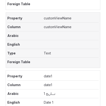
customViewName
customViewName
Text
date1
date1
تـــاريخ 1
Date 1