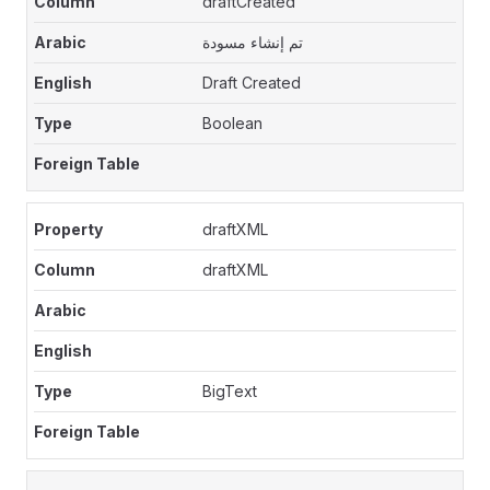
draftCreated
تم إنشاء مسودة
Draft Created
Boolean
draftXML
draftXML
BigText