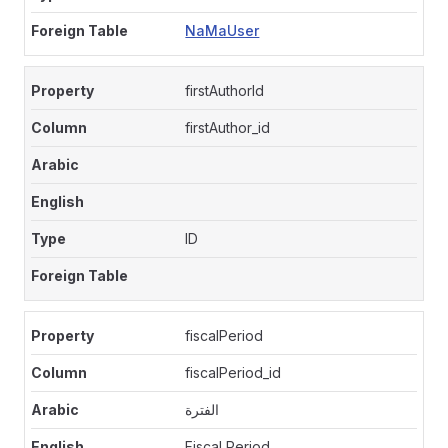
NaMaUser
firstAuthorId
firstAuthor_id
ID
fiscalPeriod
fiscalPeriod_id
الفترة
Fiscal Period