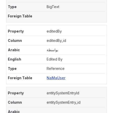
BigText
editedBy
editedBy_id
بواسطة
Edited By
Reference
NaMaUser
entitySystemEntryId
entitySystemEntry_id