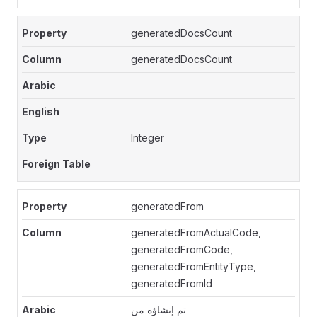
generatedDocsCount
generatedDocsCount
Integer
generatedFrom
generatedFromActualCode,
generatedFromCode,
generatedFromEntityType,
generatedFromId
تم إنشاؤه من