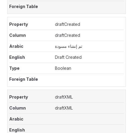
draftCreated
draftCreated
تم إنشاء مسودة
Draft Created
Boolean
draftXML
draftXML