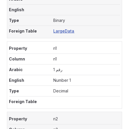
Binary
LargeData
n1
n1
رقم 1
Number 1
Decimal
n2