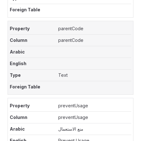
parentCode
parentCode
Text
preventUsage
preventUsage
منع الاستعمال
Prevent Usage