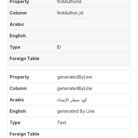
firstAuthorId
firstAuthor_id
ID
generatedByLine
generatedByLine
كود سطر الإنشاء
generated By Line
Text