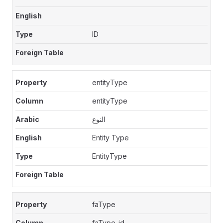
ID
entityType
entityType
النوع
Entity Type
EntityType
faType
faType_id