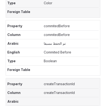
Color
commitedBefore
commitedBefore
تم الحفظ مسبقا
Commited Before
Boolean
createTransactionId
createTransactionId