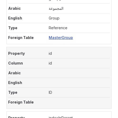
المجموعة
Group
Reference
MasterGroup
id
id
ID
indexInParent