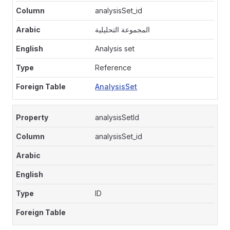
analysisSet_id
المجموعة التحليلية
Analysis set
Reference
AnalysisSet
analysisSetId
analysisSet_id
ID