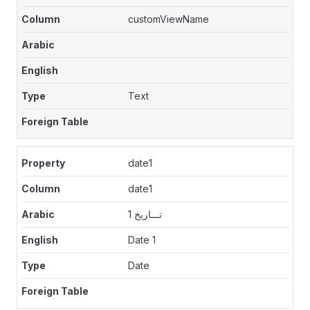
customViewName
Text
date1
date1
تـــاريخ 1
Date 1
Date