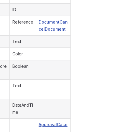
ID
Reference
DocumentCan
celDocument
Text
Color
ore
Boolean
Text
DateAndTi
me
ApprovalCase