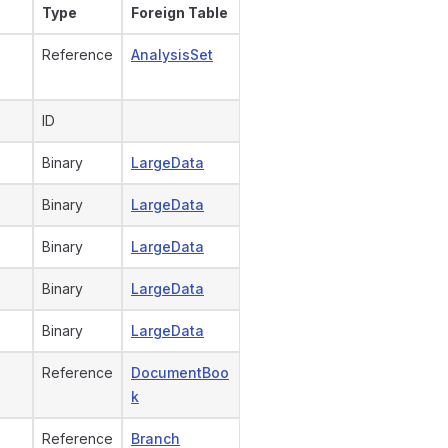
Type
Foreign Table
Reference
AnalysisSet
ID
Binary
LargeData
Binary
LargeData
Binary
LargeData
Binary
LargeData
Binary
LargeData
Reference
DocumentBoo
k
Reference
Branch