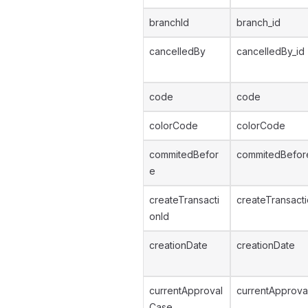
branchId
branch_id
cancelledBy
cancelledBy_id
code
code
colorCode
colorCode
commitedBefor
commitedBefor
e
createTransacti
createTransacti
onId
creationDate
creationDate
currentApproval
currentApprova
Case