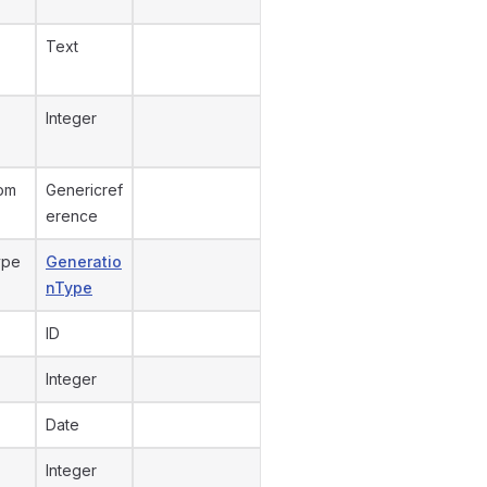
Text
Integer
om
Genericref
erence
ype
Generatio
nType
ID
Integer
Date
Integer