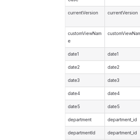
currentVersion
currentVersion
customViewNam
customViewNa
e
date1
date1
date2
date2
date3
date3
date4
date4
date5
date5
department
department_id
departmentId
department_id