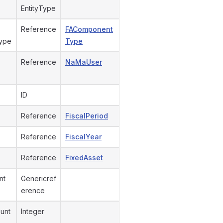
EntityType
Reference
FAComponent
ype
Type
Reference
NaMaUser
ID
Reference
FiscalPeriod
Reference
FiscalYear
Reference
FixedAsset
nt
Genericref
erence
unt
Integer