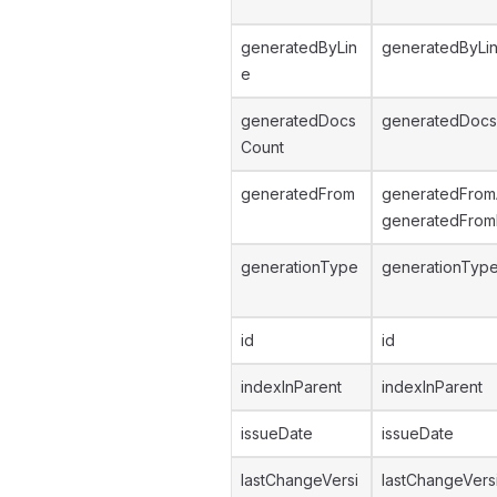
generatedByLin
generatedByLi
e
generatedDocs
generatedDocs
Count
generatedFrom
generatedFrom
generatedFromE
generationType
generationTyp
id
id
indexInParent
indexInParent
issueDate
issueDate
lastChangeVersi
lastChangeVers