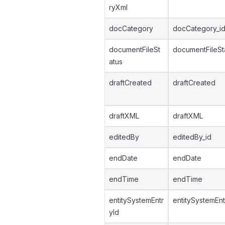
ryXml
docCategory
docCategory_i
documentFileSt
documentFileSt
atus
draftCreated
draftCreated
draftXML
draftXML
editedBy
editedBy_id
endDate
endDate
endTime
endTime
entitySystemEntr
entitySystemEnt
yId