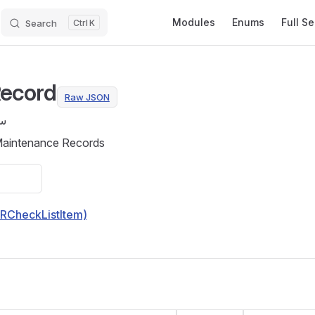
Main Navigation
Modules
Enums
Full S
Search
K
ecord
Raw JSON
سج
Maintenance Records
RCheckListItem)