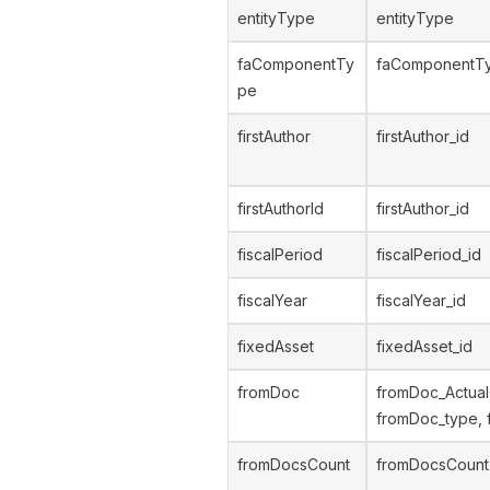
entityType
entityType
faComponentTy
faComponentTy
pe
firstAuthor
firstAuthor_id
firstAuthorId
firstAuthor_id
fiscalPeriod
fiscalPeriod_id
fiscalYear
fiscalYear_id
fixedAsset
fixedAsset_id
fromDoc
fromDoc_Actua
fromDoc_type, 
fromDocsCount
fromDocsCount