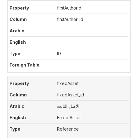
firstAuthorId
firstAuthor_id
ID
fixedAsset
fixedAsset_id
الأصل الثابت
Fixed Asset
Reference