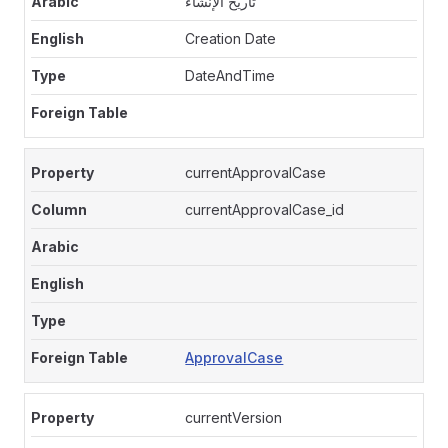
تاريخ الإنشاء
Creation Date
DateAndTime
currentApprovalCase
currentApprovalCase_id
ApprovalCase
currentVersion