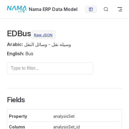
Skip to content
Nama ERP Data Model
EDBus
Raw JSON
Arabic:
وسيلة نقل - وسائل النقل
English:
Bus
Fields
analysisSet
analysisSet_id