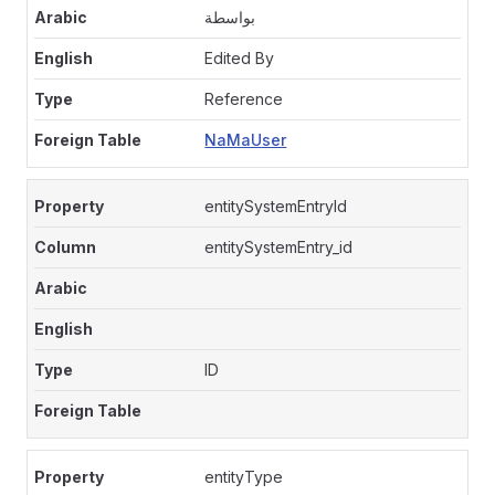
بواسطة
Edited By
Reference
NaMaUser
entitySystemEntryId
entitySystemEntry_id
ID
entityType