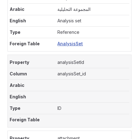
المجموعة التحليلية
Analysis set
Reference
AnalysisSet
analysisSetId
analysisSet_id
ID
attachment