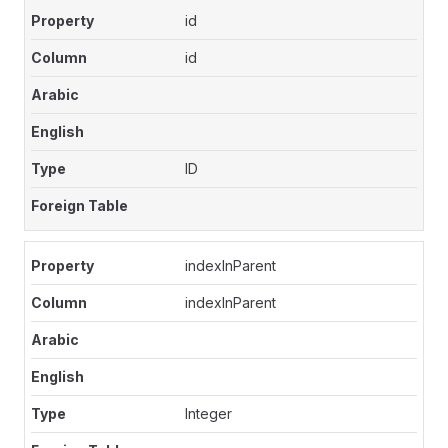
id
id
ID
indexInParent
indexInParent
Integer