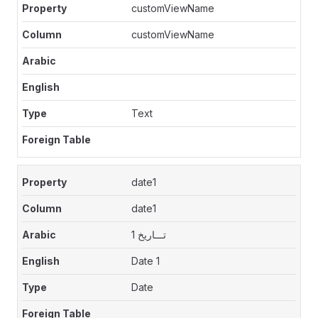
customViewName
customViewName
Text
date1
date1
تـــاريخ 1
Date 1
Date