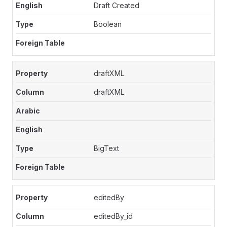
Draft Created
Boolean
draftXML
draftXML
BigText
editedBy
editedBy_id