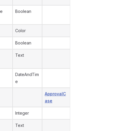
se
Boolean
Color
Boolean
Text
DateAndTim
e
ApprovalC
ase
Integer
Text