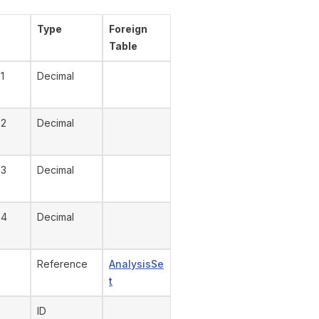
Type
Foreign
Table
1
Decimal
 2
Decimal
 3
Decimal
 4
Decimal
Reference
AnalysisSe
t
ID