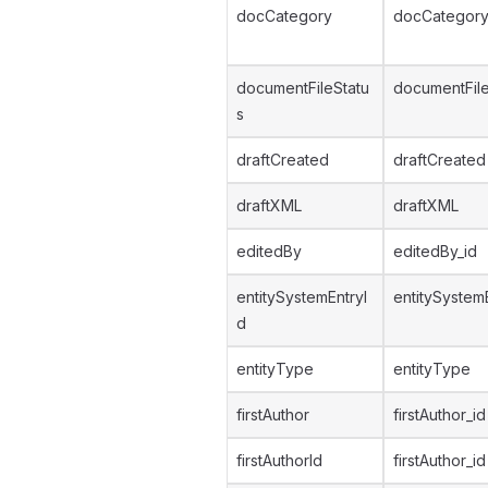
docCategory
docCategory
documentFileStatu
documentFile
s
draftCreated
draftCreated
draftXML
draftXML
editedBy
editedBy_id
entitySystemEntryI
entitySystem
d
entityType
entityType
firstAuthor
firstAuthor_id
firstAuthorId
firstAuthor_id