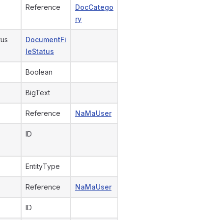
Reference
DocCatego
ry
tus
DocumentFi
leStatus
Boolean
BigText
Reference
NaMaUser
ID
EntityType
Reference
NaMaUser
ID