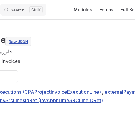
Main Navigation
Modules
Enums
Full S
Search
K
ce
Raw JSON
فاتورة
t Invoices
xecutions (CPAProjectInvoiceExecutionLine)
,
externalPaym
invSrcLinesIdRef (InvApprTimeSRCLineIDRef)