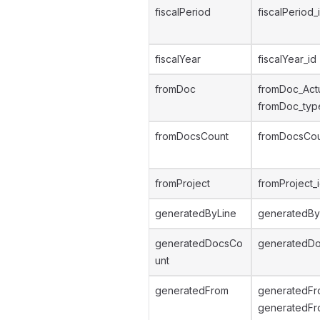
fiscalPeriod
fiscalPeriod_
fiscalYear
fiscalYear_id
fromDoc
fromDoc_Act
fromDoc_typ
fromDocsCount
fromDocsCo
fromProject
fromProject_
generatedByLine
generatedBy
generatedDocsCo
generatedD
unt
generatedFrom
generatedFr
generatedF