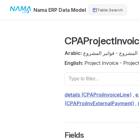
Nama ERP Data Model
Table Search
Skip to content
CPAProjectInvoi
Arabic:
 المشروع - فواتير المشروع
English:
Project Invoice - Projec
details (CPAProjInvoiceLine)
,
e
(CPAProjInvExternalPayment)
,
Fields