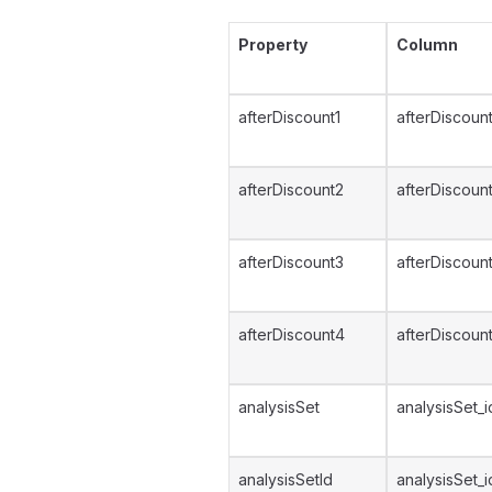
Property
Column
afterDiscount1
afterDiscount
afterDiscount2
afterDiscoun
afterDiscount3
afterDiscoun
afterDiscount4
afterDiscoun
analysisSet
analysisSet_i
analysisSetId
analysisSet_i