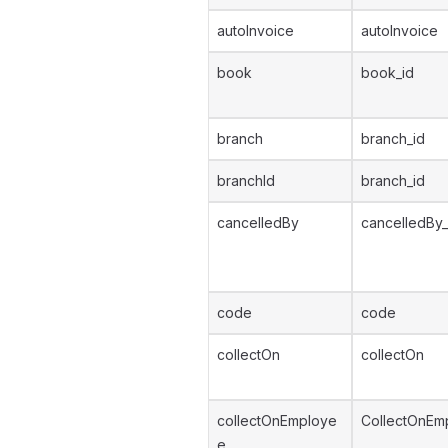
autoInvoice
autoInvoice
book
book_id
branch
branch_id
branchId
branch_id
cancelledBy
cancelledBy_
code
code
collectOn
collectOn
collectOnEmploye
CollectOnEm
e