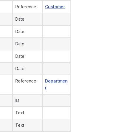
Reference
Customer
Date
Date
Date
Date
Date
Reference
Departmen
t
ID
Text
Text