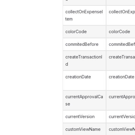
collectOnExpenseI
collectOnEx
tem
colorCode
colorCode
commitedBefore
commitedBef
createTransactionI
createTransa
d
creationDate
creationDate
currentApprovalCa
currentAppro
se
currentVersion
currentVersi
customViewName
customView