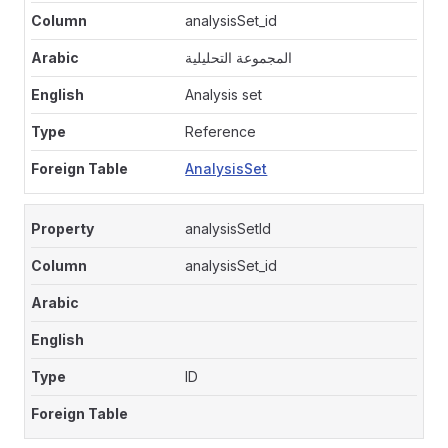
analysisSet_id
المجموعة التحليلية
Analysis set
Reference
AnalysisSet
analysisSetId
analysisSet_id
ID