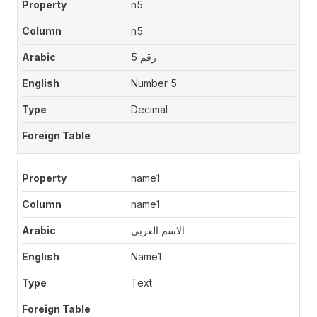
n5
n5
رقم 5
Number 5
Decimal
name1
name1
الاسم العربي
Name1
Text