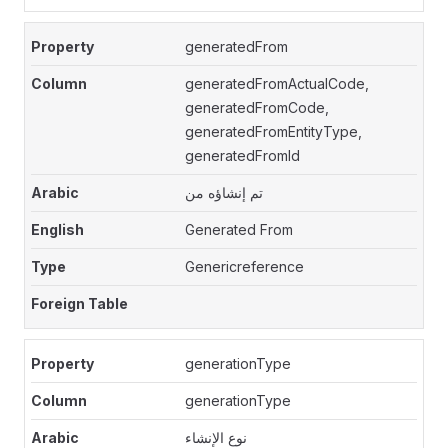
generatedFrom
generatedFromActualCode,
generatedFromCode,
generatedFromEntityType,
generatedFromId
تم إنشاؤه من
Generated From
Genericreference
generationType
generationType
نوع الإنشاء