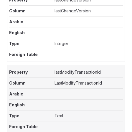
lastChangeVersion
Integer
lastModifyTransactionId
LastModifyTransactionId
Text