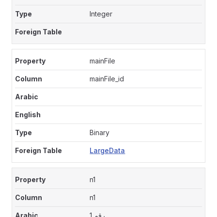
Integer
mainFile
mainFile_id
Binary
LargeData
n1
n1
رقم 1