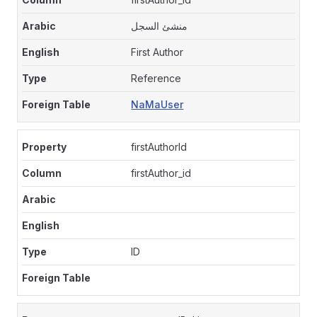
منشئ السجل
First Author
Reference
NaMaUser
firstAuthorId
firstAuthor_id
ID