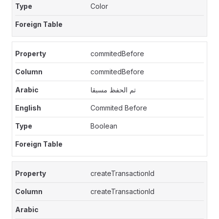
Color
commitedBefore
commitedBefore
تم الحفظ مسبقا
Commited Before
Boolean
createTransactionId
createTransactionId