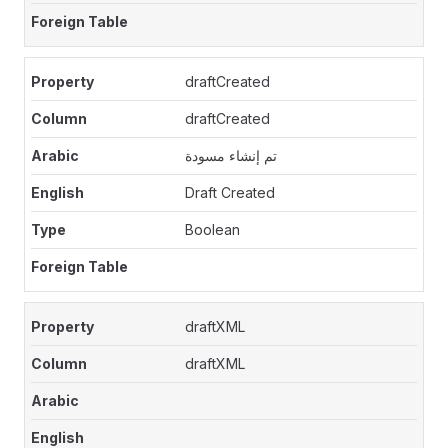
draftCreated
draftCreated
تم إنشاء مسودة
Draft Created
Boolean
draftXML
draftXML