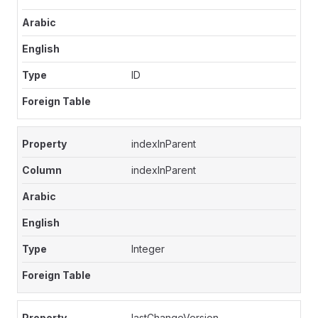
ID
indexInParent
indexInParent
Integer
lastChangeVersion