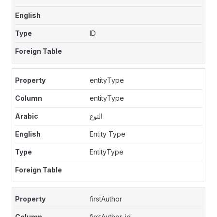
ID
entityType
entityType
النوع
Entity Type
EntityType
firstAuthor
firstAuthor_id