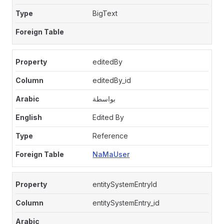
BigText
editedBy
editedBy_id
بواسطة
Edited By
Reference
NaMaUser
entitySystemEntryId
entitySystemEntry_id