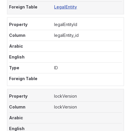
LegalEntity
legalEntityId
legalEntity_id
ID
lockVersion
lockVersion