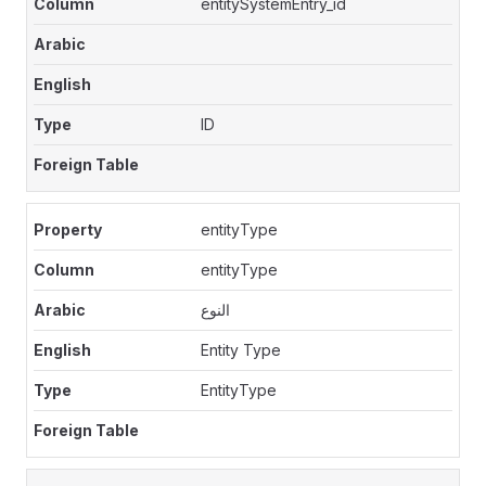
entitySystemEntry_id
ID
entityType
entityType
النوع
Entity Type
EntityType