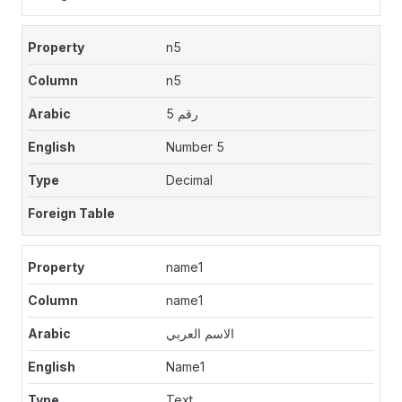
n5
n5
رقم 5
Number 5
Decimal
name1
name1
الاسم العربي
Name1
Text