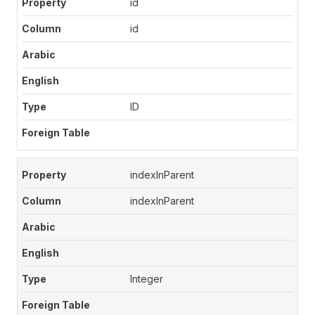
id
id
ID
indexInParent
indexInParent
Integer