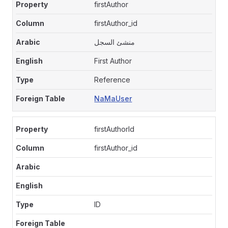
firstAuthor
firstAuthor_id
منشئ السجل
First Author
Reference
NaMaUser
firstAuthorId
firstAuthor_id
ID