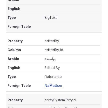
BigText
editedBy
editedBy_id
بواسطة
Edited By
Reference
NaMaUser
entitySystemEntryId