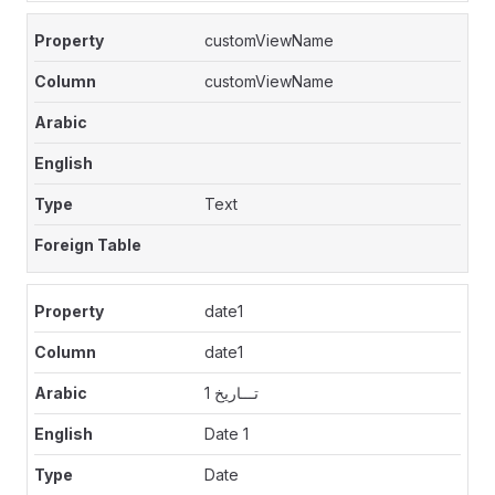
customViewName
customViewName
Text
date1
date1
تـــاريخ 1
Date 1
Date