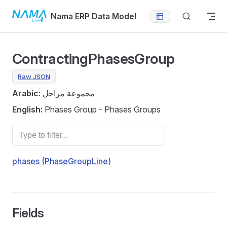
Skip to content
Nama ERP Data Model
ContractingPhasesGroup
Raw JSON
Arabic:
مجموعة مراحل
English:
Phases Group - Phases Groups
phases (PhaseGroupLine)
Fields