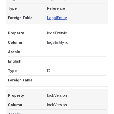
Reference
LegalEntity
legalEntityId
legalEntity_id
ID
lockVersion
lockVersion