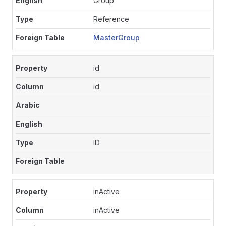
Group
Reference
MasterGroup
id
id
ID
inActive
inActive