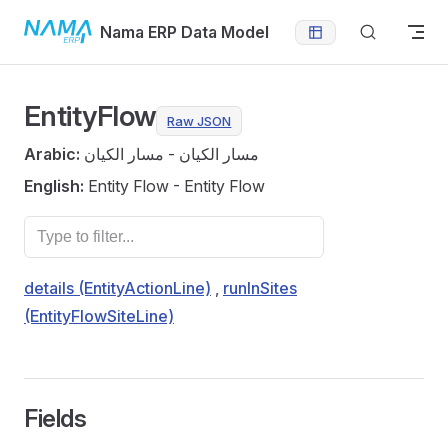
Skip to content
Nama ERP Data Model
EntityFlow
Raw JSON
Arabic:
مسار الكيان - مسار الكيان
English:
Entity Flow - Entity Flow
details (EntityActionLine)
,
runInSites
(EntityFlowSiteLine)
Fields