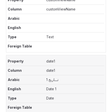
customViewName
Text
date1
date1
تـــاريخ 1
Date 1
Date