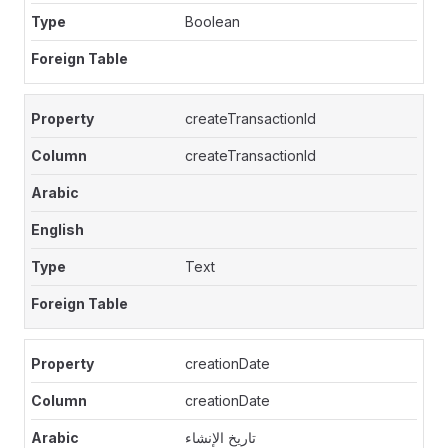
Boolean
createTransactionId
createTransactionId
Text
creationDate
creationDate
تاريخ الإنشاء