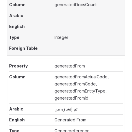
generatedDocsCount
Integer
generatedFrom
generatedFromActualCode,
generatedFromCode,
generatedFromEntityType,
generatedFromId
تم إنشاؤه من
Generated From
Genericreference