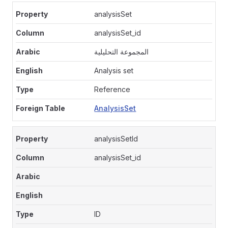
analysisSet
analysisSet_id
المجموعة التحليلية
Analysis set
Reference
AnalysisSet
analysisSetId
analysisSet_id
ID