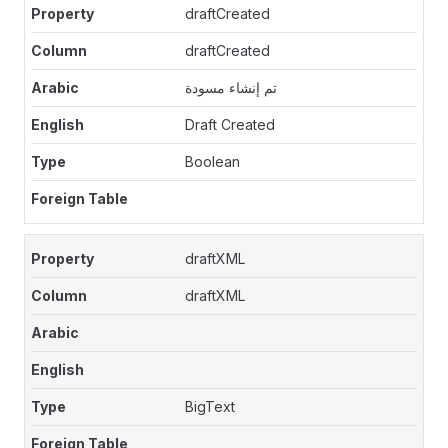
draftCreated
draftCreated
تم إنشاء مسودة
Draft Created
Boolean
draftXML
draftXML
BigText