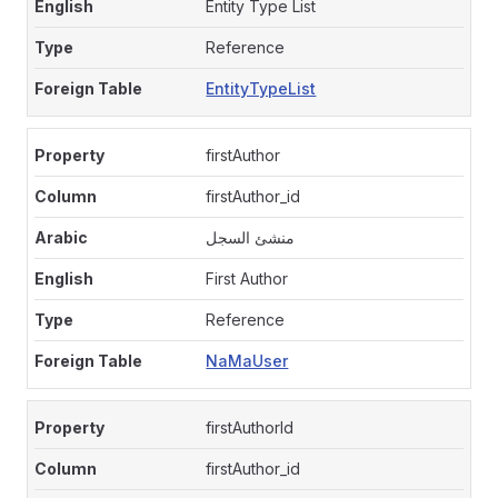
Entity Type List
Reference
EntityTypeList
firstAuthor
firstAuthor_id
منشئ السجل
First Author
Reference
NaMaUser
firstAuthorId
firstAuthor_id