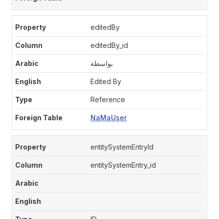
editedBy
editedBy_id
بواسطة
Edited By
Reference
NaMaUser
entitySystemEntryId
entitySystemEntry_id