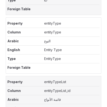
ID
entityType
entityType
النوع
Entity Type
EntityType
entityTypeList
entityTypeList_id
قائمة الأنواع