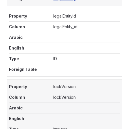
legalEntityId
legalEntity_id
ID
lockVersion
lockVersion