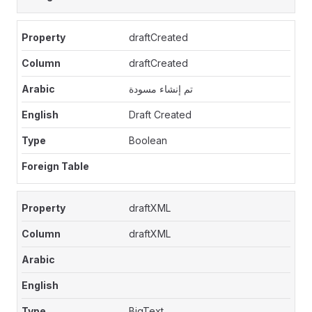
draftCreated
draftCreated
تم إنشاء مسودة
Draft Created
Boolean
draftXML
draftXML
BigText