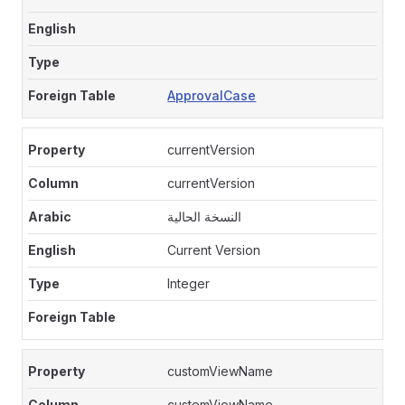
ApprovalCase
currentVersion
currentVersion
النسخة الحالية
Current Version
Integer
customViewName
customViewName