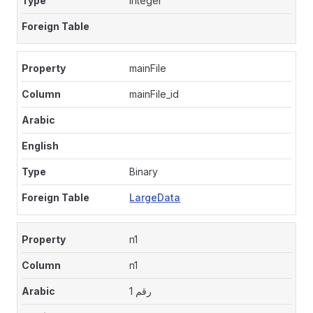
Integer
mainFile
mainFile_id
Binary
LargeData
n1
n1
رقم 1