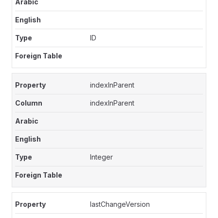
ID
indexInParent
indexInParent
Integer
lastChangeVersion