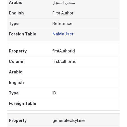
منشئ السجل
First Author
Reference
NaMaUser
firstAuthorId
firstAuthor_id
ID
generatedByLine