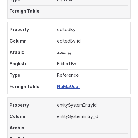
editedBy
editedBy_id
بواسطة
Edited By
Reference
NaMaUser
entitySystemEntryId
entitySystemEntry_id