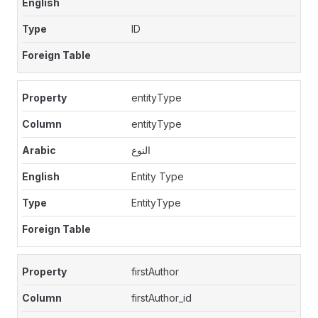
ID
entityType
entityType
النوع
Entity Type
EntityType
firstAuthor
firstAuthor_id