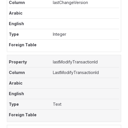
lastChangeVersion
Integer
lastModifyTransactionId
LastModifyTransactionId
Text