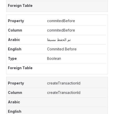
commitedBefore
commitedBefore
تم الحفظ مسبقا
Commited Before
Boolean
createTransactionId
createTransactionId