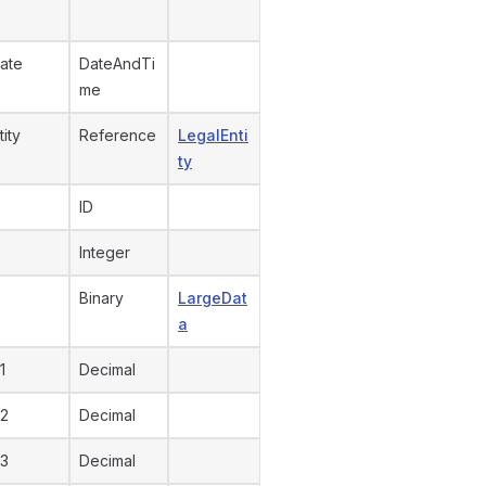
ate
DateAndTi
me
tity
Reference
LegalEnti
ty
ID
Integer
Binary
LargeDat
a
1
Decimal
2
Decimal
3
Decimal