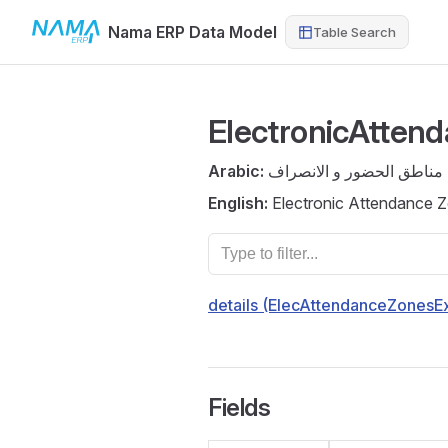
Nama ERP Data Model
Table Search
Skip to content
ElectronicAtten
Arabic:
 مناطق الحضور و الانصراف
English:
Electronic Attendance Z
details (ElecAttendanceZonesEx
Fields