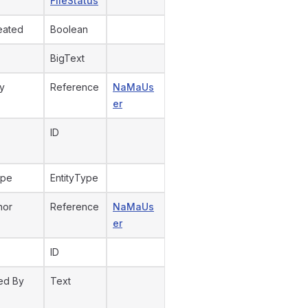
FileStatus
eated
Boolean
BigText
y
Reference
NaMaUs
er
ID
ype
EntityType
hor
Reference
NaMaUs
er
ID
ed By
Text