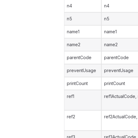
n4
n4
n5
n5
name1
name1
name2
name2
parentCode
parentCode
preventUsage
preventUsage
printCount
printCount
ref1
ref1ActualCode, 
ref2
ref2ActualCode, 
ref3
ref3ActualCode, 