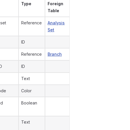
Type
Foreign
Table
 set
Reference
Analysis
Set
ID
Reference
Branch
D
ID
Text
ode
Color
ed
Boolean
Text