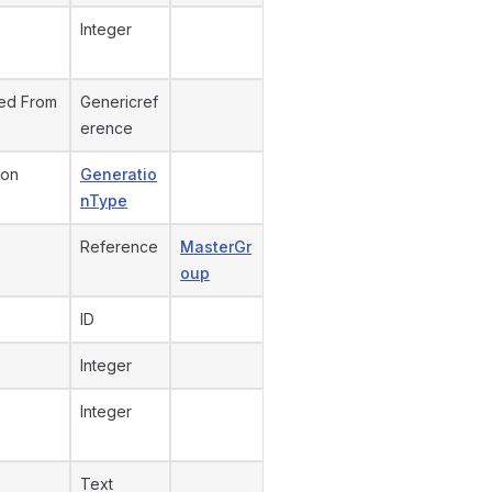
Integer
ed From
Genericref
erence
ion
Generatio
nType
Reference
MasterGr
oup
ID
Integer
Integer
Text