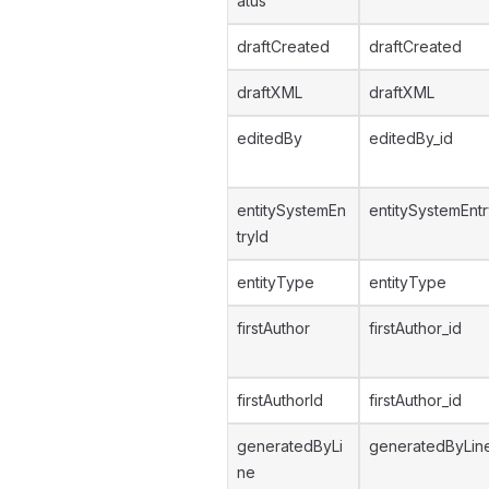
atus
draftCreated
draftCreated
draftXML
draftXML
editedBy
editedBy_id
entitySystemEn
entitySystemEntr
tryId
entityType
entityType
firstAuthor
firstAuthor_id
firstAuthorId
firstAuthor_id
generatedByLi
generatedByLin
ne