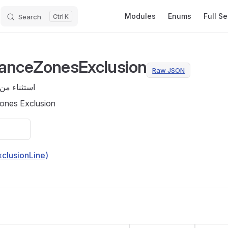
Main Navigation
Modules
Enums
Full S
Search
K
danceZonesExclusion
Raw JSON
استثناء من
ones Exclusion
clusionLine)