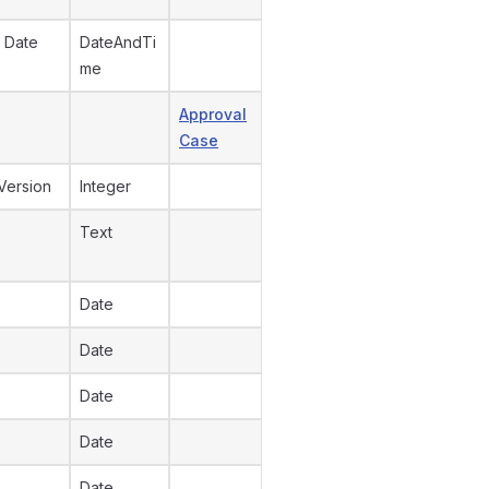
 Date
DateAndTi
me
Approval
Case
Version
Integer
Text
Date
Date
Date
Date
Date