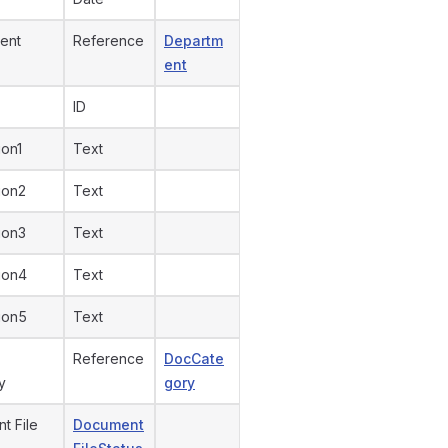
ent
Reference
Departm
ent
ID
ion1
Text
ion2
Text
ion3
Text
ion4
Text
ion5
Text
Reference
DocCate
y
gory
t File
Document