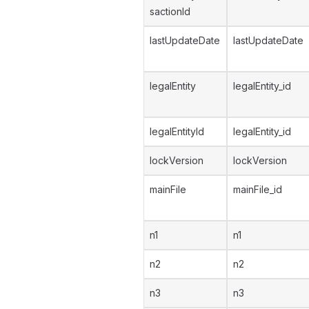
sactionId
lastUpdateDate
lastUpdateDate
legalEntity
legalEntity_id
legalEntityId
legalEntity_id
lockVersion
lockVersion
mainFile
mainFile_id
n1
n1
n2
n2
n3
n3