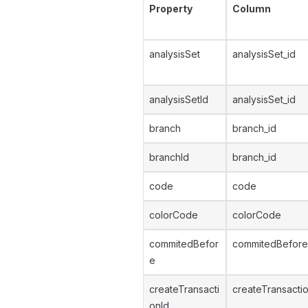
Property
Column
analysisSet
analysisSet_id
analysisSetId
analysisSet_id
branch
branch_id
branchId
branch_id
code
code
colorCode
colorCode
commitedBefor
commitedBefore
e
createTransacti
createTransacti
onId