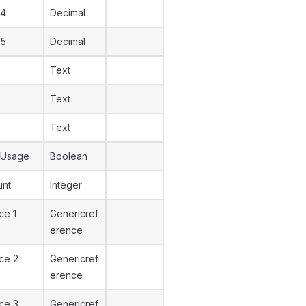
 4
Decimal
 5
Decimal
Text
Text
Text
 Usage
Boolean
unt
Integer
ce 1
Genericref
erence
ce 2
Genericref
erence
ce 3
Genericref