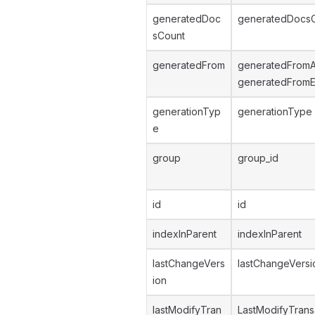
generatedDoc
generatedDocs
sCount
generatedFrom
generatedFromA
generatedFromE
generationTyp
generationType
e
group
group_id
id
id
indexInParent
indexInParent
lastChangeVers
lastChangeVersi
ion
lastModifyTran
LastModifyTrans