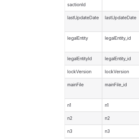
sactionId
lastUpdateDate
lastUpdateDate
legalEntity
legalEntity_id
legalEntityId
legalEntity_id
lockVersion
lockVersion
mainFile
mainFile_id
n1
n1
n2
n2
n3
n3