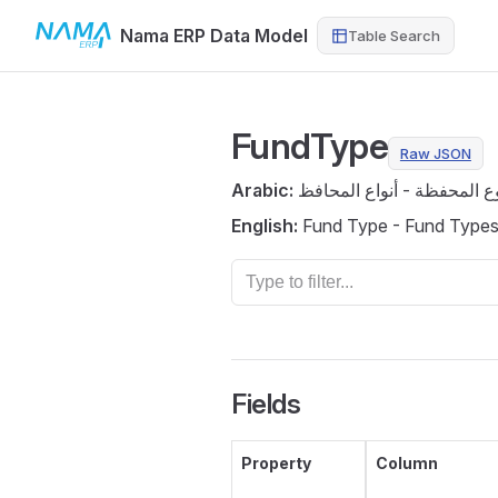
Nama ERP Data Model
Table Search
Skip to content
FundType
Raw JSON
Arabic:
ع المحفظة - أنواع المحافظ
English:
Fund Type - Fund Type
Fields
Property
Column