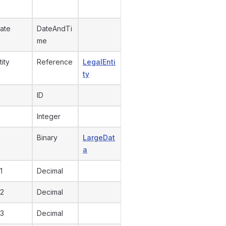
ate
DateAndTi
me
tity
Reference
LegalEnti
ty
ID
Integer
Binary
LargeDat
a
1
Decimal
2
Decimal
3
Decimal