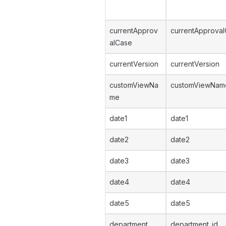
currentApprov
currentApproval
alCase
currentVersion
currentVersion
customViewNa
customViewNam
me
date1
date1
date2
date2
date3
date3
date4
date4
date5
date5
department
department_id