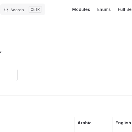
Main Navigation
Modules
Enums
Full S
Search
K
نو
s
Arabic
English