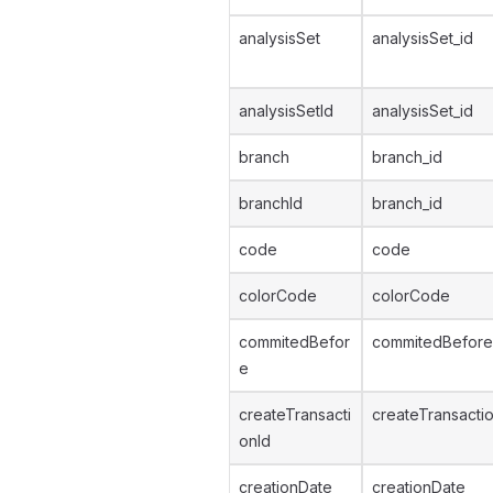
analysisSet
analysisSet_id
analysisSetId
analysisSet_id
branch
branch_id
branchId
branch_id
code
code
colorCode
colorCode
commitedBefor
commitedBefore
e
createTransacti
createTransacti
onId
creationDate
creationDate