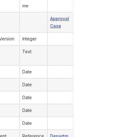
me
Approval
Case
Version
Integer
Text
Date
Date
Date
Date
Date
ent
Reference
Departm