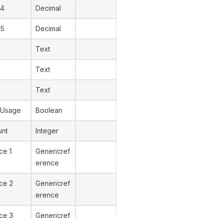
 4
Decimal
 5
Decimal
Text
Text
Text
 Usage
Boolean
unt
Integer
ce 1
Genericref
erence
ce 2
Genericref
erence
ce 3
Genericref