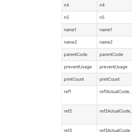
n4
n4
n5
n5
name1
name1
name2
name2
parentCode
parentCode
preventUsage
preventUsage
printCount
printCount
ref1
ref1ActualCode, 
ref2
ref2ActualCode, 
ref3
ref3ActualCode, 