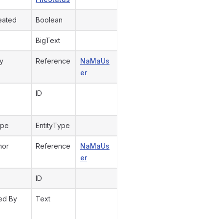
eated
Boolean
BigText
y
Reference
NaMaUs
er
ID
ype
EntityType
hor
Reference
NaMaUs
er
ID
ed By
Text