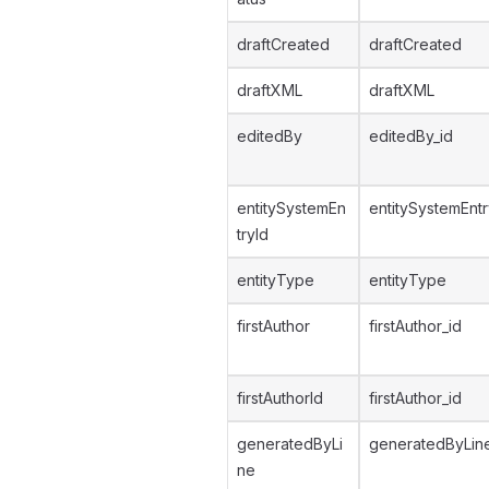
draftCreated
draftCreated
draftXML
draftXML
editedBy
editedBy_id
entitySystemEn
entitySystemEntr
tryId
entityType
entityType
firstAuthor
firstAuthor_id
firstAuthorId
firstAuthor_id
generatedByLi
generatedByLin
ne