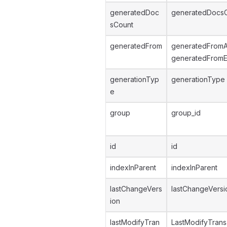
generatedDoc
generatedDocs
sCount
generatedFrom
generatedFromA
generatedFromE
generationTyp
generationType
e
group
group_id
id
id
indexInParent
indexInParent
lastChangeVers
lastChangeVersi
ion
lastModifyTran
LastModifyTrans