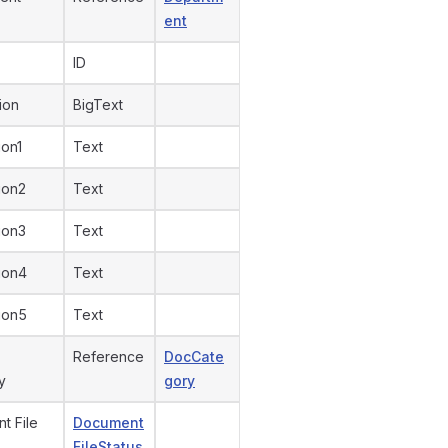
ent
ID
ion
BigText
ion1
Text
ion2
Text
ion3
Text
ion4
Text
ion5
Text
Reference
DocCate
y
gory
t File
Document
FileStatus