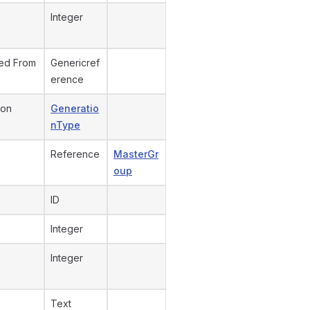
Integer
ed From
Genericref
erence
ion
Generatio
nType
Reference
MasterGr
oup
ID
Integer
Integer
Text