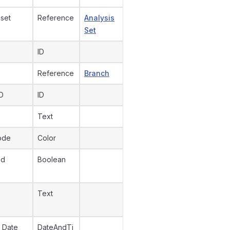
 set
Reference
Analysis
Set
ID
Reference
Branch
D
ID
Text
ode
Color
ed
Boolean
Text
 Date
DateAndTi