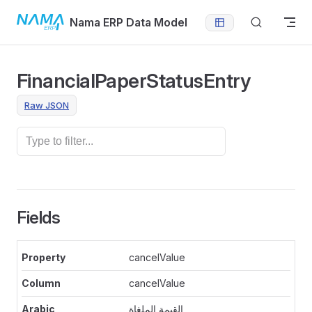
Skip to content
Nama ERP Data Model
FinancialPaperStatusEntry
Raw JSON
Fields
cancelValue
cancelValue
القيمة الملغاة