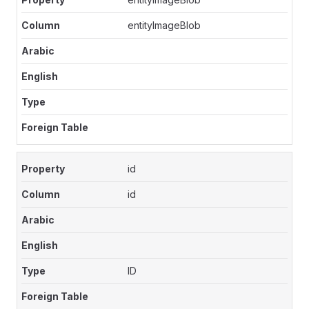
entityImageBlob
id
id
ID