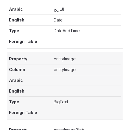
التاريخ
Date
DateAndTime
entityImage
entityImage
BigText
entityImageBlob