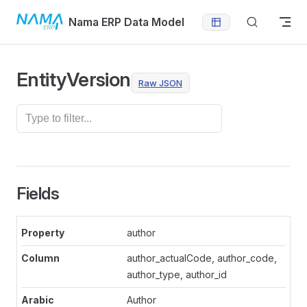
Skip to content
Nama ERP Data Model
EntityVersion
Raw JSON
Fields
author
author_actualCode, author_code,
author_type, author_id
Author