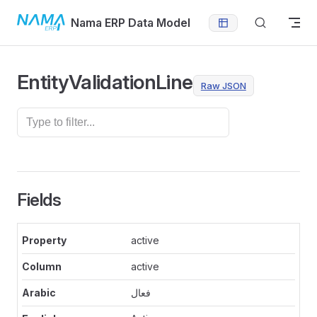
Skip to content
Nama ERP Data Model
EntityValidationLine
Raw JSON
Fields
active
active
فعال