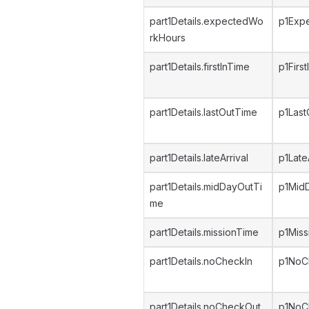
part1Details.expectedWo
p1Exp
rkHours
part1Details.firstInTime
p1Firs
part1Details.lastOutTime
p1Las
part1Details.lateArrival
p1Late
part1Details.midDayOutTi
p1Mid
me
part1Details.missionTime
p1Miss
part1Details.noCheckIn
p1NoC
part1Details.noCheckOut
p1NoC