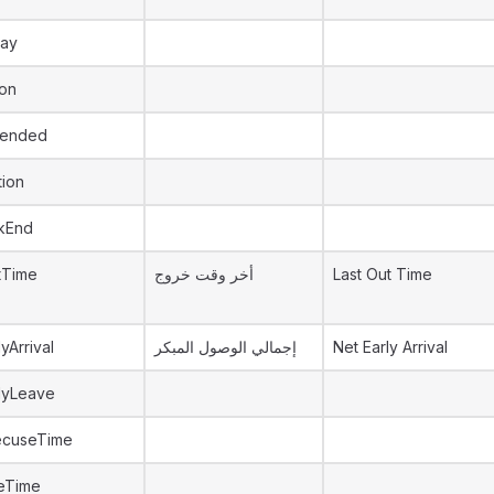
day
ion
pended
tion
kEnd
tTime
أخر وقت خروج
Last Out Time
yArrival
إجمالي الوصول المبكر
Net Early Arrival
lyLeave
ecuseTime
teTime