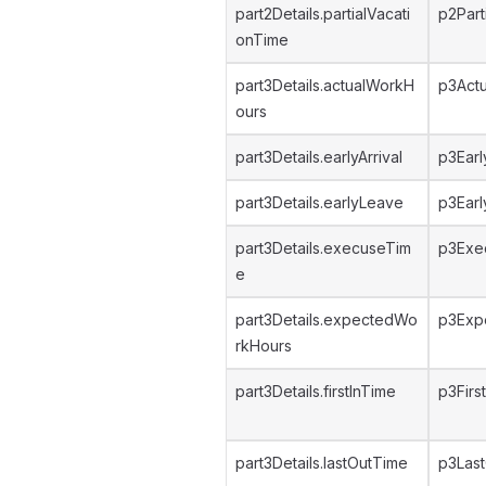
part2Details.partialVacati
p2Part
onTime
part3Details.actualWorkH
p3Act
ours
part3Details.earlyArrival
p3Earl
part3Details.earlyLeave
p3Ear
part3Details.execuseTim
p3Exe
e
part3Details.expectedWo
p3Exp
rkHours
part3Details.firstInTime
p3Firs
part3Details.lastOutTime
p3Las