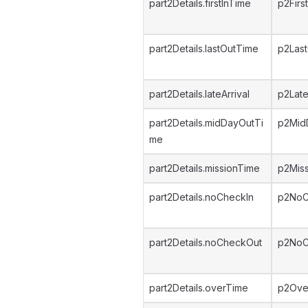
part2Details.firstInTime
p2Firs
part2Details.lastOutTime
p2Las
part2Details.lateArrival
p2Late
part2Details.midDayOutTi
p2Mid
me
part2Details.missionTime
p2Mis
part2Details.noCheckIn
p2NoC
part2Details.noCheckOut
p2NoC
part2Details.overTime
p2Ove