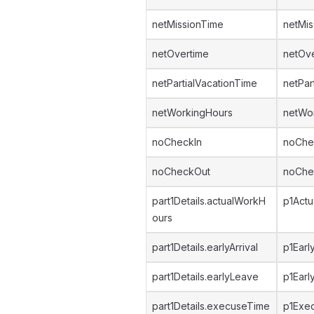
netMissionTime
netMis
netOvertime
netOv
netPartialVacationTime
netPar
netWorkingHours
netWo
noCheckIn
noChe
noCheckOut
noChe
part1Details.actualWorkH
p1Act
ours
part1Details.earlyArrival
p1Early
part1Details.earlyLeave
p1Earl
part1Details.execuseTime
p1Exe