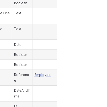
Boolean
te Line
Text
te
Text
Date
Boolean
Boolean
Referenc
Employee
e
DateAndT
ime
ID