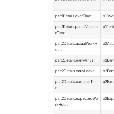
part1Details.overTime
p1Ove
part1Details.partialVacatio
p1Part
nTime
part2Details.actualWorkH
p2Act
ours
part2Details.earlyArrival
p2Earl
part2Details.earlyLeave
p2Ear
part2Details.execuseTim
p2Exe
e
part2Details.expectedWo
p2Exp
rkHours