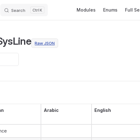
Main Navigation
Modules
Enums
Full S
Search
K
ysLine
Raw JSON
mn
Arabic
English
nce