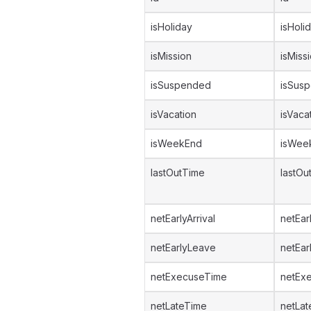
isHoliday
isHoli
isMission
isMiss
isSuspended
isSus
isVacation
isVaca
isWeekEnd
isWee
lastOutTime
lastOu
netEarlyArrival
netEarl
netEarlyLeave
netEar
netExecuseTime
netEx
netLateTime
netLa