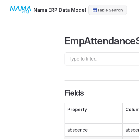
Nama ERP Data Model
Table Search
Skip to content
EmpAttendanceS
Fields
Property
Colu
abscence
absce