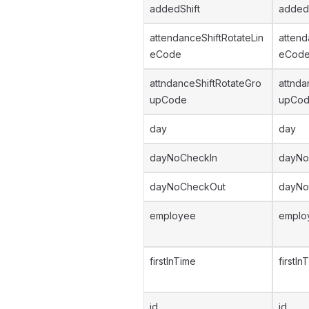
addedShift
addedS
attendanceShiftRotateLin
attend
eCode
eCod
attndanceShiftRotateGro
attnda
upCode
upCo
day
day
dayNoCheckIn
dayNo
dayNoCheckOut
dayNo
employee
emplo
firstInTime
firstIn
id
id